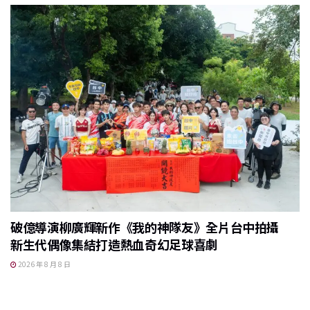
破億導演柳廣輝新作《我的神隊友》全片台中拍攝
新生代偶像集結打造熱血奇幻足球喜劇
2026 年 8 月 8 日