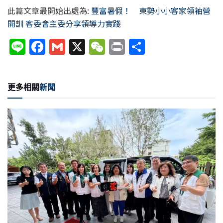
此篇文章最開始出處為:
豐富暑假！ 東勢小小客家領袖營
開訓 客委會主委分享領導力實踐
Li
F
G
X
W
P
分
n
a
m
e
ri
享
e
c
ai
C
nt
更多相關
新聞
e
l
h
b
at
o
o
k