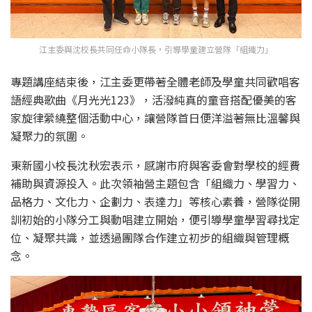
江主委與沈校長共同任命小隊長，引導學童建立營隊「組織力」
專題講座結束後，江主委更帶著全體老師及學童共同歡唱客
語經典歌曲《月光光123》，活潑純真的童音搭配優美的客
家旋律縈繞整個活動中心，讓營隊首日便洋溢著無比溫馨與
凝聚力的氛圍。
東新國小校長沈秋宏表示，感謝市府與客委會對學校的經費
補助與資源投入。此次領袖營主題包含「組織力、學習力、
品格力、文化力、企劃力、表達力」等核心素養，營隊從開
訓初始的小隊分工與動唱建立開始，便引導學童學習尋找定
位、凝聚共識，並透過團隊合作建立初步的組織與管理概
念。