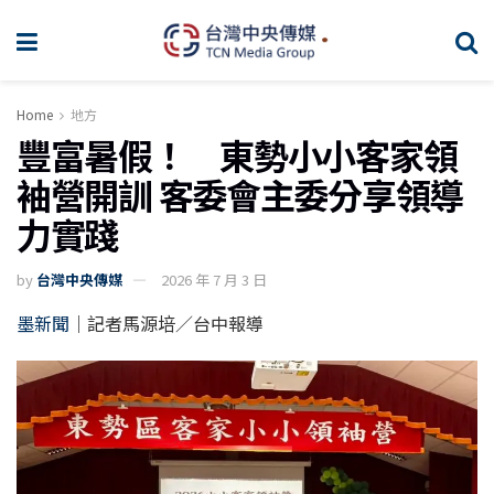
Home
地方
豐富暑假！ 東勢小小客家領
袖營開訓 客委會主委分享領導
力實踐
by
台灣中央傳媒
2026 年 7 月 3 日
墨新聞
｜記者馬源培／台中報導