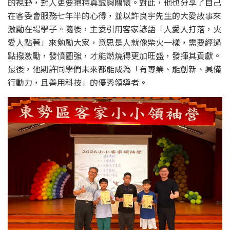
的視野，對人更要抱持真誠與關懷。對此，他也分享了自己
在客委會服務七年半的心得，並以許良宇先生的大愛故事來
激勵在場學子。隨後，主委引用客家諺語「人愛人打落，火
愛人點著」來勉勵大家，意思是人就像柴火一樣，需要經過
點撥激勵，發憤圖強，才能燃燒得更加旺盛，發揮其貢獻。
最後，他期許同學們未來都能成為「有專業、能創新、具備
行動力，且善用科技」的優秀領導者。