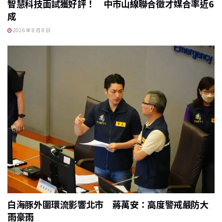
智慧科技面試獲好評！ 中市山線聯合徵才媒合率近6
成
2026 年 8 月 8 日
白海豚外圍環流影響北市 蔣萬安：高度警戒嚴防大
雨豪雨