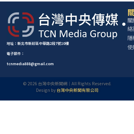
關
關
絡
隱
地址：新北市新莊區中華路2段7號10樓
使
電子郵件：
tcnmedia888@gmail.com
©
2026
台灣中央新聞網｜All Rights Reserved.
Design by
台灣中央新聞有限公司