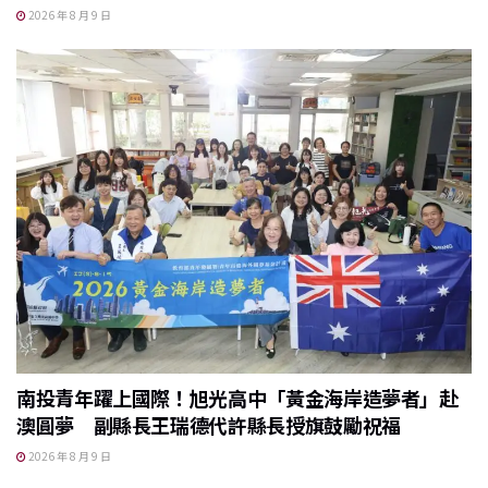
2026 年 8 月 9 日
南投青年躍上國際！旭光高中「黃金海岸造夢者」赴
澳圓夢 副縣長王瑞德代許縣長授旗鼓勵祝福
2026 年 8 月 9 日