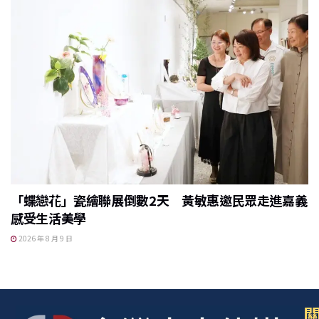
「蝶戀花」瓷繪聯展倒數2天 黃敏惠邀民眾走進嘉義
感受生活美學
2026 年 8 月 9 日
關