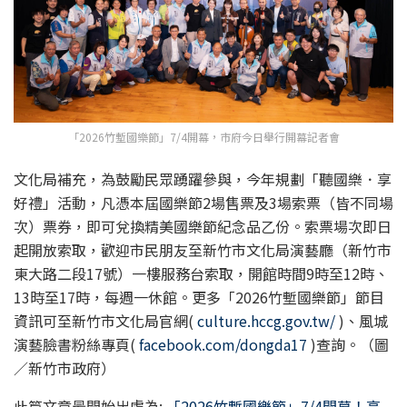
「2026竹塹國樂節」7/4開幕，市府今日舉行開幕記者會
文化局補充，為鼓勵民眾踴躍參與，今年規劃「聽國樂．享
好禮」活動，凡憑本屆國樂節2場售票及3場索票（皆不同場
次）票券，即可兌換精美國樂節紀念品乙份。索票場次即日
起開放索取，歡迎市民朋友至新竹市文化局演藝廳（新竹市
東大路二段17號）一樓服務台索取，開館時間9時至12時、
13時至17時，每週一休館。更多「2026竹塹國樂節」節目
資訊可至新竹市文化局官網(
culture.hccg.gov.tw/
)、風城
演藝臉書粉絲專頁(
facebook.com/dongda17
)查詢。（圖
／新竹市政府）
此篇文章最開始出處為:
「2026竹塹國樂節」7/4開幕！高