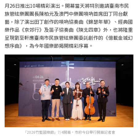
月26日推出10場精彩演出。開幕當天將特別邀請臺南市民
族管絃樂團團長陳柏元及澳門中樂團嗩吶首席田丁同台獻
藝，除了演出田丁創作的嗩吶協奏曲《錦瑟年華》、經典國
樂作品《京郊行》及笛子協奏曲《陝北四章》外，也將隆重
呈現劉至軒應臺南市民族管絃樂團委託創作的《億載金城幻
想序曲》，為今年國樂節揭開精彩序幕。
「2026竹塹國樂節」7/4開幕，市府今日舉行開幕記者會