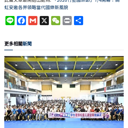
虹安邀各界領略當代國樂新風貌
Li
F
G
X
W
P
分
n
a
m
e
ri
享
e
c
ai
C
nt
更多相關
新聞
e
l
h
b
at
o
o
k