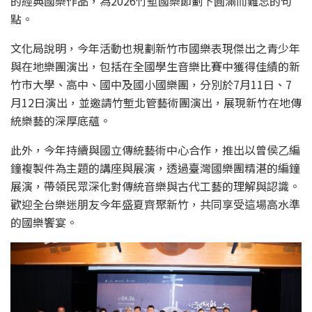
的經典國樂作品，為2026竹塹國樂節劃下圓滿而難忘的句
點。
文化局說明，今年活動也規劃新竹市國樂表現傑出之青少年
與在地樂團演出，包括在全國學生音樂比賽中獲得佳績的新
竹市大學、高中、國中及國小國樂團，分別於7月11日、7
月12日演出，並邀請竹塹北管藝術團演出，展現新竹在地傳
統樂藝的深厚底蘊。
此外，今年持續與國立傳統藝術中心合作，推出以曾侯乙編
鐘複製件為主題的講座與展演，透過臺灣國樂團精湛的編鐘
展演，帶領民眾深化對傳統音樂與古代工藝的理解與認識。
歡迎全台樂迷朋友今年盛夏齊聚新竹，共同享受這場高水準
的國樂饗宴。