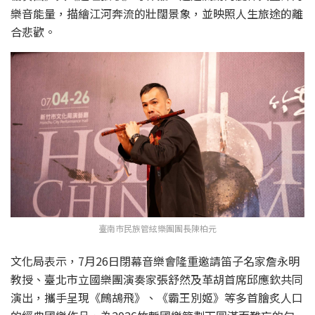
樂音能量，描繪江河奔流的壯闊景象，並映照人生旅途的離
合悲歡。
臺南市民族管絃樂團團長陳柏元
文化局表示，7月26日閉幕音樂會隆重邀請笛子名家詹永明
教授、臺北市立國樂團演奏家張舒然及革胡首席邱應欽共同
演出，攜手呈現《鷓鴣飛》、《霸王別姬》等多首膾炙人口