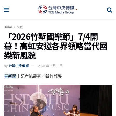
Home
文教
「2026竹塹國樂節」7/4開
幕！高虹安邀各界領略當代國
樂新風貌
by
台灣中央傳媒
2026 年 7 月 3 日
墨新聞
｜記者姚霞芬／新竹報導