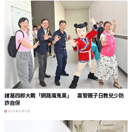
諸葛四郎大戰「網路魔鬼黨」 嘉警親子日教兒少防
詐自保
2026 年 8 月 9 日