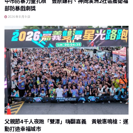
中市防暴力量扎根 豐原鎌村、神岡溪洲2社區獲衛福
部防暴戲劇獎
2026 年 8 月 9 日
父親節4千人夜跑「雙潭」嗨翻嘉義 黃敏惠鳴槍：運
動打造幸福城市