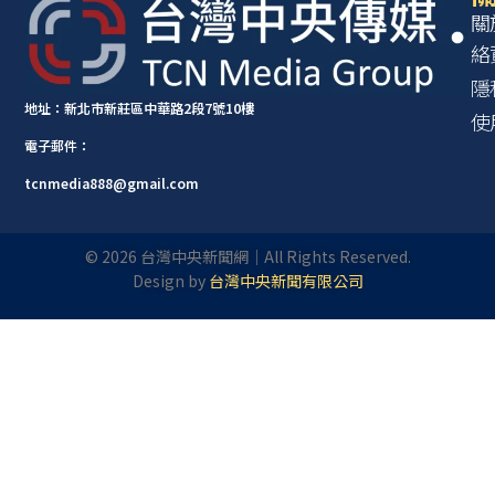
關
絡
隱
地址：新北市新莊區中華路2段7號10樓
使
電子郵件：
tcnmedia888@gmail.com
©
2026
台灣中央新聞網｜All Rights Reserved.
Design by
台灣中央新聞有限公司