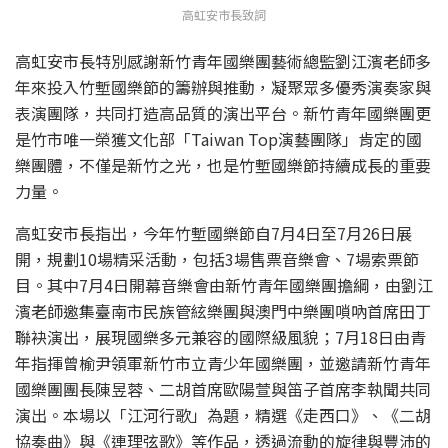
高虹安市長致詞
高虹安市長特別感謝新竹青年國樂團藝術總監劉江濱老師多
年來投入竹塹國樂節的籌辦與推動，凝聚眾多優秀演奏家與
表演團隊，共同打造高品質的演出平台。新竹青年國樂團更
是竹市唯一榮獲文化部「Taiwan Top演藝團隊」肯定的國
樂團體，不僅是新竹之光，也是竹塹國樂節持續成長的重要
力量。
高虹安市長指出，今年竹塹國樂節自7月4日至7月26日展
開，規劃10場精采活動，包括3場售票音樂會、7場索票節
目。其中7月4日開幕音樂會由新竹青年國樂團擔綱，由劉江
濱老師邀集臺南市民族管絃樂團與澳門中樂團嗩吶首席田丁
聯袂演出，展現國樂多元兼容的國際級風貌；7月18日由青
年指揮曾榆尹領軍新竹市立青少年國樂團，並邀請新竹青年
國樂團團長陳昱蓉、二胡首席歐陽萱與笛子首席李執聞共同
演出。本場以「江河行歌」為題，精選《走西口》、《二胡
協奏曲》與《連理弦歌》等作品，透過流動的旋律與豐沛的