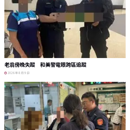
老翁傍晚失蹤 和美警電眼跨區追蹤
2026 年 8 月 9 日