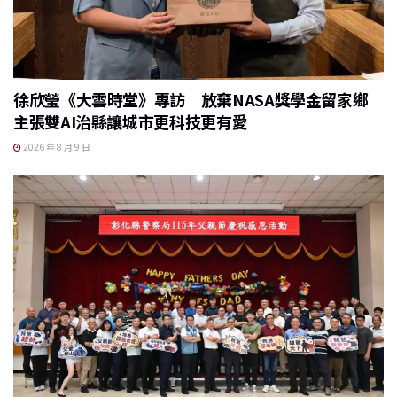
徐欣瑩《大雲時堂》專訪 放棄NASA獎學金留家鄉
主張雙AI治縣讓城市更科技更有愛
2026 年 8 月 9 日