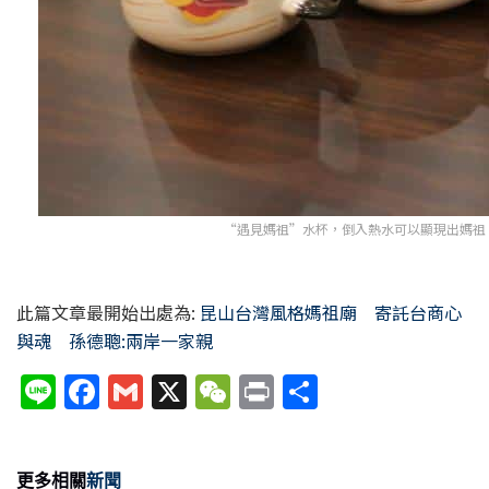
“遇見媽祖”水杯，倒入熱水可以顯現出媽祖
此篇文章最開始出處為:
昆山台灣風格媽祖廟 寄託台商心
與魂 孫德聰:兩岸一家親
Li
F
G
X
W
P
分
n
a
m
e
ri
享
e
c
ai
C
nt
更多相關
新聞