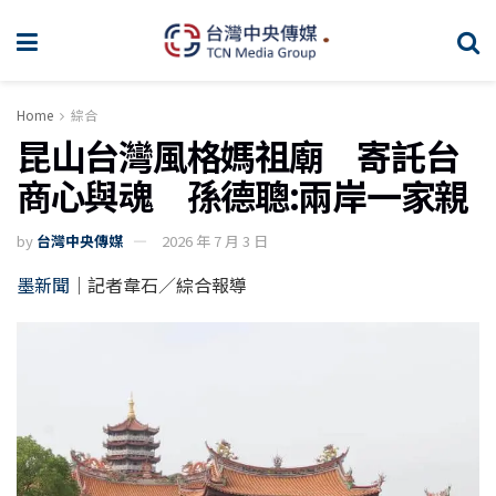
Home
綜合
昆山台灣風格媽祖廟 寄託台
商心與魂 孫德聰:兩岸一家親
by
台灣中央傳媒
2026 年 7 月 3 日
墨新聞
｜記者韋石／綜合報導