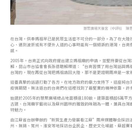
慧聚廣場天後宮（中評社 陳
在台灣，供奉媽祖早已是民眾生活密不可分的一部分。為了在大陸
心、遇到波折或有不便外人道的心事時能有一個傾訴的港灣，台商
感。
2005年，台商正式向政府提出建立媽祖廟的申請，並堅持要從台
解，昆山市台協會會長孫德聰解釋道：“台商習慣了用台灣話與媽
台灣的，現在再從台灣把媽祖請回大陸，那不是更證明兩岸是一家
這番真摯的話語打動了各方。在地方政府的鼎力支持下，這座純台
疫情期間，無法返台的台商們在這裡找到了最堅實的精神依靠，許
始建於2005年的慧聚廣場總占地面積達180畝，建築面積超6萬
古建、台灣廟宇藝術以及蘇州園林的雅致韵味融為一體，兼具台灣
特魅力。
由江蘇省台辦舉辦的“新質生產力發展看江蘇”兩岸媒體聯合採訪活
州、無錫、常州、淮安等地採訪台企民企、歷史文化場館、蘇超賽事