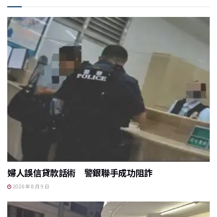
e
l
h
b
at
o
o
k
婦人誤信貸款話術 警銀聯手成功阻詐
2026 年 8 月 9 日