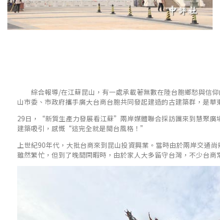
綜合報導/在江蘇昆山，有一處承載著無數在陸台胞鄉愁與信仰
山市委、市政府攜手廣大台商台胞共同發起建造的古建築群，是華
29日，“新質生產力發展看江蘇”兩岸媒體聯合採訪團來到慧聚廣
建築吸引，感慨“這完全就是閩台風格！”
上世紀90年代，大批台商來到昆山投資興業。當時由於兩岸交通尚
雖然繁忙，但到了晚間閑暇時，由於家人大多留守台灣，不少台商