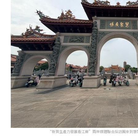
“新質生產力發展看江蘇”兩岸媒體聯合採訪團來到慧