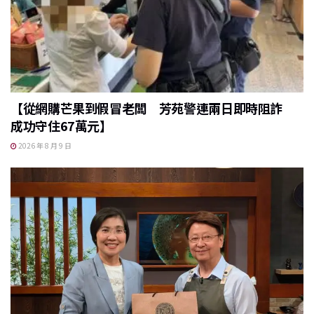
【從網購芒果到假冒老闆 芳苑警連兩日即時阻詐
成功守住67萬元】
2026 年 8 月 9 日