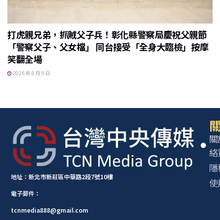
打虎親兄弟，抓賊父子兵！彰化縣警察局慶祝父親節
「警察父子、父女檔」 同台接受「全身大臨檢」按摩
笑翻全場
2026 年 8 月 9 日
關
關
絡
隱
地址：新北市新莊區中華路2段7號10樓
使
電子郵件：
tcnmedia888@gmail.com