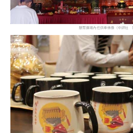
慧聚廣場內也供奉佛像（中評社 