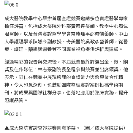
成大醫院教學中心舉辦首屆查證競賽邀請多位實證醫學專家
擔任評審，包括成大醫院外科部黃彥達醫師、教學中心賴佩
君醫師，以及台灣實證醫學學會常務理事邵時傑藥師、中山
大學護理學系陳嬿今副教授、奇美醫院吳政彥營養師，從醫
療、護理、藥學與營養等不同專業視角提供評析與建議。
經過精彩的報告與交流後，本屆競賽最終評選出金、銀、銅
獎及佳作隊伍。林志豪副院長全程參與競賽並出席頒獎，他
表示，同仁在競賽中展現嚴謹的查證能力與跨專業合作精
神，令人印象深刻，也鼓勵團隊整理實證案例投稿學術期
刊，將成果與國際社群分享，也落地應用於臨床實務，提升
照護品質。
▲成大醫院實證查證競賽圓滿落幕。（圖／成大醫院提供）