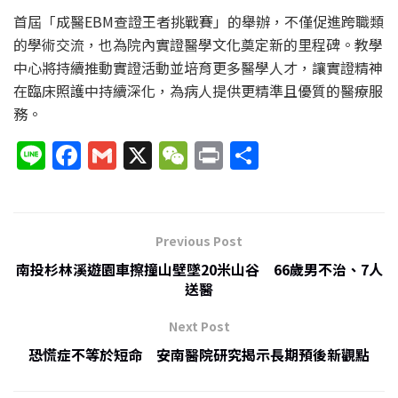
首屆「成醫EBM查證王者挑戰賽」的舉辦，不僅促進跨職類
的學術交流，也為院內實證醫學文化奠定新的里程碑。教學
中心將持續推動實證活動並培育更多醫學人才，讓實證精神
在臨床照護中持續深化，為病人提供更精準且優質的醫療服
務。
Li
F
G
X
W
P
分
n
a
m
e
ri
享
e
c
ai
C
nt
e
l
h
Previous Post
b
at
南投杉林溪遊園車擦撞山壁墜20米山谷 66歲男不治、7人
o
送醫
o
Next Post
k
恐慌症不等於短命 安南醫院研究揭示長期預後新觀點