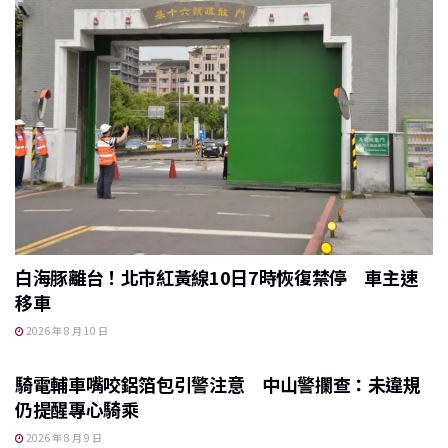
白海豚離台！北市紅黃線10日7時恢復禁停 車主速
移車
2026 年 8 月 10 日
騎電輔車嘴咬鋁箔包引警注意 中山警攔查：未違規
仍提醒專心騎乘
2026 年 8 月 9 日