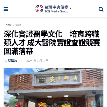
Home
健康
深化實證醫學文化 培育跨職
類人才 成大醫院實證查證競賽
圓滿落幕
by
蔡清欽
2026 年 7 月 3 日