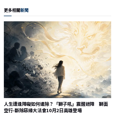
更多相關
新聞
人生遭逢障礙如何遣除？「獅子吼」震醒迷障 獅面
空行-斷除惡緣大法會10月2日高雄登場