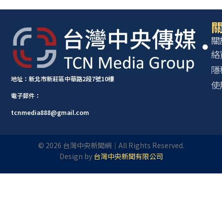
關
關
絡
隱
地址：新北市新莊區中華路2段7號10樓
使
電子郵件：
tcnmedia888@gmail.com
©
2026
台灣中央新聞網｜All Rights Reserved.
Design by
台灣中央新聞有限公司