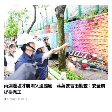
內湖邊坡才崩塌又遇颱風 蔣萬安冒雨勘查：安全前
提拚完工
2026 年 8 月 10 日