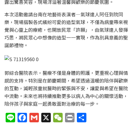
露出驚喜笑容，現場洋溢著溫馨與歡樂的節慶氛圍。
本次活動邀請台南在地藝術表演者—氣球達人阿任到院同
樂，現場摺製各式繽紛可愛的造型氣球，不僅為病童帶來視
覺與心靈上的療癒，也開放民眾「許願」，由氣球達人發揮
巧思，將民眾心中想像的造型一一實現，作為別具意義的聖
誕節禮物。
郭綜合醫院表示，醫療不僅是身體的照護，更重視心理與情
感的支持。特別是在節慶期間，希望透過溫暖的陪伴與歡樂
的互動，減輕孩童就醫時的緊張與不安，讓愛與希望在醫院
中流動。未來也將持續推動更多以病人為中心的關懷活動，
陪伴孩子與家庭一起勇敢面對治療的每一步。
Li
F
G
X
W
P
分
n
a
m
e
ri
享