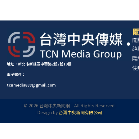
關
關
絡
隱
地址：新北市新莊區中華路2段7號10樓
使
電子郵件：
tcnmedia888@gmail.com
©
2026
台灣中央新聞網｜All Rights Reserved.
Design by
台灣中央新聞有限公司