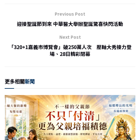
e
c
ai
C
nt
e
l
h
Previous Post
b
at
迎接聖誕節到來 中華醫大舉辦聖誕驚喜快閃活動
o
Next Post
o
「320+1嘉義市博覽會」破250萬人次 壓軸大秀接力登
k
場、28日精彩閉幕
更多相關
新聞