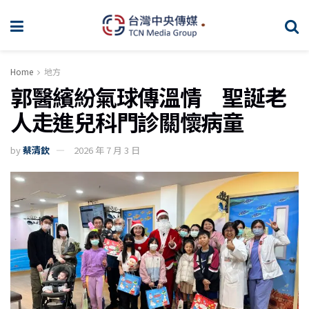
Home
地方
郭醫繽紛氣球傳溫情 聖誕老
人走進兒科門診關懷病童
by
蔡清欽
2026 年 7 月 3 日