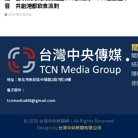
容 共創港都飲食派對
2026 年 8 月 8 日
關
關
絡
隱
地址：新北市新莊區中華路2段7號10樓
使
電子郵件：
tcnmedia888@gmail.com
©
2026
台灣中央新聞網｜All Rights Reserved.
Design by
台灣中央新聞有限公司