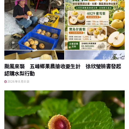
k
颱風來襲 五峰鄉果農搶收憂生計 徐欣瑩臉書發起
認購水梨行動
2026 年 8 月 8 日