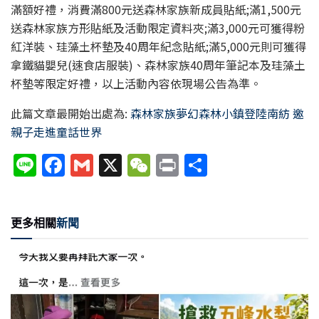
滿額好禮，消費滿800元送森林家族新成員貼紙;滿1,500元
送森林家族方形貼紙及活動限定資料夾;滿3,000元可獲得粉
紅洋裝、珪藻土杯墊及40周年紀念貼紙;滿5,000元則可獲得
拿鐵貓嬰兒(速食店服裝)、森林家族40周年筆記本及珪藻土
杯墊等限定好禮，以上活動內容依現場公告為準。
此篇文章最開始出處為:
森林家族夢幻森林小鎮登陸南紡 邀
親子走進童話世界
Li
F
G
X
W
P
分
n
a
m
e
ri
享
e
c
ai
C
nt
更多相關
新聞
e
l
h
b
at
o
o