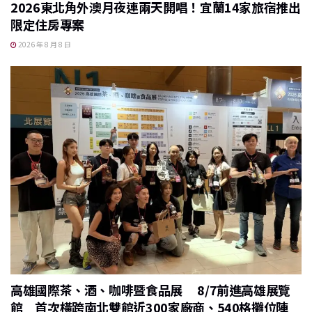
2026東北角外澳月夜連兩天開唱！宜蘭14家旅宿推出
限定住房專案
2026 年 8 月 8 日
高雄國際茶、酒、咖啡暨食品展 8/7前進高雄展覽
館 首次橫跨南北雙館近300家廠商、540格攤位陣