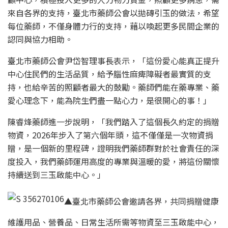
來自各界的支持，臺北市藥師公會以拋磚引玉的做法，希望
每位藥師，不僅身體力行的支持，藉以喚起更多民間企業的
認同與協力相助。
臺北市藥師公會尹岱智理事長表示，「這份愛心能真正提升
中心住民們的生活品質，給予腦性麻痺障礙者最實質的支
持，也給辛苦的照顧者最大的鼓勵。藥師們能在藥專業、藥
愛心理念下，能為院生們盡一點心力，是很開心的事！」
陳睿烽藥師進一步說明，「我們踏入了這個長久約定的捐贈
物資，2026年步入了第六個年頭，這不僅僅是一次物資捐
贈，是一個新的里程碑，證明我們藥師群對於社會責任的深
度投入，我們藥師運用高度的專業與溫暖的愛，將這份關懷
持續送到三玉啟能中心。」
▲臺北市藥師公會邀請各界，共同捐贈健康
維護用品、營養品、日常生活所需等物資至三玉啟能中心，