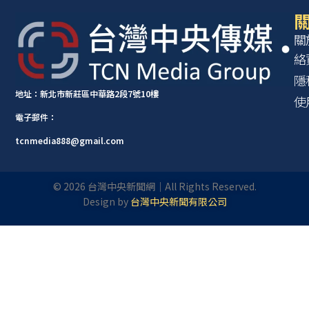
關
關
絡
隱
地址：新北市新莊區中華路2段7號10樓
使
電子郵件：
tcnmedia888@gmail.com
©
2026
台灣中央新聞網｜All Rights Reserved.
Design by
台灣中央新聞有限公司