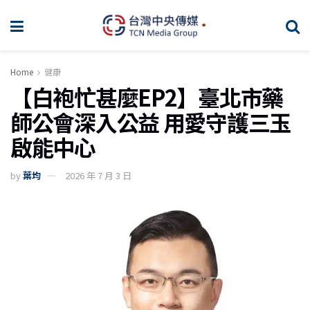
Home
健康
【白袍忙甚麼EP2】臺北市藥
師公會深入公益 用愛守護三玉
啟能中心
by
葉均
2026 年 7 月 3 日