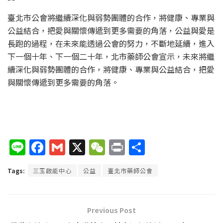
臺北市公會將繼續深化與弱勢團體的合作，將健康、專業與
公益結合，把愛與關懷傳遞到更多需要的角落，公益與愛是
長跑的過程，在未來能透過公會的努力，不斷地延續，進入
下一個十年、下一個二十年，北市藥師公會宣示，未來將繼
續深化與弱勢團體的合作，將健康、專業與公益結合，把愛
與關懷傳遞到更多需要的角落。
Li
F
G
X
W
P
分
n
a
m
e
ri
享
Tags:
三玉啟能中心
公益
臺北市藥師公會
e
c
ai
C
nt
e
l
h
b
at
Previous Post