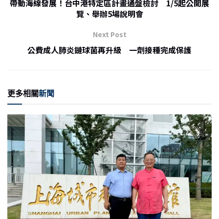
o
帶動海線發展！台中港特定區計畫通盤檢討 1/5起公開展
覽、舉辦5場說明會
o
k
Next Post
公費成人肺炎鏈球菌再升級 一劑接種完成保護
更多相關
新聞