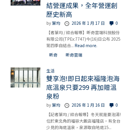
結營運成果，全年營運創
歷史新高
by
葉均
2026 年 1 月 17 日
0
【者葉均 / 綜合報導】昕奇雲端科技股份
有限公司(TPEx:7747)今(16)日公布 2025
第四季自結合...
Read more.
昕奇
昕奇雲端
生活
雙享泡!即日起來福隆泡海
底溫泉只要299 再加贈溫
泉粉
by
葉均
2026 年 1 月 16 日
0
【記者葉均 / 綜合報導】冬天就是要泡湯!
位於東北角的福容大飯店福隆店，有全台
少見的海底溫泉，泉源取自地底15...