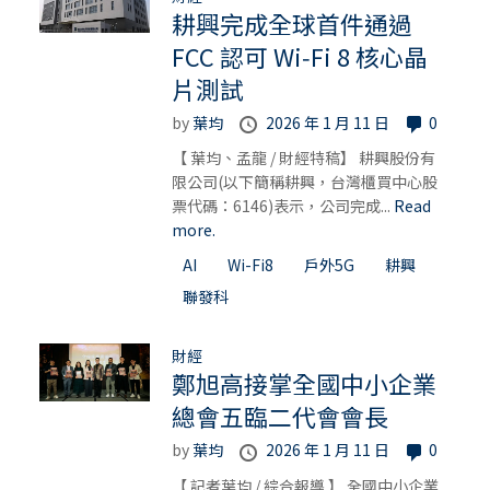
耕興完成全球首件通過
FCC 認可 Wi‑Fi 8 核心晶
片測試
by
葉均
2026 年 1 月 11 日
0
【 葉均、孟龍 / 財經特稿】 耕興股份有
限公司(以下簡稱耕興，台灣櫃買中心股
票代碼：6146)表示，公司完成...
Read
more.
AI
Wi-Fi8
戶外5G
耕興
聯發科
財經
鄭旭高接掌全國中小企業
總會五臨二代會會長
by
葉均
2026 年 1 月 11 日
0
【 記者葉均 / 綜合報導 】 全國中小企業