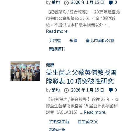
by
葉均
2026 年 1 月 15 日
0
【記者葉均 / 綜合報導】「2025年是臺北
市藥師公會永續ESG元年，除了減塑減
紙，不提供瓶水和紙本講義以外，...
Read more.
尹岱智
永續
臺北市藥師公會
藥師週刊
健康
益生菌之父蔡英傑教授團
隊發表 10 項突破性研究
by
葉均
2026 年 1 月 15 日
0
【 記者葉均 / 綜合報導 】睽違 22 年，國
際益生菌學術殿堂第 15 屆亞洲乳酸菌研
討會（ACLAB15）...
Read more.
抗老益生菌
益生菌之父
高齡社會