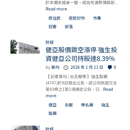
於本週末搖身一變，成為充滿熱情與部...
Read more.
原住民
原民好市
市集
迎春
部落
財經
健亞股價跳空漲停 強生投
資健亞公司持股達8.39％
by
葉均
2026 年 1 月 11 日
0
【 記者葉均 / 台北報導 】強生製藥
(4747)於9日發出公告，該公司依證交法
第43條之1第1項規定公告，已...
Read
more.
健亞
失眠
學名藥
強生
製藥
財經