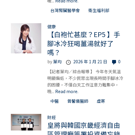
暖...
Read more.
台灣腎臟醫學會
衛生福利部
健康
【白袍忙甚麼？EP5 】手
腳冰冷狂喝薑湯就好了
嗎？
by
葉均
2026 年 1 月 21 日
0
【記者葉均／綜合報導 】 今年冬天氣溫
明顯偏低，不少民眾出現長時間手腳冰冷
的困擾，不僅白天工作注意力難集中，
晚...
Read more.
中醫
曾馨儀醫師
虛寒
財經
皇將與韓國京畿經濟自由
區管理廳簽署投資備忘錄