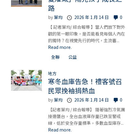
路
by
葉均
2026 年 1 月 14 日
0
【 記者葉均/ 綜合報導 】當人們放下對外
觀的第一眼印象，是否能看見每個人內在
的獨特？在視覺先行的時代，主流審...
Read more.
全聯
公益
地方
寒冬血庫告急！禮客號召
民眾挽袖捐熱血
by
葉均
2026 年 1 月 14 日
0
【記者葉均 / 綜合報導】 隨著強烈冷氣團
接連襲台，全台血液庫存量已跌至警戒
線，低於安全存量標準，多數血型庫存...
Read more.