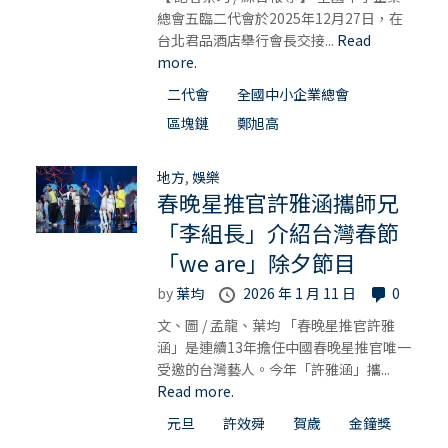
總會五臨二代會於2025年12月27日，在
台北君品酒店舉行會長交接...
Read
more.
二代會
全國中小企業總會
區塊鏈
鄭旭高
地方
,
娛樂
春晚星推官許雅涵攜師兄
「李組長」介紹台灣春節
「we are」除夕節目
by
葉均
2026 年 1 月 11 日
0
文、圖 / 孟龍、葉均 「春晚星推官許雅
涵」是連續13年擔任中國春晚星推官唯一
受邀的台灣藝人。今年「許雅涵」攜...
Read more.
元旦
許效舜
賀歲
金鐘獎