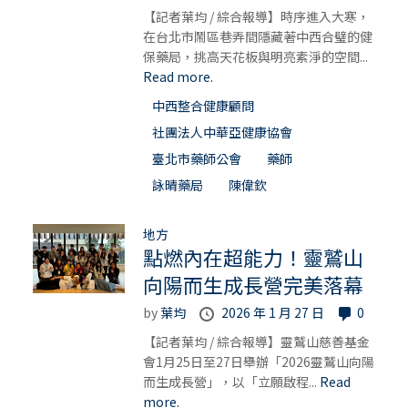
【記者葉均 / 綜合報導】時序進入大寒，
在台北市鬧區巷弄間隱藏著中西合璧的健
保藥局，挑高天花板與明亮素淨的空間...
Read more.
中西整合健康顧問
社團法人中華亞健康協會
臺北市藥師公會
藥師
詠晴藥局
陳偉欽
地方
點燃內在超能力！靈鷲山
向陽而生成長營完美落幕
by
葉均
2026 年 1 月 27 日
0
【記者葉均 / 綜合報導】靈鷲山慈善基金
會1月25日至27日舉辦「2026靈鷲山向陽
而生成長營」，以「立願啟程...
Read
more.