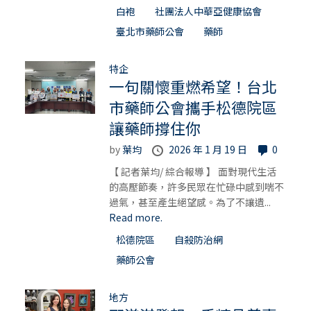
白袍
社團法人中華亞健康協會
臺北市藥師公會
藥師
特企
一句關懷重燃希望！台北
市藥師公會攜手松德院區
讓藥師撐住你
by
葉均
2026 年 1 月 19 日
0
【 記者葉均/ 綜合報導 】 面對現代生活
的高壓節奏，許多民眾在忙碌中感到喘不
過氣，甚至產生絕望感。為了不讓遺...
Read more.
松德院區
自殺防治網
藥師公會
地方