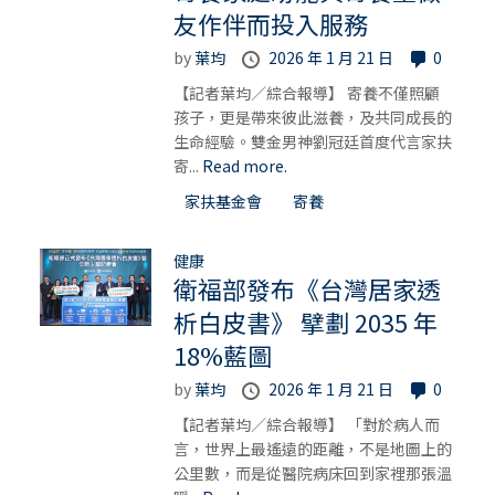
友作伴而投入服務
by
葉均
2026 年 1 月 21 日
0
【記者葉均／綜合報導】 寄養不僅照顧
孩子，更是帶來彼此滋養，及共同成長的
生命經驗。雙金男神劉冠廷首度代言家扶
寄...
Read more.
家扶基金會
寄養
健康
衛福部發布《台灣居家透
析白皮書》 擘劃 2035 年
18%藍圖
by
葉均
2026 年 1 月 21 日
0
【記者葉均／綜合報導】 「對於病人而
言，世界上最遙遠的距離，不是地圖上的
公里數，而是從醫院病床回到家裡那張溫