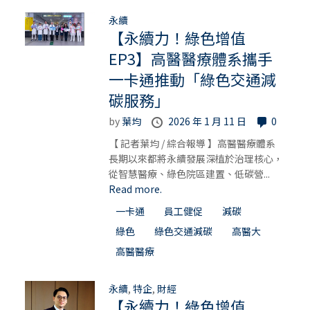
永續
【永續力！綠色增值
EP3】高醫醫療體系攜手
一卡通推動「綠色交通減
碳服務」
by
葉均
2026 年 1 月 11 日
0
【 記者葉均 / 綜合報導 】高醫醫療體系
長期以來都將永續發展深植於治理核心，
從智慧醫療、綠色院區建置、低碳營...
Read more.
一卡通
員工健促
減碳
綠色
綠色交通減碳
高醫大
高醫醫療
永續
,
特企
,
財經
【永續力！綠色增值