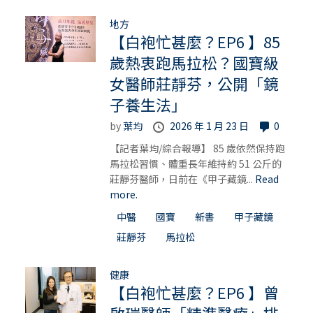
地方
【白袍忙甚麼？EP6 】85
歲熱衷跑馬拉松？國寶級
女醫師莊靜芬，公開「鏡
子養生法」
by
葉均
2026 年 1 月 23 日
0
【記者葉均/綜合報導】 85 歲依然保持跑
馬拉松習慣、體重長年維持約 51 公斤的
莊靜芬醫師，日前在《甲子藏鏡...
Read
more.
中醫
國寶
新書
甲子藏鏡
莊靜芬
馬拉松
健康
【白袍忙甚麼？EP6 】曾