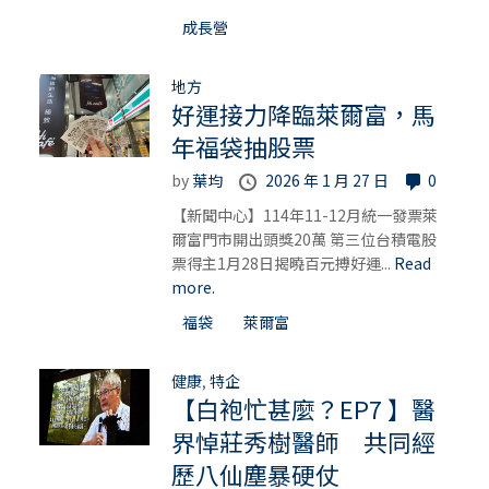
成長營
地方
好運接力降臨萊爾富，馬
年福袋抽股票
by
葉均
2026 年 1 月 27 日
0
【新聞中心】114年11-12月統一發票萊
爾富門市開出頭獎20萬 第三位台積電股
票得主1月28日揭曉百元搏好運...
Read
more.
福袋
萊爾富
健康
,
特企
【白袍忙甚麼？EP7 】醫
界悼莊秀樹醫師 共同經
歷八仙塵暴硬仗