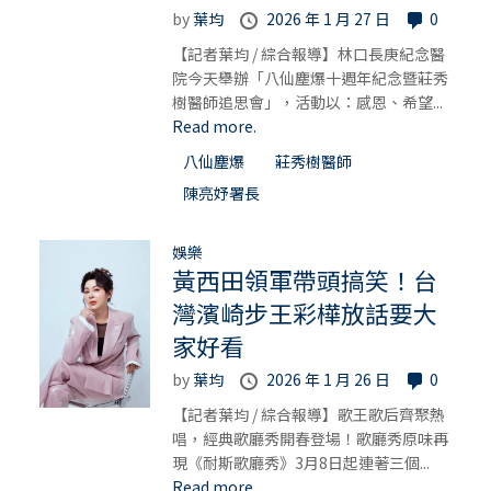
by
葉均
2026 年 1 月 27 日
0
【記者葉均 / 綜合報導】林口長庚紀念醫
院今天舉辦「八仙塵爆十週年紀念暨莊秀
樹醫師追思會」，活動以：感恩、希望...
Read more.
八仙塵爆
莊秀樹醫師
陳亮妤署長
娛樂
黃西田領軍帶頭搞笑！台
灣濱崎步王彩樺放話要大
家好看
by
葉均
2026 年 1 月 26 日
0
【記者葉均 / 綜合報導】歌王歌后齊聚熱
唱，經典歌廳秀開春登場！歌廳秀原味再
現《耐斯歌廳秀》3月8日起連著三個...
Read more.