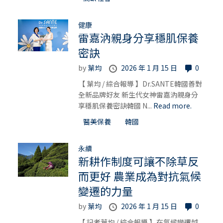
健康
雷嘉汭親身分享穩肌保養
密訣
by
葉均
2026 年 1 月 15 日
0
【 葉均 / 綜合報導 】Dr.SANTE韓國善對
全新品牌好友 新生代女神雷嘉汭親身分
享穩肌保養密訣韓國 N...
Read more.
醫美保養
韓國
永續
新耕作制度可讓不除草反
而更好 農業成為對抗氣候
變遷的力量
by
葉均
2026 年 1 月 15 日
0
【 記者葉均 / 綜合報導 】在氣候變遷越