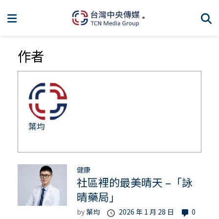
作者
葉均
健康
社區裡的最美晴天 –「詠
晴藥局」
by
葉均
2026 年 1 月 28 日
0