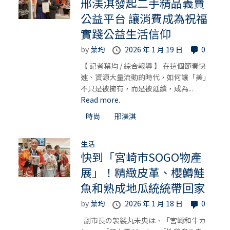
邢渼淇發起二手精品義賣
公益平台 讓消費成為祝福
實踐公益生活信仰
by
葉均
2026 年 1 月 19 日
0
【 記者葉均 / 綜合報導 】 在這個節奏快
速、資源大量流動的時代，如何讓「美」
不只是被擁有，而是被延續，成為...
Read more.
時尚
邢渼淇
生活
快到「宮崎市SOGO物產
展」！精緻皮革、櫻鱒鮭
魚和熟成地瓜統統帶回家
by
葉均
2026 年 1 月 18 日
0
副市長の袈裟丸未央は、「宮崎和牛カ