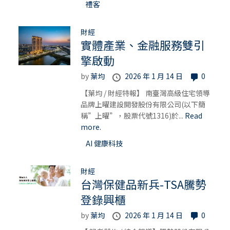
禮客
財經
實體產業、金融服務雙引
擎啟動
by
葉均
2026 年 1 月 14 日
0
【葉均 / 財經特報】 南臺灣高級住宅領導
品牌上曜建設開發股份有限公司(以下簡
稱”上曜”，股票代號1316)於...
Read
more.
AI 健康科技
財經
台灣保健品新兵-TSA騰勢
登錄興櫃
by
葉均
2026 年 1 月 14 日
0