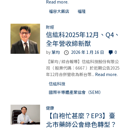
Read more.
福容大飯店
福隆
財經
信紘科2025年12月、Q4、
全年營收締新猷
by
葉均
2026 年 1 月 16 日
0
【葉均 / 綜合報導】信紘科技股份有限公
司（ 股票代碼：6667 ）於近期公告2025
年12月合併營收為新台幣...
Read more.
信紘科技
國際半導體產業協會（SEMI）
健康
【白袍忙甚麼？EP3】臺
北市藥師公會綠色轉型？