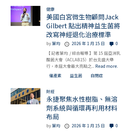
健康
美國白宮微生物顧問Jack
Gilbert 點出精神益生菌將
改寫神經退化治療標準
by
葉均
2026 年 1 月 15 日
0
【 記者葉均 / 綜合報導 】第 15 屆亞洲乳
酸菌大會（ACLAB15）於台北盛大舉
行，本屆大會最大亮點之...
Read more.
催產素
益生菌
自閉症
財經
永捷聚焦水性樹脂、無溶
劑系統與循環再利用材料
布局
by
葉均
2026 年 1 月 15 日
0