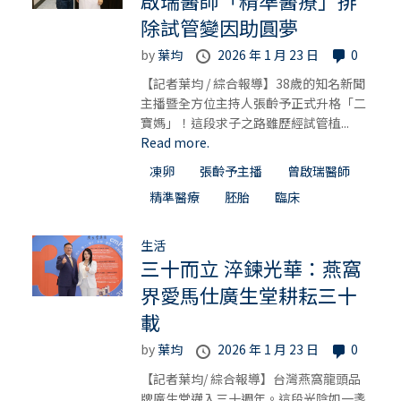
啟瑞醫師「精準醫療」排
除試管變因助圓夢
by
葉均
2026 年 1 月 23 日
0
【記者葉均 / 綜合報導】38歲的知名新聞
主播暨全方位主持人張齡予正式升格「二
寶媽」！這段求子之路雖歷經試管植...
Read more.
凍卵
張齡予主播
曾啟瑞醫師
精準醫療
胚胎
臨床
生活
三十而立 淬鍊光華：燕窩
界愛馬仕廣生堂耕耘三十
載
by
葉均
2026 年 1 月 23 日
0
【記者葉均/ 綜合報導】台灣燕窩龍頭品
牌廣生堂邁入三十週年。這段光陰如一盞