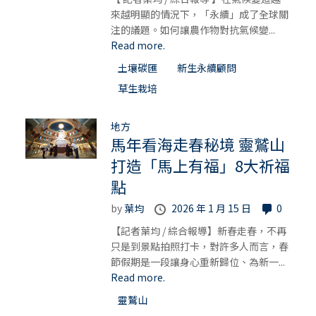
來越明顯的情況下，「永續」成了全球關
注的議題。如何讓農作物對抗氣候變...
Read more.
土壤碳匯
新生永續顧問
草生栽培
地方
馬年看海走春秘境 靈鷲山
打造「馬上有福」8大祈福
點
by
葉均
2026 年 1 月 15 日
0
【記者葉均 / 綜合報導】新春走春，不再
只是到景點拍照打卡，對許多人而言，春
節假期是一段讓身心重新歸位、為新一...
Read more.
靈鷲山