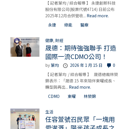
【 記者葉均 / 綜合報導 】 永捷創新科技
股份有限公司(股票代號4714) 日前公布
2025年12月合併營收...
Read more.
永捷
綠能
醫療
健康
,
財經
晟德：期待強強聯手 打造
國際一流CDMO公司！
by
葉均
2026 年 1 月 15 日
0
【 記者葉均 / 綜合報導 】 晟德總裁林榮
錦表示：「晟德 15 年來陪伴東曜成長、
轉型與再出...
Read more.
CDMO
東曜
林榮錦
生活
任容萱號召民眾「一塊用
愛灌溉」陽光孩子成長之