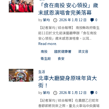
「食在南投 安心領投」歲
末感恩演唱會完美落幕
by
葉均
2026 年 1 月 12 日
0
【記者葉均 / 綜合報導】 南投縣政府衛生
局11日於文化局演藝廳舉辦「食在南投
安心領投」歲末感恩演唱會，以耳...
Read more.
南投
國民健康署
梁文音
衛生局
食安
生活
北車大廳變身原味年貨大
街！
by
葉均
2026 年 1 月 12 日
0
【記者葉均 / 綜合報導】在農曆乙巳蛇年
春節即將到來之際，臺北火車站中央廣場