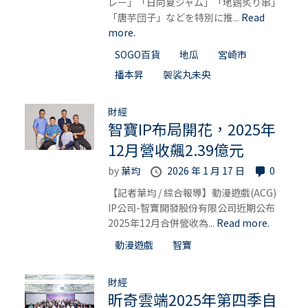
レー」「日向夏ジャム」「地鶏炙り串」
「唐芋団子」などを特別に推...
Read
more.
SOGO百貨
地瓜
宮崎市
播本昇
袈裟丸未央
財經
智寶IP布局開花，2025年
12月營收飆2.39億元
by
葉均
2026 年 1 月 17 日
0
【記者葉均 / 綜合報導】動漫遊戲(ACG)
IP公司-智寶開發股份有限公司近期公布
2025年12月合併營收為...
Read more.
動漫遊戲
智寶
財經
昕奇雲端2025年第四季自