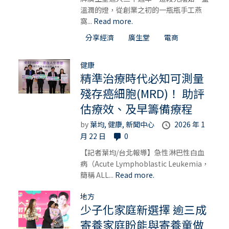
溫潤的燈，從創業之初的一瓶瓶手工燕
窩...
Read more.
分享經濟
廣生堂
電商
健康
精準治療時代必知可測量
殘存癌細胞(MRD)！ 助評
估療效、及早籌備療程
by
葉均,
健康,
新聞中心
2026 年 1
月 22 日
0
【記者葉均/台北報導】急性淋巴性白血
病（Acute Lymphoblastic Leukemia，
簡稱 ALL...
Read more.
地方
少子化家庭新選擇 逾三成
寄養家庭盼能與寄養童做