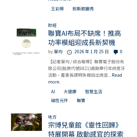
王彩樺
耐斯歌廳秀
財經
聯寶AI布局不缺席！推高
功率模組迎成長新契機
by
葉均
2026 年 1 月 25 日
0
【記者葉均 / 綜合報導】聯寶電子股份有
限公司(股票代號6821)甫剛舉行年終尾牙
活動，董事長譚明珠親自出席並...
Read
more.
AI
大健康
智慧生活
磁性元件
聯寶
地方
宗博兒童館《靈性回歸》
特展開幕 啟動感官的探索