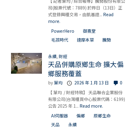
【 記者葉均 / 綜合報導】騰勢股份有限公
司(股票代號：7889) 於昨日（13日）正
式登錄興櫃交易，由凱基證...
Read
more.
PowerHero
御熹堂
毛孩時代
達摩本草
騰勢
永續
,
財經
天品併購原鄉生命 擴大偏
鄉服務覆蓋
by
葉均
2026 年 1 月 13 日
0
【 葉均 / 財經特稿】 天品聯合企業股份
有限公司(台灣櫃買中心股票代碼：6199)
公告 2025 年 1...
Read more.
AI伺服器
偏鄉
原鄉生命
天品
永續