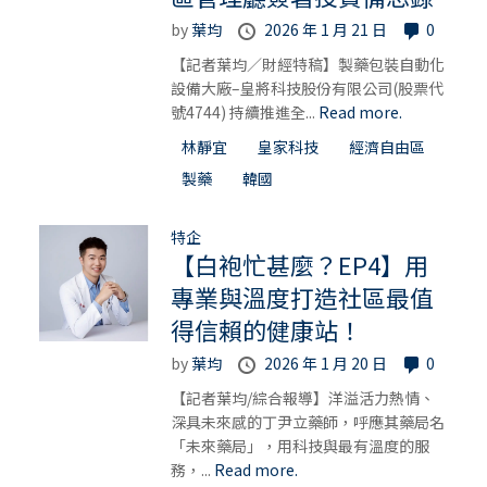
by
葉均
2026 年 1 月 21 日
0
【記者葉均／財經特稿】製藥包裝自動化
設備大廠–皇將科技股份有限公司(股票代
號4744) 持續推進全...
Read more.
林靜宜
皇家科技
經濟自由區
製藥
韓國
特企
【白袍忙甚麼？EP4】用
專業與溫度打造社區最值
得信賴的健康站！
by
葉均
2026 年 1 月 20 日
0
【記者葉均/綜合報導】洋溢活力熱情、
深具未來感的丁尹立藥師，呼應其藥局名
「未來藥局」，用科技與最有溫度的服
務，...
Read more.