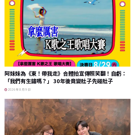
阿妹妹為《東！帶我走》合體拍宣傳照笑翻！自虧：
「我們有生鏽嗎？」 30年後竟變肚子先碰肚子
2026 年 8 月 9 日