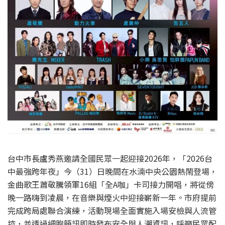
台中市長盧秀燕邀請全國民眾一起迎接2026年，「2026台
中最強跨年夜」今（31）日晚間在水湳中央公園熱鬧登場，
金曲歌王蕭敬騰領軍16組「全A咖」卡司接力開唱，將從傍
晚一路嗨到凌晨，在音樂與煙火中迎接嶄新一年。市府提前
完成跨局處聯合演練，活動現場全面實施入場安檢與人流管
控，並透過細胞簡訊即時發布安全與人潮資訊，呼籲民眾配