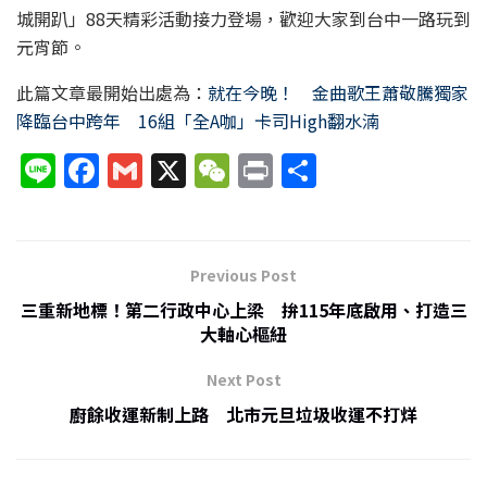
城開趴」88天精彩活動接力登場，歡迎大家到台中一路玩到
元宵節。
此篇文章最開始出處為：
就在今晚！ 金曲歌王蕭敬騰獨家
降臨台中跨年 16組「全A咖」卡司High翻水湳
Li
F
G
X
W
P
分
n
a
m
e
ri
享
e
c
ai
C
nt
e
l
h
Previous Post
b
at
三重新地標！第二行政中心上梁 拚115年底啟用、打造三
o
大軸心樞紐
o
Next Post
k
廚餘收運新制上路 北市元旦垃圾收運不打烊