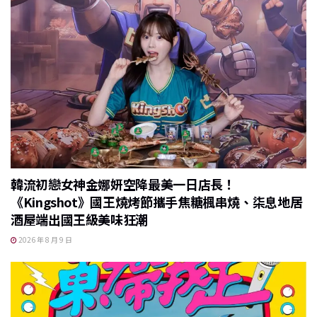
韓流初戀女神金娜妍空降最美一日店長！
《Kingshot》國王燒烤節攜手焦糖楓串燒、柒息地居
酒屋端出國王級美味狂潮
2026 年 8 月 9 日