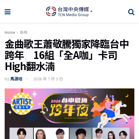
Home
娛樂
金曲歌王蕭敬騰獨家降臨台中
跨年 16組「全A咖」卡司
High翻水湳
by
馬源培
2026 年 7 月 3 日