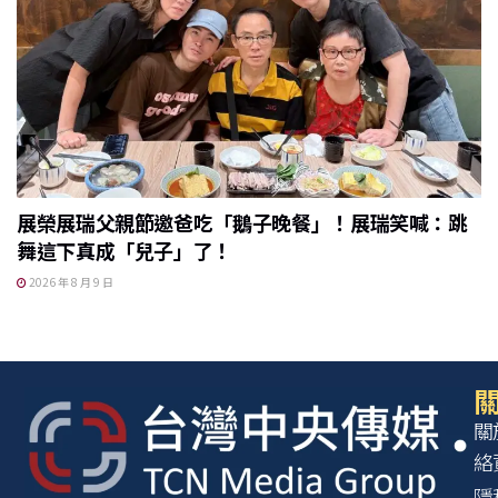
展榮展瑞父親節邀爸吃「鵝子晚餐」！展瑞笑喊：跳
舞這下真成「兒子」了！
2026 年 8 月 9 日
關
關
絡
隱