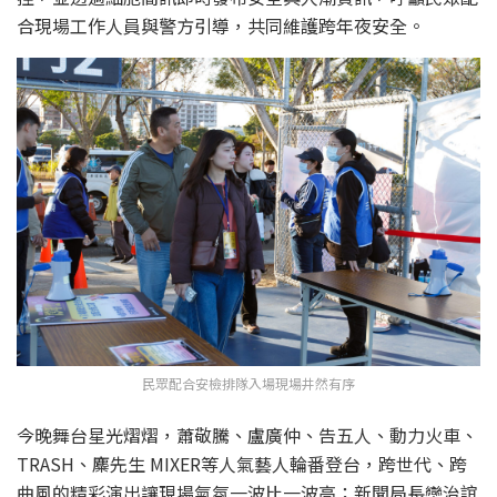
合現場工作人員與警方引導，共同維護跨年夜安全。
民眾配合安檢排隊入場現場井然有序
今晚舞台星光熠熠，蕭敬騰、盧廣仲、告五人、動力火車、
TRASH、麋先生 MIXER等人氣藝人輪番登台，跨世代、跨
曲風的精彩演出讓現場氣氛一波比一波高；新聞局長欒治誼