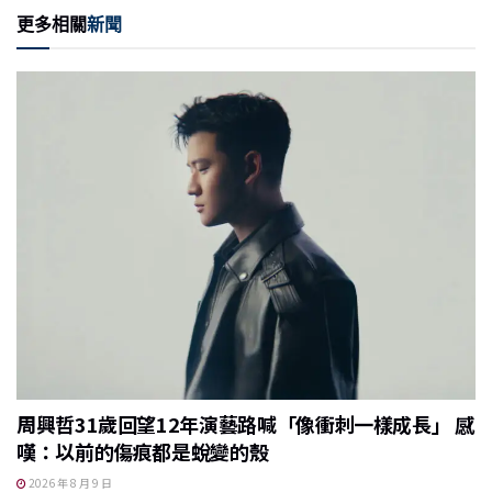
更多相關
新聞
周興哲31歲回望12年演藝路喊「像衝刺一樣成長」 感
嘆：以前的傷痕都是蛻變的殼
2026 年 8 月 9 日