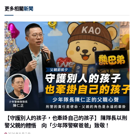
e
c
ai
C
nt
更多相關
新聞
e
l
h
b
at
o
o
k
【守護別人的孩子，也牽掛自己的孩子】 陳隊長以刑
警父親的體悟 向「少年隊警察爸爸」致敬！
2026 年 8 月 7 日