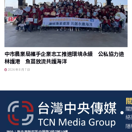
中市農業局攜手企業志工推進環境永續 公私協力造
林護港 魚苗放流共護海洋
2026 年 8 月 7 日
關
關
絡
隱
地址：新北市新莊區中華路2段7號10樓