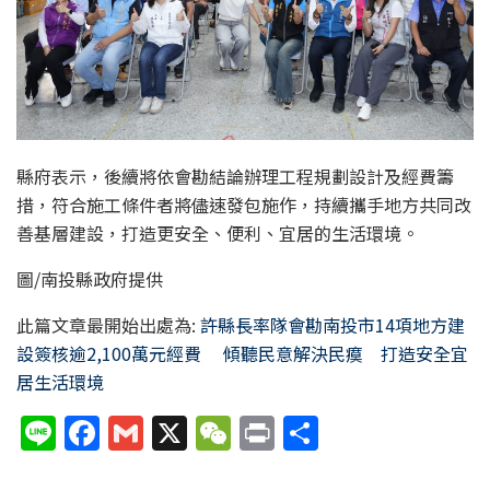
縣府表示，後續將依會勘結論辦理工程規劃設計及經費籌
措，符合施工條件者將儘速發包施作，持續攜手地方共同改
善基層建設，打造更安全、便利、宜居的生活環境。
圖/南投縣政府提供
此篇文章最開始出處為:
許縣長率隊會勘南投市14項地方建
設簽核逾2,100萬元經費 傾聽民意解決民瘼 打造安全宜
居生活環境
Li
F
G
X
W
P
分
n
a
m
e
ri
享