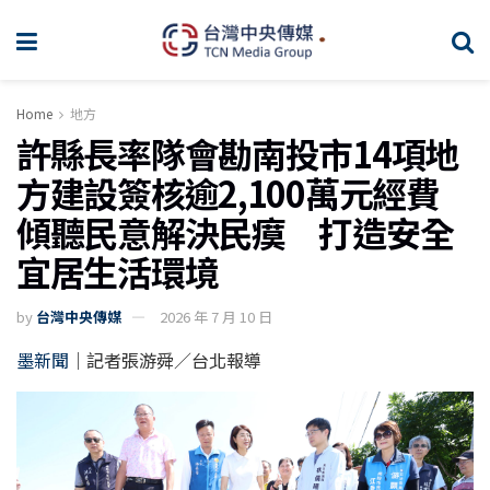
Home
地方
許縣長率隊會勘南投市14項地
方建設簽核逾2,100萬元經費
傾聽民意解決民瘼 打造安全
宜居生活環境
by
台灣中央傳媒
2026 年 7 月 10 日
墨新聞
｜記者張游舜／台北報導