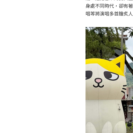
身處不同時代，卻有著
唱等將演唱多首膾炙人