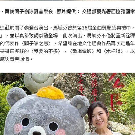
、再訪關子嶺涼夏音樂夜 照片提供：
交通部觀光署西拉雅國家
連莊於關子嶺登台演出。馬毓芬曾於第36屆金曲獎頒獎典禮中
」，並以真摯致詞感動全場。此次演出，馬毓芬不僅將重新詮釋
的代表作〈關子嶺之戀〉，希望讓在地文化經典作品再次走進年
哥哥馬兆駿的〈我要的不多〉、〈散場電影〉和〈木棉道〉，以
感與青春回憶。