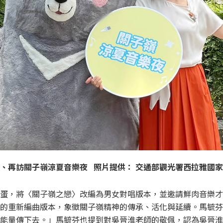
、再訪關子嶺涼夏音樂夜 照片提供：
交通部觀光署西拉雅國家
蛋，將〈關子嶺之戀〉改編為男女對唱版本，並邀請鮮肉音樂才子B
的重新編曲版本，象徵關子嶺精神的傳承、活化與延續。馬毓芬
能量傳下去。」馬毓芬也提到對吳晉淮老師的敬佩，認為吳晉淮