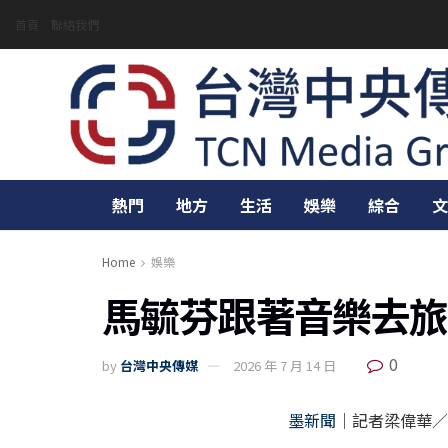
首頁
聯絡我們
熱門
地方
生活
娛樂
綜合
文
Home
娛樂
馬毓芬跟著音樂去旅
0
by
台灣中央傳媒
2026 年 7 月 14 日
墨新聞
｜記者梁偉華／