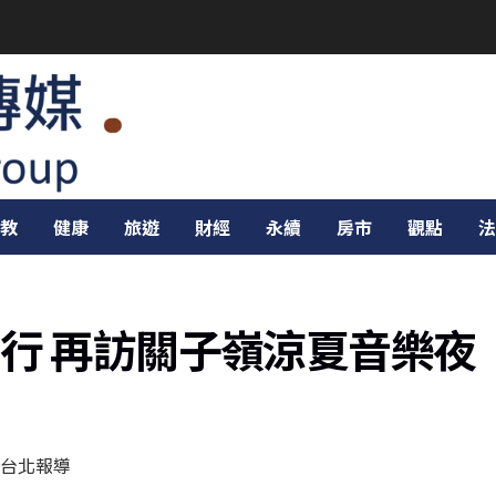
教
健康
旅遊
財經
永續
房市
觀點
法
行 再訪關子嶺涼夏音樂夜
台北報導