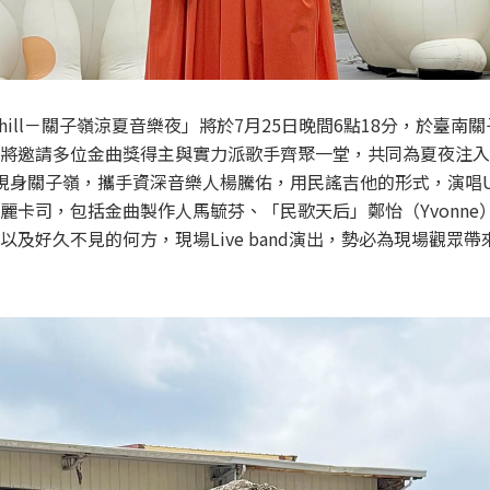
Chill－關子嶺涼夏音樂夜」將於7月25日晚間6點18分，於臺
將邀請多位金曲獎得主與實力派歌手齊聚一堂，共同為夏夜注入
現身關子嶺，攜手資深音樂人楊騰佑，用民謠吉他的形式，演唱Unp
麗卡司，包括金曲製作人馬毓芬、「民歌天后」鄭怡（Yvonne
以及好久不見的何方，現場Live band演出，勢必為現場觀眾