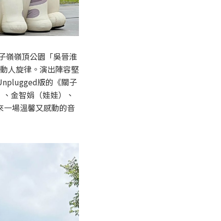
南關子嶺嶺頂公園「吳晉淮
動人旋律。演出陣容堅
lugged版的《關子
）、金智娟（娃娃）、
帶來一場溫馨又感動的音