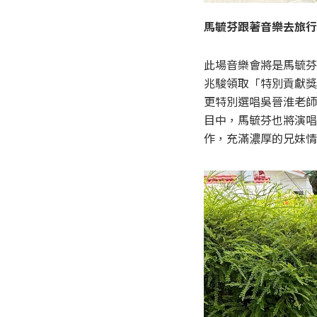
馬毓芬跟著音樂去旅行
此場音樂會將是馬毓芬
兆駿領取「特別貢獻獎
更特別選唱吳晉淮老師
目中，馬毓芬也將演唱
作，充滿濃厚的兄妹情