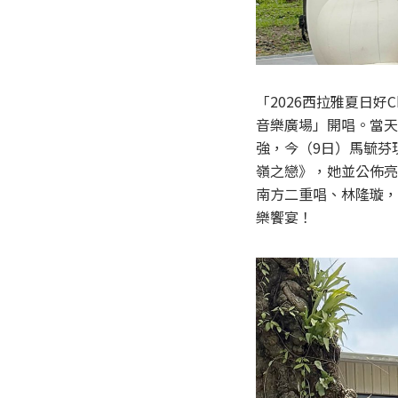
「2026西拉雅夏日好
音樂廣場」開唱。當天
強，今（9日）馬毓芬
嶺之戀》，她並公佈亮
南方二重唱、林隆璇，
樂饗宴！