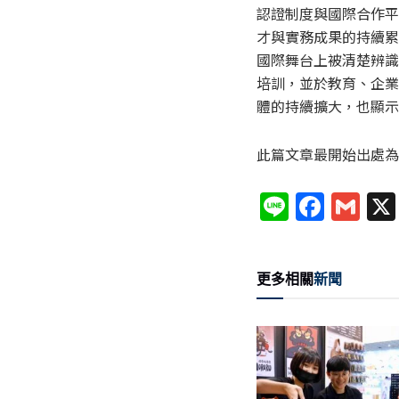
認證制度與國際合作平
才與實務成果的持續累
國際舞台上被清楚辨識
培訓，並於教育、企業
體的持續擴大，也顯示
此篇文章最開始出處為
Li
F
G
n
a
m
e
c
ai
更多相關
新聞
e
l
b
o
o