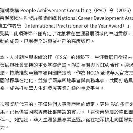
構 People Achievement Consulting（PAC）今（2
榮獲美國生涯發展權威組織 National Career Development Ass
獎（International Practitioner of the Year Awar
式受獎。此項殊榮不僅肯定了沈蕙君在生涯發展領域的卓越貢獻，更
動的成果，已獲得全球專業社群的高度認可。
本、人才韌性與永續治理（ESG）的趨勢下，生涯發展已從過
展與社會支持的重要基礎建設。PAC 長期與 NCDA 合作，
結，持續推動華語市場與國際接軌。作為 NCDA 全球華人官方
於將國際標準在地化，並攜手兩岸四地學者與實務專家，共同打造
系，成為推動華人生涯發展專業升級的重要平台。
次獲獎所代表的，不僅是個人專業歷程的肯定，更是 PAC 多年
果，已具備被國際專業社群辨識的實力。「這份榮耀屬於整個團
伴。」她指出，華人生涯發展專業正逐步從在地深耕走向國際對
力。