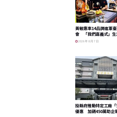
k
黃敏惠率14品牌進軍
會 「我們嘉義式」生
2026 年 8 月 7 日
投縣府推動特定工廠「
優惠 加碼450萬助企