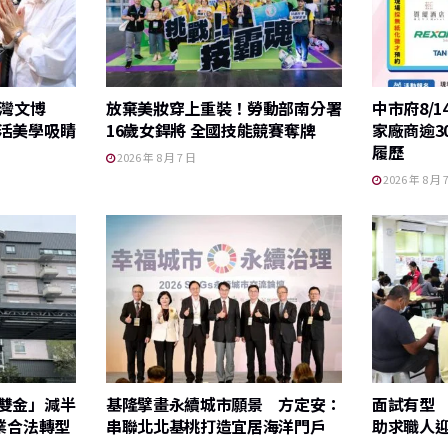
臺灣文博
放棄美妝穿上重裝！勞動部南分署
中市府8/
活美學吸睛
16歲女銲將 全國技能競賽奪牌
家廠商逾3
履歷
2026 年 8 月 7 日
2026 年 8 月 
雙金」減半
基隆擘畫永續城市願景 方定安：
面試有型
業合法轉型
串聯北北基桃打造宜居海洋門戶
助求職人