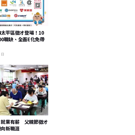
14太平區徵才登場！10
00職缺、全面E化免帶
7 日
 就業有薪 父親節徵才
迎向新職涯