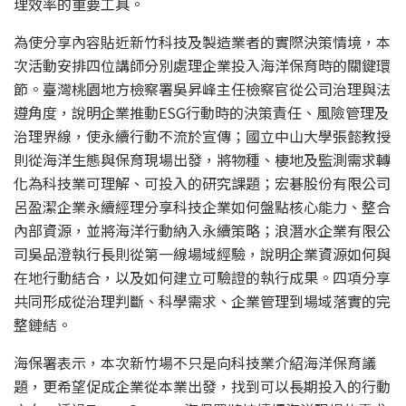
理效率的重要工具。
為使分享內容貼近新竹科技及製造業者的實際決策情境，本
次活動安排四位講師分別處理企業投入海洋保育時的關鍵環
節。臺灣桃園地方檢察署吳昇峰主任檢察官從公司治理與法
遵角度，說明企業推動ESG行動時的決策責任、風險管理及
治理界線，使永續行動不流於宣傳；國立中山大學張懿教授
則從海洋生態與保育現場出發，將物種、棲地及監測需求轉
化為科技業可理解、可投入的研究課題；宏碁股份有限公司
呂盈潔企業永續經理分享科技企業如何盤點核心能力、整合
內部資源，並將海洋行動納入永續策略；浪潛水企業有限公
司吳品澄執行長則從第一線場域經驗，說明企業資源如何與
在地行動結合，以及如何建立可驗證的執行成果。四項分享
共同形成從治理判斷、科學需求、企業管理到場域落實的完
整鏈結。
海保署表示，本次新竹場不只是向科技業介紹海洋保育議
題，更希望促成企業從本業出發，找到可以長期投入的行動