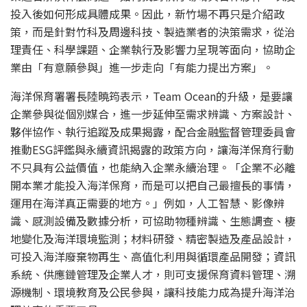
投入後如何形成具體成果。因此，新竹場不再只是介紹政
策，而是針對竹科及周邊科技、製造業者的決策需求，從治
理責任、科學課題、企業執行及影響力呈現等面向，協助企
業由「有意願參與」進一步走向「有能力提出方案」。
海洋保育署署長陸曉筠表示，Team Ocean的升級，是要讓
企業參與從個別媒合，進一步延伸至需求辨識、方案設計、
夥伴協作、執行追蹤及成果揭露，配合金融監督管理委員會
推動ESG評鑑與永續資訊揭露的政策方向，讓海洋保育行動
不只具有公益價值，也能納入企業永續治理。「企業不必離
開本業才能投入海洋保育，而是可以把自己最擅長的事情，
運用在海洋真正需要的地方。」例如，人工智慧、影像辨
識、感測設備及數據分析，可協助物種辨識、生態調查、棲
地變化及海洋環境監測；材料研發、精密製造及產品設計，
可投入海洋廢棄物再生、高值化利用與循環產品開發；資訊
系統、供應鏈管理及企業人才，則可支援保育資料管理、溯
源機制、環境教育及公民參與，讓科技能力成為提升海洋治