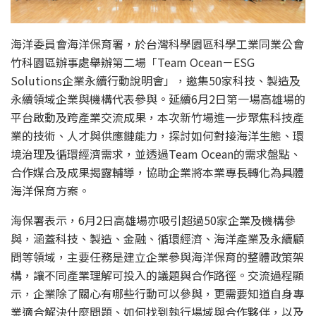
海洋委員會海洋保育署，於台灣科學園區科學工業同業公會
竹科園區辦事處舉辦第二場「Team Ocean－ESG
Solutions企業永續行動說明會」，邀集50家科技、製造及
永續領域企業與機構代表參與。延續6月2日第一場高雄場的
平台啟動及跨產業交流成果，本次新竹場進一步聚焦科技產
業的技術、人才與供應鏈能力，探討如何對接海洋生態、環
境治理及循環經濟需求，並透過Team Ocean的需求盤點、
合作媒合及成果揭露輔導，協助企業將本業專長轉化為具體
海洋保育方案。
海保署表示，6月2日高雄場亦吸引超過50家企業及機構參
與，涵蓋科技、製造、金融、循環經濟、海洋產業及永續顧
問等領域，主要任務是建立企業參與海洋保育的整體政策架
構，讓不同產業理解可投入的議題與合作路徑。交流過程顯
示，企業除了關心有哪些行動可以參與，更需要知道自身專
業適合解決什麼問題、如何找到執行場域與合作夥伴，以及