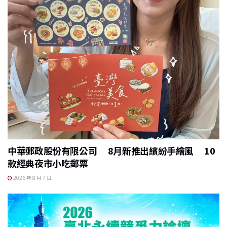
o
o
k
中華郵政股份有限公司 8月新推出繽紛手繪風 10
款經典夜市小吃郵票
2026 年 8 月 7 日