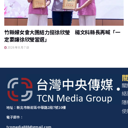
竹縣婦女會大團結力挺徐欣瑩 楊文科縣長再喊「一
定要讓徐欣瑩當選」
2026 年 8 月 7 日
關
關
絡
隱
地址：新北市新莊區中華路2段7號10樓
使
電子郵件：
tcnmedia888@gmail.com