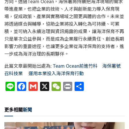
方向。透過Team Ocean，海保署將持續把海洋現場的需求
帶進產業，也把企業的技術、人才與創新能力導入保育現
場，促成政策、產業與實務場域之間更具體的合作。未來並
將透過媒合與輔導，協助企業將投入轉化為可持續、可累
積，並可納入永續治理與資訊揭露的成果，讓海洋保育不再
只是單次公益參與，而是成為企業履行永續責任、創造長期
影響力的重要途徑，也讓更多企業從海洋保育的支持者，進
一步成為海洋治理的長期夥伴。
此篇文章最開始出處為:
Team Ocean前進竹科 海保署號
召科技業 運用本業投入海洋保育行動
Li
F
G
X
W
P
分
n
a
m
e
ri
享
e
c
ai
C
nt
更多相關
新聞
e
l
h
b
at