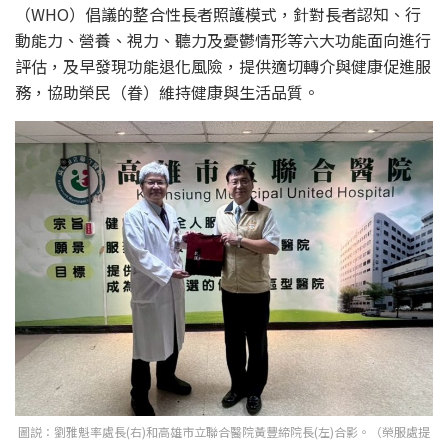
（WHO）倡議的整合性長者照護模式，針對長者認知、行
動能力、營養、視力、聽力及憂鬱情形等六大功能面向進行
評估，及早發現功能退化風險，提供適切轉介與健康促進服
務，協助榮民（眷）維持健康與生活品質。
圖説：劉雅魁率處長(右)和高雄市立聯合醫院黃豐締院長(左)合影。（榮服處提