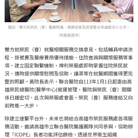
圖説：雙方就榮民（眷）醫療照護、健康促進及資源整合等議題深入交流。
（榮服處提供）
雙方就榮民（眷）就醫相關服務交換意見，包括輔具申請流
程、掛號費及醫療費用優待措施、住院查詢與關懷服務等事
項，建立固定聯繫機制，俾利榮服處即時掌握住院榮民狀
況，適時提供關懷慰問及協助，讓渠等在就醫期間獲得更完
整的照顧。黃院長表示，聯合醫院自113年1月1日起委由高
雄榮民總醫院(醫學中心)營運管理，醫院與榮民（眷）間關
係日趨密切，此次與榮服處會面，榮民（眷）服務連結又向
前跨進一大步。
除建立連繫平台外，未來也將結合高雄市榮民服務處各項服
務活動，邀請高雄市立聯合醫院醫護團隊共同參與，協助辦
理「ICOPE」長者功能評估篩檢，透過世界衛生組織