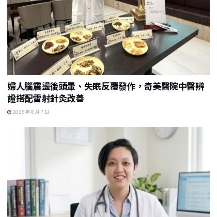
婦人腦震盪後頭暈、失眠反覆發作，奇美醫院中醫辨
證搭配雷射針灸改善
2026 年 8 月 7 日