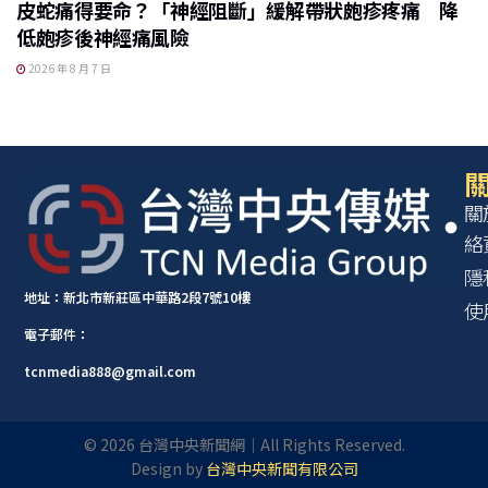
皮蛇痛得要命？「神經阻斷」緩解帶狀皰疹疼痛 降
低皰疹後神經痛風險
2026 年 8 月 7 日
關
關
絡
隱
地址：新北市新莊區中華路2段7號10樓
使
電子郵件：
tcnmedia888@gmail.com
©
2026
台灣中央新聞網｜All Rights Reserved.
Design by
台灣中央新聞有限公司