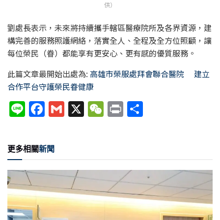
供）
劉處長表示，未來將持續攜手轄區醫療院所及各界資源，建
構完善的服務照護網絡，落實全人、全程及全方位照顧，讓
每位榮民（眷）都能享有更安心、更有感的優質服務。
此篇文章最開始出處為:
高雄市榮服處拜會聯合醫院 建立
合作平台守護榮民眷健康
Li
F
G
X
W
P
分
n
a
m
e
ri
享
e
c
ai
C
nt
更多相關
新聞
e
l
h
b
at
o
o
k