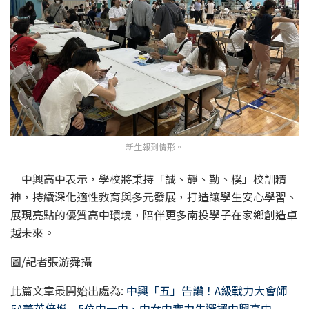
新生報到情形。
中興高中表示，學校將秉持「誠、靜、勤、樸」校訓精
神，持續深化適性教育與多元發展，打造讓學生安心學習、
展現亮點的優質高中環境，陪伴更多南投學子在家鄉創造卓
越未來。
圖/記者張游舜攝
此篇文章最開始出處為:
中興「五」告讚！A級戰力大會師
5A菁英倍增 5位中一中、中女中實力生選擇中興高中