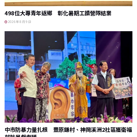
498位大專青年返鄉 彰化暑期工讀營隊結業
2026 年 8 月 9 日
中市防暴力量扎根 豐原鎌村、神岡溪洲2社區獲衛福
部防暴戲劇獎