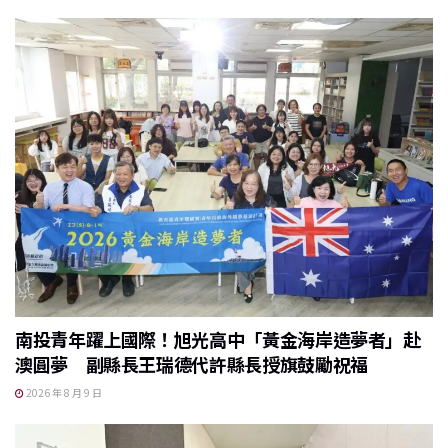
南投青年躍上國際！旭光高中「黃金海岸造夢者」赴
澳圓夢 副縣長王瑞德代許縣長授旗鼓勵祝福
2026 年 8 月 9 日