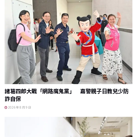
諸葛四郎大戰「網路魔鬼黨」 嘉警親子日教兒少防
詐自保
2026 年 8 月 9 日