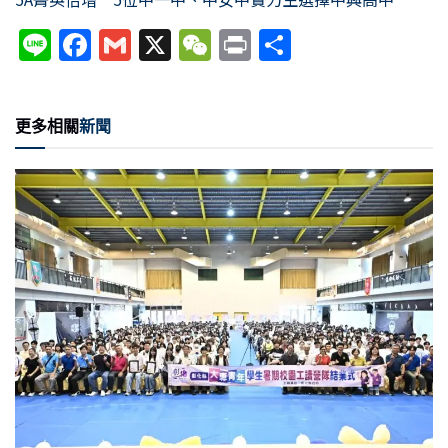
Li
F
G
X
W
P
分
n
a
m
e
ri
享
e
c
ai
C
nt
更多相關
新聞
e
l
h
b
at
o
o
k