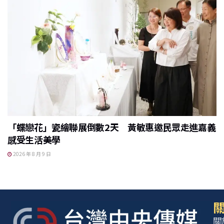
「蝶戀花」瓷繪聯展倒數2天 黃敏惠邀民眾走進嘉義
感受生活美學
2026 年 8 月 9 日
關
關