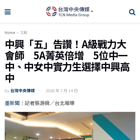
Home
文教
中興「五」告讚！A級戰力大
會師 5A菁英倍增 5位中一
中、中女中實力生選擇中興高
中
by
台灣中央傳媒
2026 年 7 月 14 日
墨新聞
｜記者張游舜／台北報導