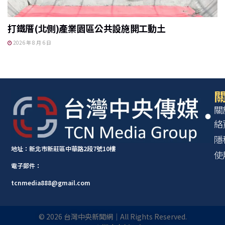
打鐵厝(北側)產業園區公共設施開工動土
2026 年 8 月 6 日
關
關
絡
隱
地址：新北市新莊區中華路2段7號10樓
使
電子郵件：
tcnmedia888@gmail.com
©
2026
台灣中央新聞網｜All Rights Reserved.