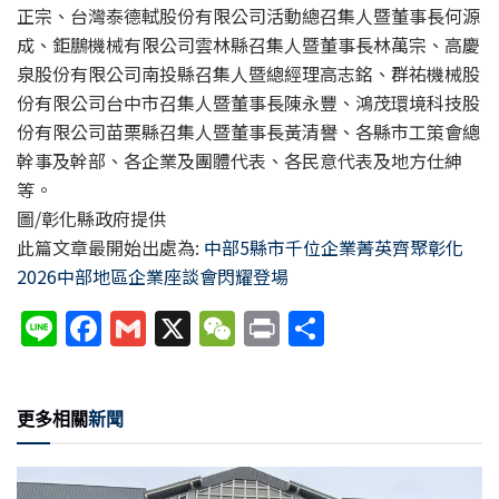
正宗、台灣泰德軾股份有限公司活動總召集人暨董事長何源
成、鉅鵬機械有限公司雲林縣召集人暨董事長林萬宗、高慶
泉股份有限公司南投縣召集人暨總經理高志銘、群祐機械股
份有限公司台中市召集人暨董事長陳永豐、鴻茂環境科技股
份有限公司苗栗縣召集人暨董事長黃清譽、各縣市工策會總
幹事及幹部、各企業及團體代表、各民意代表及地方仕紳
等。
圖/彰化縣政府提供
此篇文章最開始出處為:
中部5縣市千位企業菁英齊聚彰化
2026中部地區企業座談會閃耀登場
Li
F
G
X
W
P
分
n
a
m
e
ri
享
e
c
ai
C
nt
更多相關
新聞
e
l
h
b
at