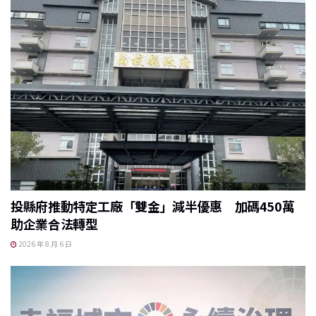
o
o
k
投縣府推動特定工廠「雙金」減半優惠 加碼450萬
助企業合法轉型
2026 年 8 月 6 日