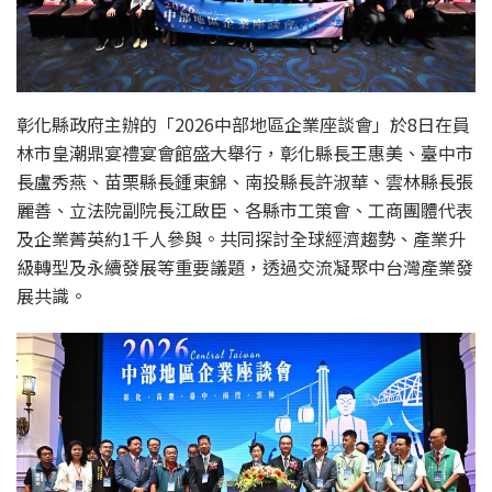
彰化縣政府主辦的「2026中部地區企業座談會」於8日在員
林市皇潮鼎宴禮宴會館盛大舉行，彰化縣長王惠美、臺中市
長盧秀燕、苗栗縣長鍾東錦、南投縣長許淑華、雲林縣長張
麗善、立法院副院長江啟臣、各縣市工策會、工商團體代表
及企業菁英約1千人參與。共同探討全球經濟趨勢、產業升
級轉型及永續發展等重要議題，透過交流凝聚中台灣產業發
展共識。