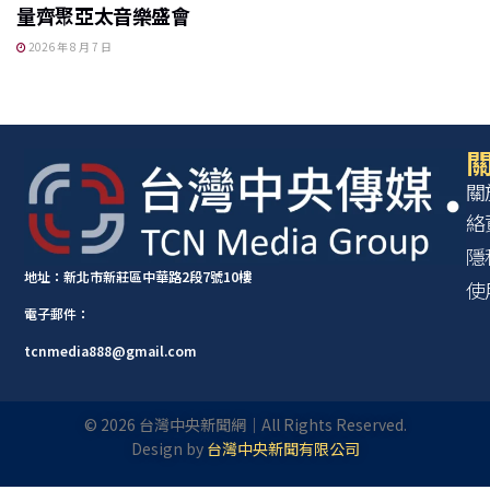
量齊聚亞太音樂盛會
2026 年 8 月 7 日
關
關
絡
隱
地址：新北市新莊區中華路2段7號10樓
使
電子郵件：
tcnmedia888@gmail.com
©
2026
台灣中央新聞網｜All Rights Reserved.
Design by
台灣中央新聞有限公司