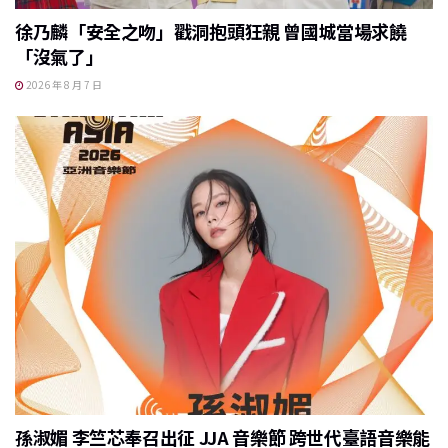
徐乃麟「安全之吻」戳洞抱頭狂親 曾國城當場求饒
「沒氣了」
2026 年 8 月 7 日
孫淑媚 李竺芯奉召出征 JJA 音樂節 跨世代臺語音樂能