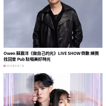
k
Owen 蘇震洋《做自己的光》LIVE SHOW 倒數 練團
找回昔 Pub 駐唱美好時光
2026 年 8 月 7 日