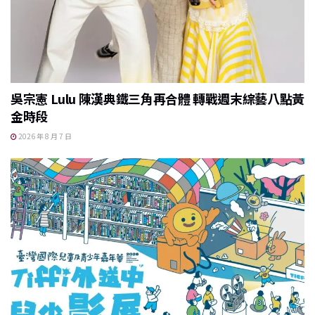
吳宗憲 Lulu 陳漢典鐵三角再合體 轉戰週末綜藝八點黃
金時段
2026 年 8 月 7 日