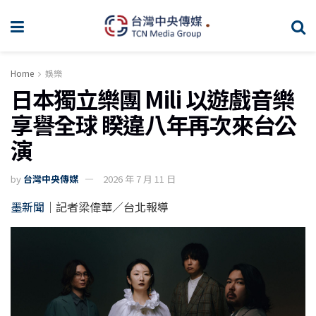
Home
娛樂
日本獨立樂團 Mili 以遊戲音樂
享譽全球 睽違八年再次來台公
演
by
台灣中央傳媒
2026 年 7 月 11 日
墨新聞
｜記者梁偉華／台北報導