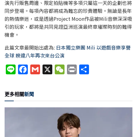
演先行販售周邊、限定拍貼機等多項只屬這一天的企劃也將
同步登場。每項內容都將成為難忘的珍貴體驗。無論是長年
的熱情樂迷，或是透過Project Moon作品被Mili音樂深深吸
引的玩家，都將是共同見證亞洲巡演最終章璀璨時刻的難得
機會。
此篇文章最開始出處為:
日本獨立樂團 Mili 以遊戲音樂享譽
全球 睽違八年再次來台公演
Li
F
G
X
W
P
分
n
a
m
e
ri
享
e
c
ai
C
nt
更多相關
新聞
e
l
h
b
at
o
o