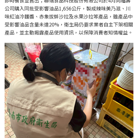
即時餐食並售出；聯瑞食品科技股份有限公司於4月向福壽
公司購入同批受影響油品1,656公斤，製成辣味美乃滋、川
味紅油冷麵醬、赤象拔蚌沙拉及水果沙拉等產品，雖產品中
受影響油品含量未達20%，衛生局仍要求業者自主下架相關
產品，並主動揭露產品使用資訊，以保障消費者知情權益。