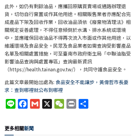
此外，如仍有剩餘油品，應攜回原購買賣場或通路辦理退
貨，切勿自行棄置或作其他用途。相關販售業者亦應配合完
成產品下架及回收作業，回收油品須依《廢棄物清理法》相
關規定妥善處理，不得任意傾倒於水溝、排水系統或環境
中，並應確保回收油品不得再次流入市面或作其他用途，以
維護環境及食品安全。民眾及食品業者如需查詢受影響產品
名單及相關處置措施，可至臺南市政府衛生局「中聯油脂受
影響油品查詢與處置專區」查詢最新資訊
（https://health.tainan.gov.tw/），共同守護食品安全。
此篇文章最開始出處為:
食品安全不能讓步，黃偉哲市長要
求：查到哪裡就公布到哪裡
Li
F
G
X
W
P
分
n
a
m
e
ri
享
e
c
ai
C
nt
更多相關
新聞
e
l
h