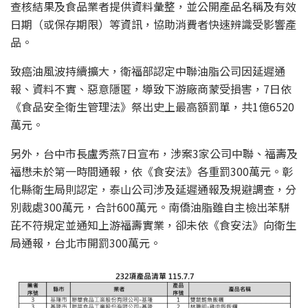
查核結果及食品業者提供資料彙整，並公開產品名稱及有效
日期（或保存期限）等資訊，協助消費者快速辨識受影響產
品。
致癌油風波持續擴大，衛福部認定中聯油脂公司因延遲通
報、資料不實、惡意隱匿，導致下游廠商蒙受損害，7日依
《食品安全衛生管理法》祭出史上最高額罰單，共1億6520
萬元。
另外，台中市長盧秀燕7日宣布，涉案3家公司中聯、福壽及
福懋未於第一時間通報，依《食安法》各重罰300萬元。彰
化縣衛生局則認定，泰山公司涉及延遲通報及規避調查，分
別裁處300萬元，合計600萬元。南僑油脂雖自主檢出苯駢
芘不符規定並通知上游福壽實業，卻未依《食安法》向衛生
局通報，台北市開罰300萬元。