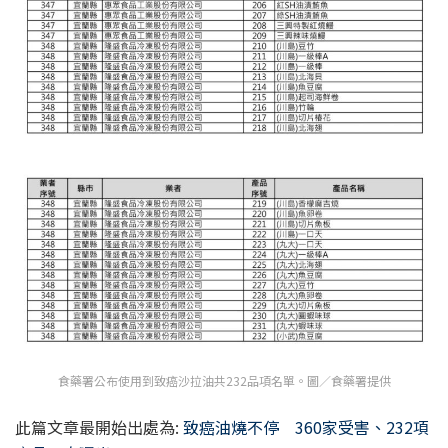
食藥署公布使用到致癌沙拉油共232品項名單。圖／食藥署提供
此篇文章最開始出處為:
致癌油燒不停 360家受害、232項