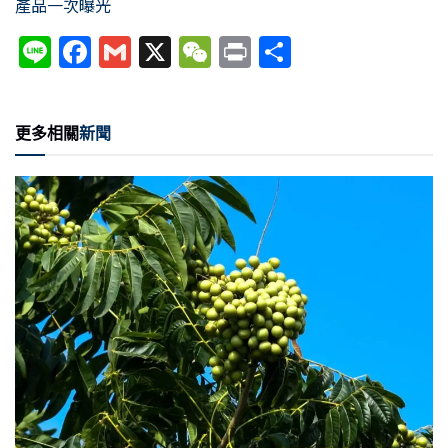
產品一次曝光
Li
F
G
X
W
P
分
n
a
m
e
ri
享
e
c
ai
C
nt
更多相關
新聞
e
l
h
b
at
o
o
k