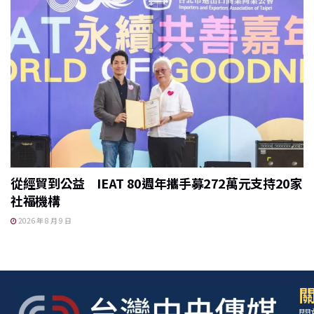
從經貿到公益 IEAT 80週年攜手募272萬元支持20家
社福機構
2026 年 8 月 9 日
關
關