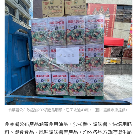
食藥署公布致癌油232項產品明細，已回收逾43噸。（圖／嘉義市府提供）
食藥署公布產品涵蓋食用油品、沙拉醬、調味醬、烘焙用餡
料、即食食品、風味調味醬等產品，均依各地方政府衛生局