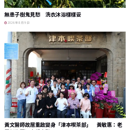
無患子樹鬼見愁 洗衣沐浴樣樣妥
2026 年 8 月 9 日
黃文醫師故居重啟變身「津本喫茶部」 黃敏惠：老