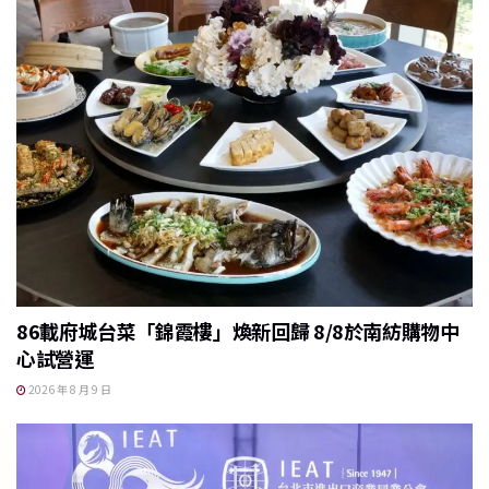
86載府城台菜「錦霞樓」煥新回歸 8/8於南紡購物中
心試營運
2026 年 8 月 9 日