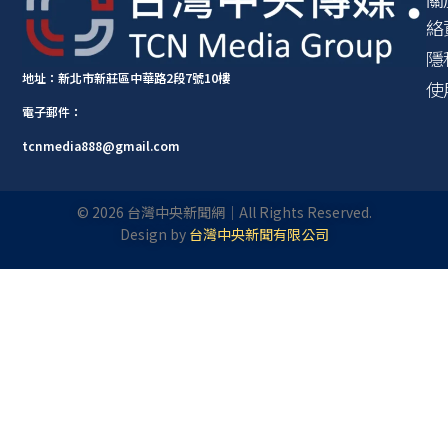
絡
隱
地址：新北市新莊區中華路2段7號10樓
使
電子郵件：
tcnmedia888@gmail.com
©
2026
台灣中央新聞網｜All Rights Reserved.
Design by
台灣中央新聞有限公司