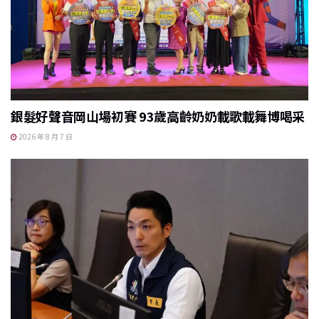
銀髮好聲音岡山場初賽 93歲高齡奶奶載歌載舞博喝采
2026 年 8 月 7 日