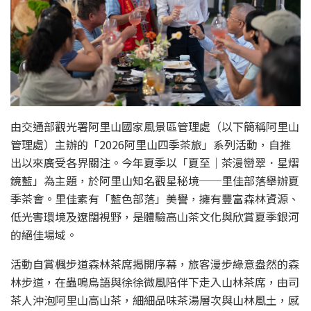
由交通部觀光署阿里山國家風景區管理處（以下簡稱阿里山
管理處）主辦的「2026阿里山四季茶旅」系列活動，自推
出以來廣受各界關注。今年夏季以「夏至｜茶漫巒翠．星熠
鏡藍」為主題，於阿里山知名觀星秘境──里佳部落舉辦夏
季茶會。里佳素有「藍色部落」美譽，擁有豐富森林資源、
低光害環境及遼闊視野，是體驗高山茶文化與欣賞夏季銀河
的絕佳場域。
活動自賞楓步道森林茶席揭開序幕，旅客漫步綠意盎然的森
林步道，在蟲鳴鳥語與徐徐微風陪伴下走入山林茶席，由司
茶人沖泡阿里山高山茶，細細品味茶湯層次與山林風土，感