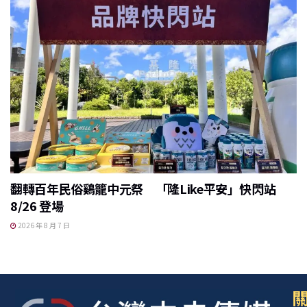
翻轉百年民俗鷄籠中元祭 「隆Like平安」快閃站
8/26 登場
2026 年 8 月 7 日
關