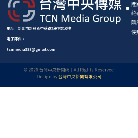
關
絡
隱
地址：新北市新莊區中華路2段7號10樓
使
電子郵件：
tcnmedia888@gmail.com
©
2026
台灣中央新聞網｜All Rights Reserved.
Design by
台灣中央新聞有限公司