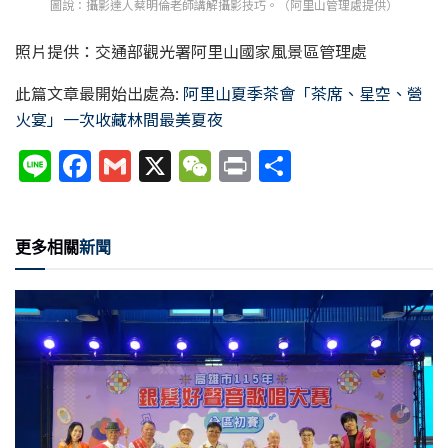
圖說：攝影達人蔡明倫老師講解攝影技巧。（阿里山管理處提供）
照片提供：交通部觀光署阿里山國家風景區管理處
此篇文章最開始出處為:
阿里山夏季茶會「茶席、星空、營
火宴」一次收藏林間最美夏夜
Li
F
G
X
W
P
分
n
a
m
e
ri
享
e
c
ai
C
nt
更多相關
新聞
e
l
h
b
at
o
o
k