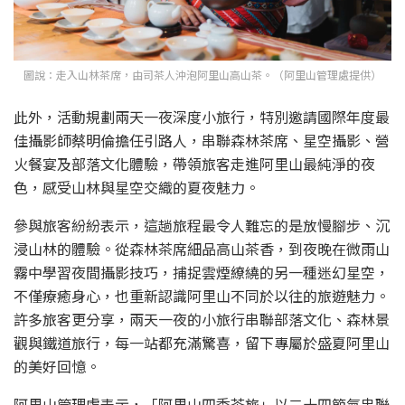
圖說：走入山林茶席，由司茶人沖泡阿里山高山茶。（阿里山管理處提供）
此外，活動規劃兩天一夜深度小旅行，特別邀請國際年度最
佳攝影師蔡明倫擔任引路人，串聯森林茶席、星空攝影、營
火餐宴及部落文化體驗，帶領旅客走進阿里山最純淨的夜
色，感受山林與星空交織的夏夜魅力。
參與旅客紛紛表示，這趟旅程最令人難忘的是放慢腳步、沉
浸山林的體驗。從森林茶席細品高山茶香，到夜晚
在微雨山
霧中學習夜間攝影技巧，捕捉雲煙繚繞的另一種迷幻星空
，
不僅療癒身心，也重新認識阿里山不同於以往的旅遊魅力。
許多旅客更分享，兩天一夜的小旅行串聯部落文化、森林景
觀與鐵道旅行，每一站都充滿驚喜，留下專屬於盛夏阿里山
的美好回憶。
阿里山管理處表示，「阿里山四季茶旅」以二十四節氣串聯