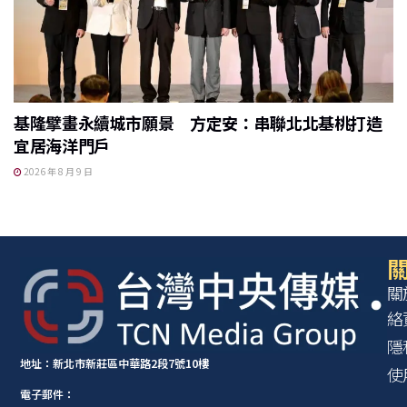
基隆擘畫永續城市願景 方定安：串聯北北基桃打造
宜居海洋門戶
2026 年 8 月 9 日
關
關
絡
隱
地址：新北市新莊區中華路2段7號10樓
使
電子郵件：