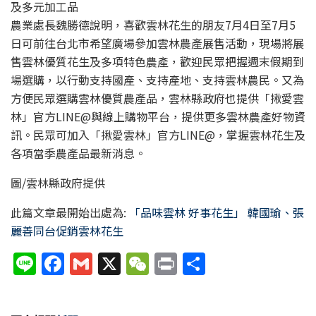
及多元加工品
農業處長魏勝德說明，喜歡雲林花生的朋友7月4日至7月5
日可前往台北市希望廣場參加雲林農產展售活動，現場將展
售雲林優質花生及多項特色農產，歡迎民眾把握週末假期到
場選購，以行動支持國產、支持產地、支持雲林農民。又為
方便民眾選購雲林優質農產品，雲林縣政府也提供「揪愛雲
林」官方LINE@與線上購物平台，提供更多雲林農產好物資
訊。民眾可加入「揪愛雲林」官方LINE@，掌握雲林花生及
各項當季農產品最新消息。
圖/雲林縣政府提供
此篇文章最開始出處為:
「品味雲林 好事花生」 韓國瑜、張
麗善同台促銷雲林花生
Li
F
G
X
W
P
分
n
a
m
e
ri
享
e
c
ai
C
nt