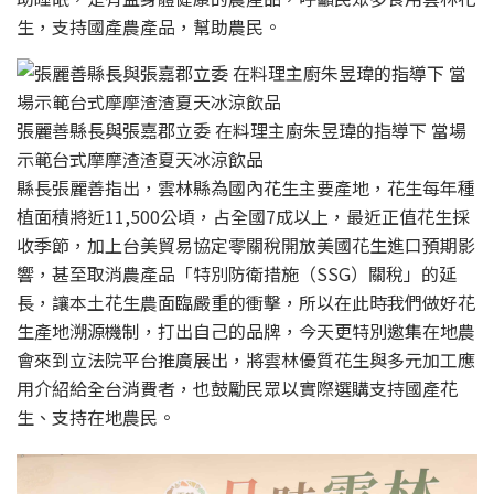
生，支持國產農產品，幫助農民。
張麗善縣長與張嘉郡立委 在料理主廚朱昱瑋的指導下 當場
示範台式摩摩渣渣夏天冰涼飲品
縣長張麗善指出，雲林縣為國內花生主要產地，花生每年種
植面積將近11,500公頃，占全國7成以上，最近正值花生採
收季節，加上台美貿易協定零關稅開放美國花生進口預期影
響，甚至取消農產品「特別防衛措施（SSG）關稅」的延
長，讓本土花生農面臨嚴重的衝擊，所以在此時我們做好花
生產地溯源機制，打出自己的品牌，今天更特別邀集在地農
會來到立法院平台推廣展出，將雲林優質花生與多元加工應
用介紹給全台消費者，也鼓勵民眾以實際選購支持國產花
生、支持在地農民。