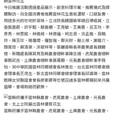
銷雲林花生
今日推廣活動透過產品展示、創意料理示範、推薦儀式及媒
體聯訪，向全國消費者推薦雲林花生香氣濃郁、口感紮實、
用途多元的在地好滋味。立法院長韓國瑜率總召傅崐萁、立
委張嘉郡、許宇甄、蔡春綢、王育敏、王美惠、呂玉玲、李
彥秀、林思銘、林倩綺、林德福、柯志恩、洪孟楷、翁曉
玲、陳玉珍、楊瓊瓔、羅智強、鄭天財、賴士葆、謝龍介、
顏寬恒、蘇清泉、洪毓祥等，張麗善縣長率農業處長魏勝
德、新聞處長陳其育及縣農會總幹事陳志揚、虎尾農會總幹
事蔡武吉、土庫農會總幹事黃萬聰、元長農會總幹事李佩
怡，另中華民國雲林同鄉總會長林進忠、台北雲林同鄉會總
會理事長王茂生、新北雲林同鄉會總會理事長邱識琪、雲林
媳婦女兒聯誼會會長廖素卿等也號召諸多雲林鄉親前來共襄
盛舉，會場熱絡而歡樂。
雲縣府攜手雲林縣農會、虎尾農會、土庫農會、元長農會，