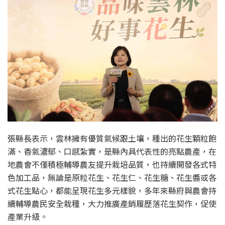
張縣長表示，雲林擁有優質氣候跟土壤，種出的花生顆粒飽
滿、香氣濃郁、口感紮實，是縣內具代表性的亮點農產，在
地農會不僅積極輔導農友提升栽培品質，也持續開發各式特
色加工品，無論是原粒花生、花生仁、花生糖、花生醬或各
式花生點心，都能呈現花生多元樣貌，多年來縣府與農會持
續輔導農民安全栽種，大力推廣產銷履歷落花生契作，促使
產業升級。