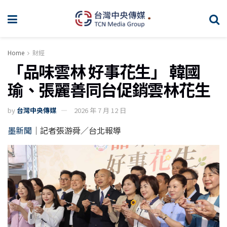
Home
財經
「品味雲林 好事花生」 韓國
瑜、張麗善同台促銷雲林花生
by
台灣中央傳媒
2026 年 7 月 12 日
墨新聞
｜記者張游舜／台北報導