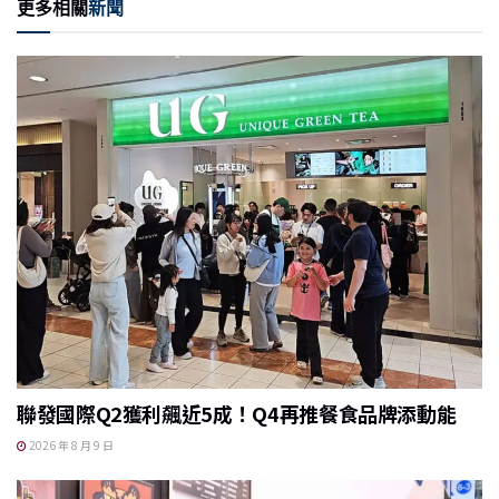
更多相關
新聞
e
l
h
b
at
o
o
k
聯發國際Q2獲利飆近5成！Q4再推餐食品牌添動能
2026 年 8 月 9 日