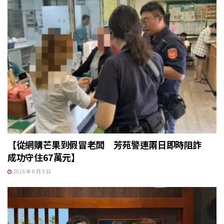
【從網購芒果到假冒老闆 芳苑警連兩日即時阻詐
成功守住67萬元】
2026 年 8 月 9 日