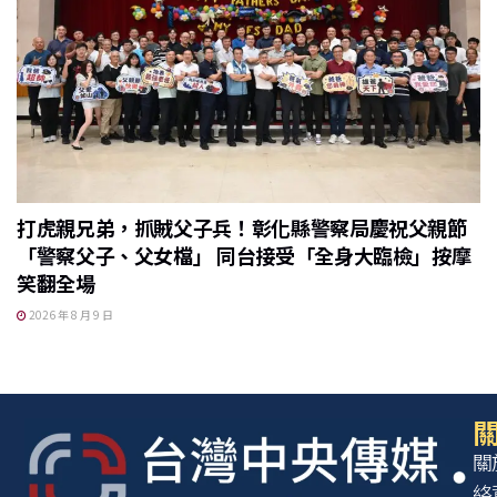
打虎親兄弟，抓賊父子兵！彰化縣警察局慶祝父親節
「警察父子、父女檔」 同台接受「全身大臨檢」按摩
笑翻全場
2026 年 8 月 9 日
關
關
絡