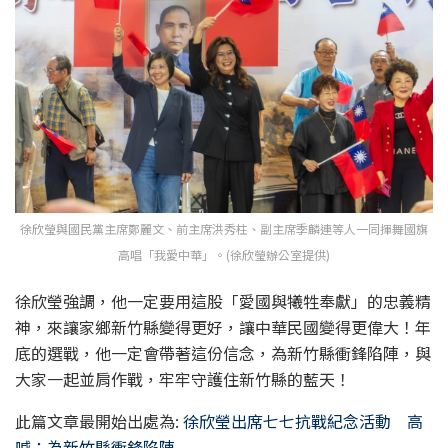
徐欣瑩與國民黨主席鄭麗文、前主席洪秀柱、副主席季麟連等人一同揮舞國旗
高唱「我愛中華」。(徐欣瑩辦公室提供)
徐欣瑩強調，他一定要用這股「愛國與犧牲奉獻」的忠義精
神，來讓家鄉新竹縣變得更好，讓中華民國變得更偉大！年
底的選戰，他一定會帶著這份信念，為新竹縣衝鋒陷陣，與
大家一起並肩作戰，牢牢守護住新竹縣的藍天！
此篇文章最開始出處為:
徐欣瑩出席七七抗戰紀念活動 高
喊：為新竹縣衝鋒陷陣