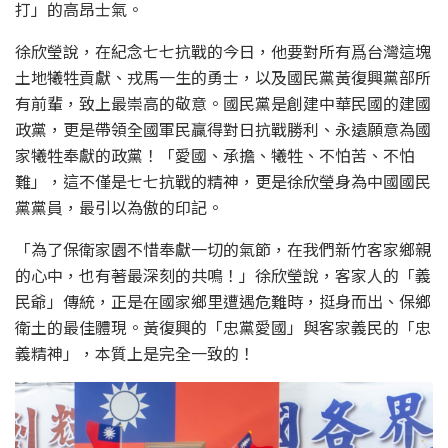
打」的高昂士氣。
徐欣瑩說，在紀念七七抗戰的今日，他要對所有爲台灣這塊
土地犧牲貢獻、戎馬一生的勇士，以及國民黨黃復興黨部所
有前輩，致上最崇高的敬意。國民黨是創建中華民國的建國
政黨，更是帶領全國軍民贏得對日抗戰勝利、永遠願意為國
家犧牲奉獻的政黨！「愛國、承擔、犧牲、不怕苦、不怕
難」，這不僅是七七抗戰的精神，更是徐欣瑩身為中國國民
黨黨員，最引以為傲的印記。
「為了保衛家園不惜奉獻一切的氣節，在我們新竹客家鄉親
的心中，也有著最深刻的共鳴！」徐欣瑩說，客家人的「義
民爺」傳統，正是在國家鄉里遭遇危難時，挺身而出、保鄉
衛土的最佳體現。黃復興的「忠黨愛國」與客家義民的「忠
義精神」，本質上是完全一致的！