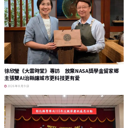
徐欣瑩《大雲時堂》專訪 放棄NASA獎學金留家鄉
主張雙AI治縣讓城市更科技更有愛
2026 年 8 月 9 日