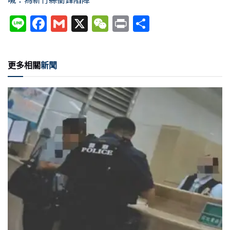
Li
F
G
X
W
P
分
n
a
m
e
ri
享
e
c
ai
C
nt
更多相關
新聞
e
l
h
b
at
o
o
k