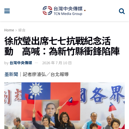
Home
綜合
徐欣瑩出席七七抗戰紀念活
動 高喊：為新竹縣衝鋒陷陣
by
台灣中央傳媒
2026 年 7 月 10 日
墨新聞
｜記者廖濬弘／台北報導