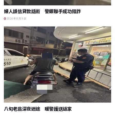
婦人誤信貸款話術 警銀聯手成功阻詐
2026 年 8 月 9 日
八旬老翁深夜迷途 暖警護送返家