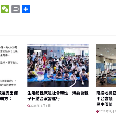
X
W
P
分
e
ri
享
C
nt
h
at
競選支出僅
生活韌性就是社會韌性 海委會親
南投地檢
鄭朝方：
子日結合演習進行
平台會議
民主價值
2026 年 8 月 8 日
2026 年 8 月 