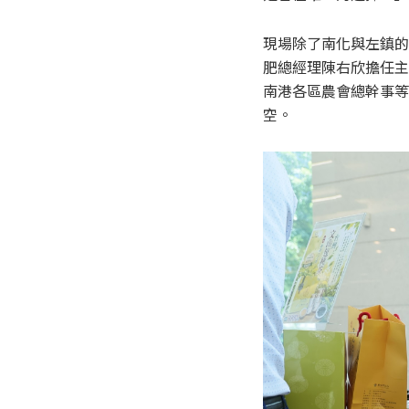
現場除了南化與左鎮的
肥總經理陳右欣擔任主
南港各區農會總幹事等
空。