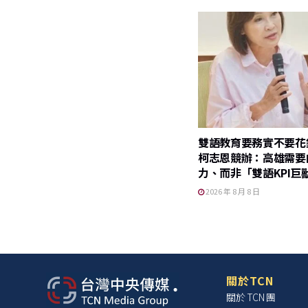
雙語教育要務實不要
柯志恩競辦：高雄需要
力、而非「雙語KPI巨
2026 年 8 月 8 日
關於TCN
關於 TCN 團