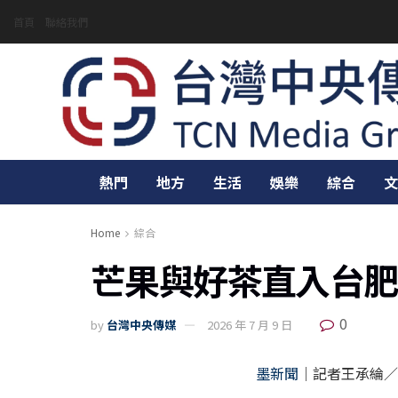
首頁
聯絡我們
熱門
地方
生活
娛樂
綜合
文
Home
綜合
芒果與好茶直入台肥
0
by
台灣中央傳媒
2026 年 7 月 9 日
墨新聞
｜記者王承綸／