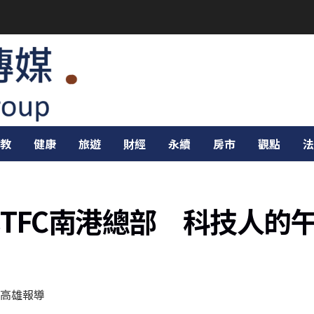
教
健康
旅遊
財經
永續
房市
觀點
法
TFC南港總部 科技人的
高雄報導