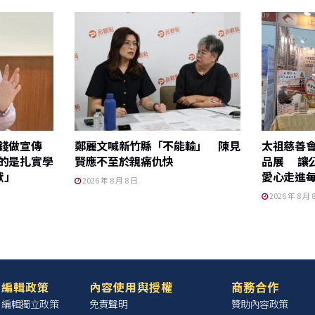
花錢做宣傳
鄭麗文喊新竹縣「不能輸」 陳見
太祖慈善
的是扎實學
賢應不至於親痛仇快
品展 讓
獸」
愛心走進
2026 年 8 月 8 日
2026 年 8 月 
編輯政策
內容使用與授權
商務合作
編輯獨立政策
免責聲明
贊助內容政策