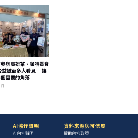
會參與高雄茶、咖啡暨食
公益被更多人看見 讓
每個需要的角落
8 日
AI協作聲明
資料來源與可信度
AI 內容聲明
贊助內容政策