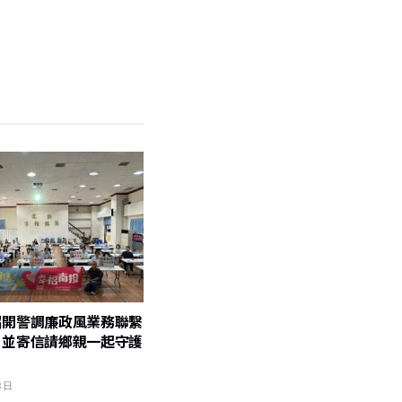
召開警調廉政風業務聯繫
 並寄信請鄉親一起守護
8 日