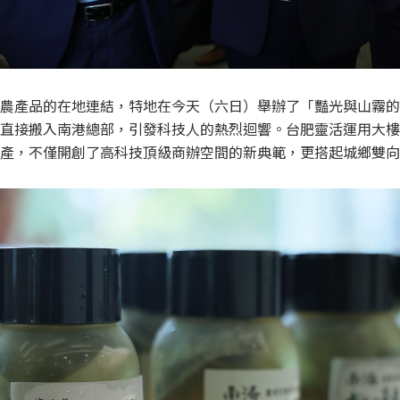
農產品的在地連結，特地在今天（六日）舉辦了「豔光與山霧的
直接搬入南港總部，引發科技人的熱烈迴響。台肥靈活運用大樓
產，不僅開創了高科技頂級商辦空間的新典範，更搭起城鄉雙向