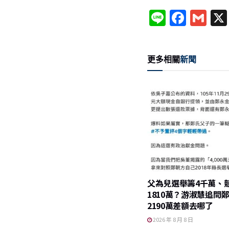
Li
F
G
n
a
m
e
c
ai
更多相關
新聞
e
l
b
o
o
k
父為兒選舉籌4千萬、
1810萬？游淑慧追問
2190萬差額去哪了
2026 年 8 月 8 日