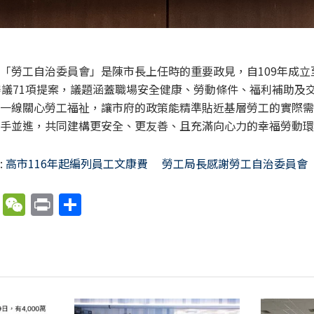
「勞工自治委員會」是陳市長上任時的重要政見，自109年成立
審議71項提案，議題涵蓋職場安全健康、勞動條件、福利補助及
一線關心勞工福祉，讓市府的政策能精準貼近基層勞工的實際需
手並進，共同建構更安全、更友善、且充滿向心力的幸福勞動環
:
高市116年起編列員工文康費 勞工局長感謝勞工自治委員會
X
W
P
分
e
ri
享
C
nt
h
at