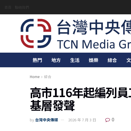
首頁
聯絡我們
熱門
地方
生活
娛樂
綜合
文
Home
綜合
高市116年起編列
基層發聲
0
by
台灣中央傳媒
2026 年 7 月 3 日