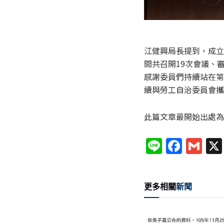
江健興局長提到，成立
間共召開19次會議、
感謝委員們持續站在第
續與勞工自治委員會攜
此篇文章最開始出處為
Li
F
G
n
a
m
e
c
ai
更多相關
新聞
e
l
b