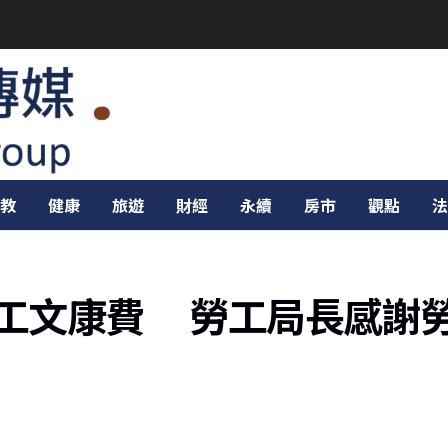
教
健康
旅遊
財經
永續
房市
觀點
法
員工文康費 勞工局長感謝