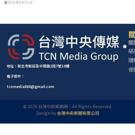
2026 年 8 月 11 日
關
關
絡
隱
地址：新北市新莊區中華路2段7號10樓
使
電子郵件：
tcnmedia888@gmail.com
©
2026
台灣中央新聞網｜All Rights Reserved.
Design by
台灣中央新聞有限公司