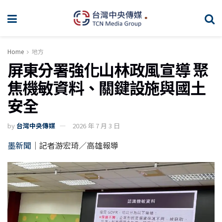
Home
地方
屏東分署強化山林政風宣導 聚
焦機敏資料、關鍵設施與國土
安全
by
台灣中央傳媒
2026 年 7 月 3 日
墨新聞
｜記者游宏琦／高雄報導