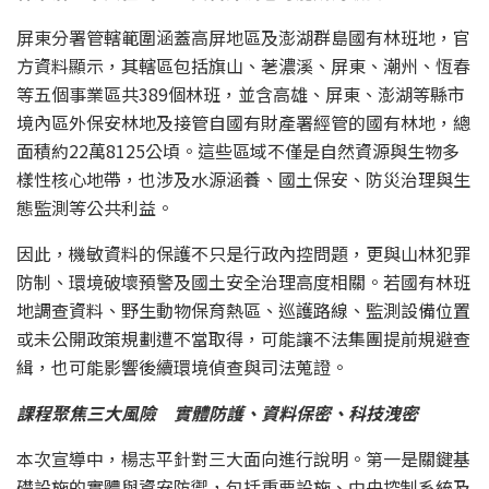
屏東分署管轄範圍涵蓋高屏地區及澎湖群島國有林班地，官
方資料顯示，其轄區包括旗山、荖濃溪、屏東、潮州、恆春
等五個事業區共389個林班，並含高雄、屏東、澎湖等縣市
境內區外保安林地及接管自國有財產署經管的國有林地，總
面積約22萬8125公頃。這些區域不僅是自然資源與生物多
樣性核心地帶，也涉及水源涵養、國土保安、防災治理與生
態監測等公共利益。
因此，機敏資料的保護不只是行政內控問題，更與山林犯罪
防制、環境破壞預警及國土安全治理高度相關。若國有林班
地調查資料、野生動物保育熱區、巡護路線、監測設備位置
或未公開政策規劃遭不當取得，可能讓不法集團提前規避查
緝，也可能影響後續環境偵查與司法蒐證。
課程聚焦三大風險 實體防護、資料保密、科技洩密
本次宣導中，楊志平針對三大面向進行說明。第一是關鍵基
礎設施的實體與資安防禦，包括重要設施、中央控制系統及