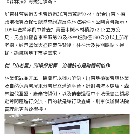
《森林法》等規定偵辦。
屏東林管處過去也曾透過3C智慧蒐證器材，配合屏東、橋
頭地檢署及保七總隊查緝違反森林法案件。公開資料顯示，
109年查緝案例中曾查扣貴重木贓木材積約72.13立方公
尺，另查扣恆春事業區第23及39林班胸徑180公分以上茄苳
老樹，顯示盜伐與盜挖案件背後，往往涉及長期踩點、運
輸、銷贓與地下市場需求。
從「山老鼠」到環保犯罪 治理核心是跨機關協作
林業犯罪並非單一機關可以獨力解決。屏東地檢署曾與林業
及自然保育署屏東分署建立溝通平台，針對漂流木處理、森
林盜伐濫墾、廢棄物傾倒，以及偵審過程中不法侵害金額認
定等問題進行交流，目的就是讓行政查緝、刑事偵辦與法院
審理能更有效銜接。