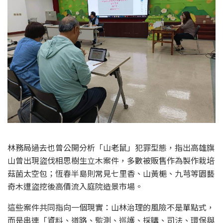
林務局過去也曾公開分析「山老鼠」犯罪型態，指出高雄旗
山曾出現盜伐相思樹生立木案件，多數被販售作為製作栽培
菇菌太空包；恆春半島則常見七里香、山黃梔、九芎等園藝
奇木遭盜挖後高價流入庭院造景市場。
這些案件共同指向一個現實：山林治理的風險不是單點式，
而是串連「資料、道路、監測、巡護、採購、司法、環保與