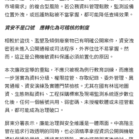
市場需求」的複合型風險。若公務資料管理鬆散，監測設備
位置外洩，或巡護熱點被不當掌握，都可能降低查緝效果。
資安不是口號 應轉化為可稽核的制度
相較於盜伐、濫墾及傾倒廢棄物已有明確公開案件，資安洩
密若未進入公開通報或司法程序，外界往往不易掌握。然
而，這正是公務機敏資料保護必須前置化的原因。
本次廉政宣導的重點，不應只被視為例行教育訓練，而應進
一步落實為資料分級、權限控管、存取紀錄、委外管理、異
常通報、資安演練及實體門禁檢核。尤其在國有林班地圖
資、生態熱點資料、工程採購標案及現場監測系統逐步數位
化後，任何一個帳號共用、弱密碼、未授權軟體或未控管載
具，都可能成為治理破口。
屏東分署表示，廉能治理與安全維護是一體兩面。中高階主
管在追求行政透明的同時，也必須精準拿捏資訊公開與機敏