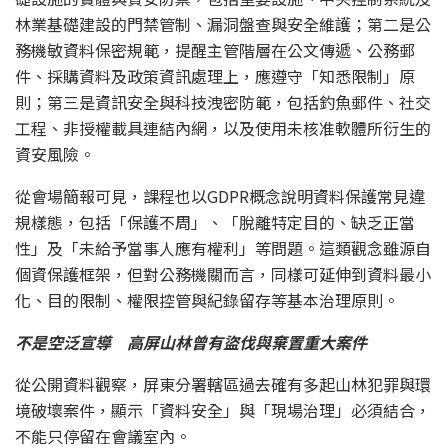
林業基礎建設的門禁管制、漏洞盤查與安全維護；第二是公
務機敏資料保密規範，提醒主管階層在公文傳遞、公務郵
件、採購資料及政策資訊處理上，應遵守「知悉限制」原
則；第三是資訊安全與科技洩密防範，包括釣魚郵件、社交
工程、非授權載具連結內網，以及使用未核准軟體所衍生的
資安風險。
從會場簡報可見，課程也以GDPR概念說明資料保護常見違
規樣態，包括「保護不周」、「脫離特定目的、缺乏正當
性」及「未給予當事人應有權利」等問題。這類觀念雖源自
個資保護框架，但對公務機關而言，同樣可延伸到資料最小
化、目的限制、權限控管與紀錄留存等基本治理原則。
不是空泛宣導 高屏山林曾有盜伐與棄置重大案件
從公開資料觀察，屏東分署轄區過去確有多起山林犯罪與環
境破壞案件，顯示「資料安全」與「現場治理」必須結合，
不能只停留在會議室內。