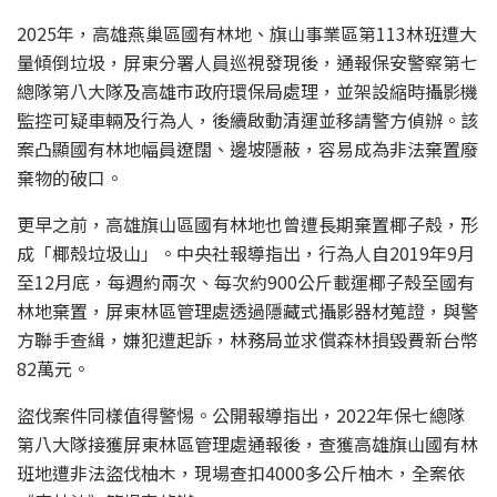
2025年，高雄燕巢區國有林地、旗山事業區第113林班遭大
量傾倒垃圾，屏東分署人員巡視發現後，通報保安警察第七
總隊第八大隊及高雄市政府環保局處理，並架設縮時攝影機
監控可疑車輛及行為人，後續啟動清運並移請警方偵辦。該
案凸顯國有林地幅員遼闊、邊坡隱蔽，容易成為非法棄置廢
棄物的破口。
更早之前，高雄旗山區國有林地也曾遭長期棄置椰子殼，形
成「椰殼垃圾山」。中央社報導指出，行為人自2019年9月
至12月底，每週約兩次、每次約900公斤載運椰子殼至國有
林地棄置，屏東林區管理處透過隱藏式攝影器材蒐證，與警
方聯手查緝，嫌犯遭起訴，林務局並求償森林損毀費新台幣
82萬元。
盜伐案件同樣值得警惕。公開報導指出，2022年保七總隊
第八大隊接獲屏東林區管理處通報後，查獲高雄旗山國有林
班地遭非法盜伐柚木，現場查扣4000多公斤柚木，全案依