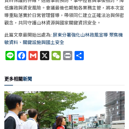
資料保護的界線，透過事前預防、事中控管與事後檢討，降
低廉政與資安風險。會議最後也期勉各業務主管，將本次宣
導重點落實於日常管理督導，帶領同仁建立正確法治與保密
觀念，共同守護山林資源與國家關鍵資訊安全。
此篇文章最開始出處為:
屏東分署強化山林政風宣導 聚焦機
敏資料、關鍵設施與國土安全
Li
F
G
X
W
P
分
n
a
m
e
ri
享
e
c
ai
C
nt
更多相關
新聞
e
l
h
b
at
o
o
k