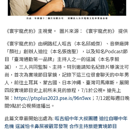
《寰宇龍虎豹》主視覺。 圖片來源：《寰宇龍虎豹》 提供
《寰宇龍虎豹》由網路紅人呱吉（本名邱威傑）、音樂廠牌
「顏社」創辦人迪拉（本名張逸聖），以及知名Podcast節
目「臺灣通勤第一品牌」主持人之一的逞誠（本名李毅
誠），三人共同監製、主持。特別邀請知名紀錄片導演沈可
尚，首次為實境節目掌鏡，記錄下這三位很會聊天的中年男
人，前往土耳其、蒙古國、日本沖繩、臺灣司馬庫斯，展開
四段實境節目史上前所未見的旅程，7/1於公視+ 搶先上
架：
https://ptsplus2023.pse.is/96n5wx
；7/12起每週日晚
間9點於公視頻道播出。
此篇文章最開始出處為:
呱吉組中年大叔團體 迪拉自曝中年
危機 逞誠怕卡鼻屎被觀眾發現 合作主持旅遊實境節目