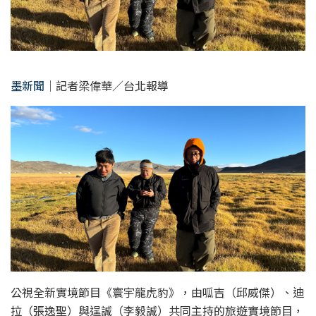
墨新聞
｜記者梁偉華／台北報導
公視全新實境節目《寰宇龍虎豹》，由呱吉（邱威傑）、迪
拉（張逸聖）與逞誠（李毅誠）共同主持的旅遊實境節目，