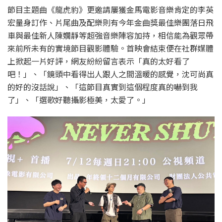
節目主題曲《龍虎豹》更邀請屢獲金馬電影音樂肯定的李英
宏量身訂作、片尾曲及配樂則有今年金曲獎最佳樂團落日飛
車與最佳新人陳嫺靜等超強音樂陣容加持，相信能為觀眾帶
來前所未有的實境節目觀影體驗。首映會結束便在社群媒體
上掀起一片好評，網友紛紛留言表示「真的太好看了
吧！」、「鏡頭中看得出人跟人之間溫暖的感覺，沈可尚真
的好的沒話說」、「這節目真實到這個程度真的嚇到我
了」、「選歌好聽攝影極美，太愛了。」