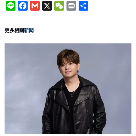
Li
F
G
X
W
P
分
n
a
m
e
ri
享
e
c
ai
C
nt
更多相關
新聞
e
l
h
b
at
o
o
k