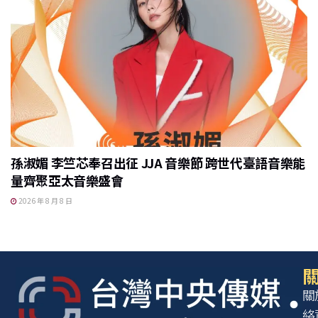
孫淑媚 李竺芯奉召出征 JJA 音樂節 跨世代臺語音樂能
量齊聚亞太音樂盛會
2026 年 8 月 8 日
關
關
絡