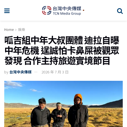
Home
娛樂
呱吉組中年大叔團體 迪拉自曝
中年危機 逞誠怕卡鼻屎被觀眾
發現 合作主持旅遊實境節目
by
台灣中央傳媒
2026 年 7 月 3 日