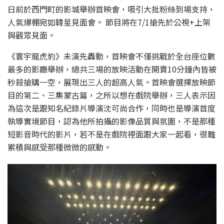
日前於西門町的影城舉辦首映會，吸引大批粉絲到場支持，
人氣爆棚宛如韓星見面會。 節目將在7/1搶先於公視+上架
與觀眾見面。
《寰宇龍虎豹》未演先轟動，首映會不僅挑戰於全台座位數
最多的影廳舉辦，總共三場的放映活動在開賣10分鐘內皆被
秒殺搶購一空，展現出三人的超高人氣。首映會選擇放映節
目的第二、三集蒙古篇，之所以想在戲院舉辦，三人表示因
為這次是跟知名紀錄片導演沈可尚合作，同時也是導演首度
執導實境節目，認為他所拍攝的影像品質與氛圍，不是那種
短影音時代的影片，若不是在戲院裡面跟大家一起看，很難
累積與感受那種微微的感動。