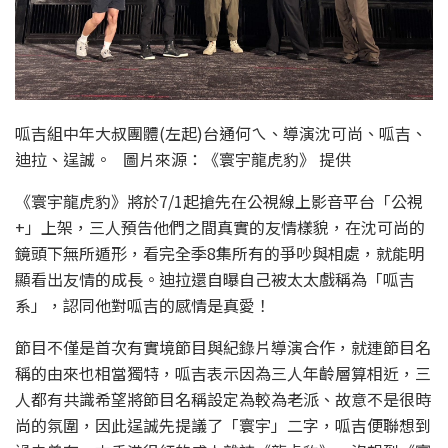
呱吉組中年大叔團體(左起)台通何ㄟ、導演沈可尚、呱吉、
迪拉、逞誠。 圖片來源：《寰宇龍虎豹》 提供
《寰宇龍虎豹》將於7/1起搶先在公視線上影音平台「公視
+」上架，三人預告他們之間真實的友情樣貌，在沈可尚的
鏡頭下無所遁形，看完全季8集所有的爭吵與相處，就能明
顯看出友情的成長。迪拉還自曝自己被太太戲稱為「呱吉
系」，認同他對呱吉的感情是真愛！
節目不僅是首次有實境節目與紀錄片導演合作，就連節目名
稱的由來也相當獨特，呱吉表示因為三人年齡層算相近，三
人都有共識希望將節目名稱設定為較為老派、故意不是很時
尚的氛圍，因此逞誠先提議了「寰宇」二字，呱吉便聯想到