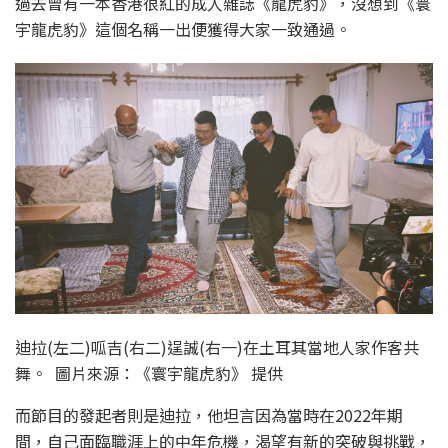
過去曾有一本香港很紅的成人雜誌《龍虎豹》，沒想到《寰
宇龍虎豹》這個名稱一出便獲得大家一致通過。
迪拉(左二)呱吉(右二)逞誠(右一)在土耳其當地人家作客共
舞。 圖片來源：《寰宇龍虎豹》 提供
而節目的發起者則是迪拉，他坦言因為當時在2022年期
間，自己面臨職涯上的中年危機，渴望有新的突破與挑戰，