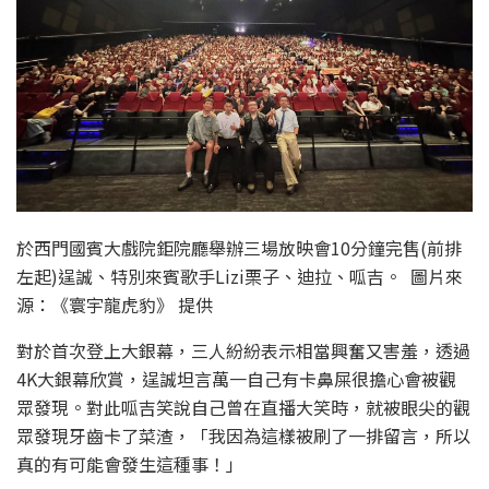
於西門國賓大戲院鉅院廳舉辦三場放映會10分鐘完售(前排
左起)逞誠、特別來賓歌手Lizi栗子、迪拉、呱吉。 圖片來
源：《寰宇龍虎豹》 提供
對於首次登上大銀幕，三人紛紛表示相當興奮又害羞，透過
4K大銀幕欣賞，逞誠坦言萬一自己有卡鼻屎很擔心會被觀
眾發現。對此呱吉笑說自己曾在直播大笑時，就被眼尖的觀
眾發現牙齒卡了菜渣，「我因為這樣被刷了一排留言，所以
真的有可能會發生這種事！」