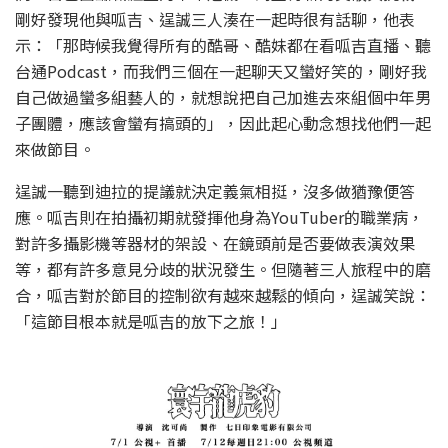
剛好發現他與呱吉、逞誠三人湊在一起時很有話聊，他表
示：「那時候我覺得所有的酷哥、酷妹都在看呱吉直播、聽
台通Podcast，而我們三個在一起聊天又蠻好笑的，剛好我
自己做過蠻多組藝人的，就想說把自己加進去來組個中年男
子團體，應該會蠻有搞頭的」，因此起心動念想找他們一起
來做節目。
逞誠一聽到迪拉的提議就決定義氣相挺，沒多做猶豫便答
應。呱吉則在拍攝初期就發揮他身為YouTuber的職業病，
對許多攝影機等器材的架設、在鏡頭前是否要做表演效果
等，都有許多意見分歧的狀況發生。但隨著三人旅程中的磨
合，呱吉對於節目的控制欲有越來越鬆的傾向，逞誠笑說：
「這節目根本就是呱吉的放下之旅！」