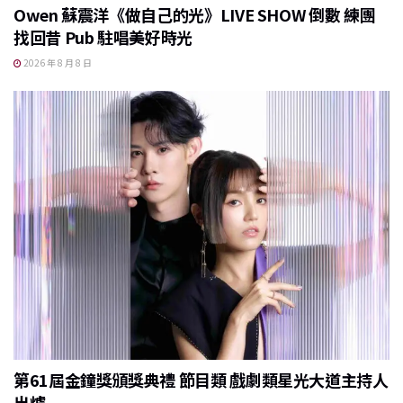
Owen 蘇震洋《做自己的光》LIVE SHOW 倒數 練團
找回昔 Pub 駐唱美好時光
2026 年 8 月 8 日
第61屆金鐘獎頒獎典禮 節目類 戲劇類星光大道主持人
出爐