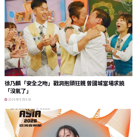
徐乃麟「安全之吻」戳洞抱頭狂親 曾國城當場求饒
「沒氣了」
2026 年 8 月 8 日