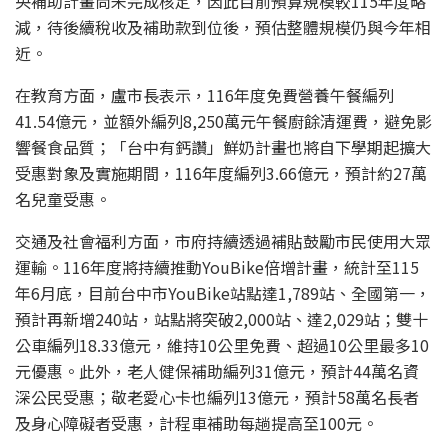
央補助計畫尚未完成核定，因此目前預算規模較115年度略
減，待後續稅收及補助款到位後，預估整體規模仍與今年相
近。
在教育方面，盧市長表示，116年度免費營養午餐編列
41.54億元，並額外編列8,250萬元午餐廚餘清運費，避免影
響餐食品質；「台中有鈣讚」鮮奶計畫也將自下學期起擴大
受惠對象及實施期間，116年度編列3.66億元，預計約27萬
名兒童受惠。
交通及社會福利方面，市府持續透過補貼鼓勵市民使用大眾
運輸。116年度將持續推動YouBike倍增計畫，統計至115
年6月底，目前台中市YouBike站點達1,789站、全國第一，
預計再新增240站，站點將突破2,000站、達2,029站；雙十
公車編列18.33億元，維持10公里免費、超過10公里最多10
元優惠。此外，老人健保補助編列31億元，預計44萬名資
深公民受惠；敬老愛心卡也編列13億元，預計58萬名長者
及身心障礙者受惠，計程車補助每趟提高至100元。