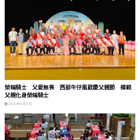
榮耀騎士 父愛無畏 西部牛仔風歡慶父親節 模範
父親化身榮耀騎士
2026 年 8 月 9 日