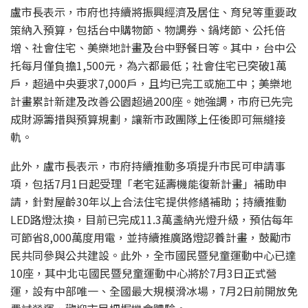
盧市長表示，市府也持續將振興經濟及居住、育兒等重要政
策納入預算，包括台中購物節、物調券、鍋烤節、公托倍
增、社會住宅、美樂地計畫及台中野餐日等。其中，台中公
托每月僅負擔1,500元，為六都最低；社會住宅已突破1萬
戶，超過中央要求7,000戶，且均已完工或施工中；美樂地
計畫累計新建及改善公園超過200座。她強調，市府已先完
成財源籌措與預算規劃，讓新市政團隊上任後即可無縫接
軌。
此外，盧市長表示，市府持續推動多項提升市民可申請事
項，包括7月1日起受理「老宅延壽機能復新計畫」補助申
請，針對屋齡30年以上合法住宅提供修繕補助；持續推動
LED路燈汰換，目前已完成11.3萬盞納光燈升級，預估每年
可節省8,000萬度用電，並持續推廣路燈認養計畫，鼓勵市
民共同參與公共建設。此外，全市國民暨兒童運動中心已達
10座，其中北屯國民暨兒童運動中心將於7月3日正式營
運，設有中部唯一、全國最大規模滑冰場，7月2日前開放免