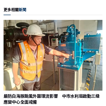
e
c
ai
C
nt
更多相關
新聞
e
l
h
b
at
o
o
k
嚴防白海豚颱風外圍環流影響 中市水利局啟動三級
應變中心全面戒備