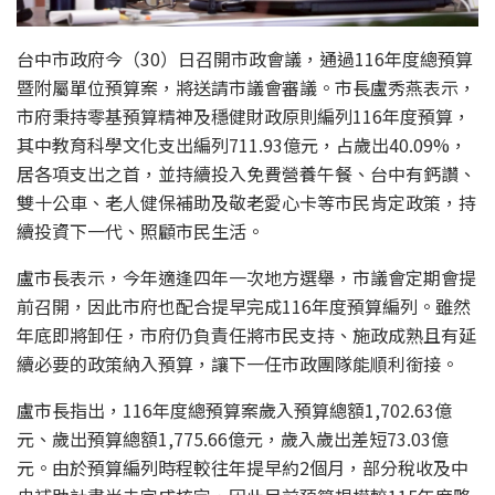
台中市政府今（30）日召開市政會議，通過116年度總預算
暨附屬單位預算案，將送請市議會審議。市長盧秀燕表示，
市府秉持零基預算精神及穩健財政原則編列116年度預算，
其中教育科學文化支出編列711.93億元，占歲出40.09%，
居各項支出之首，並持續投入免費營養午餐、台中有鈣讚、
雙十公車、老人健保補助及敬老愛心卡等市民肯定政策，持
續投資下一代、照顧市民生活。
盧市長表示，今年適逢四年一次地方選舉，市議會定期會提
前召開，因此市府也配合提早完成116年度預算編列。雖然
年底即將卸任，市府仍負責任將市民支持、施政成熟且有延
續必要的政策納入預算，讓下一任市政團隊能順利銜接。
盧市長指出，116年度總預算案歲入預算總額1,702.63億
元、歲出預算總額1,775.66億元，歲入歲出差短73.03億
元。由於預算編列時程較往年提早約2個月，部分稅收及中