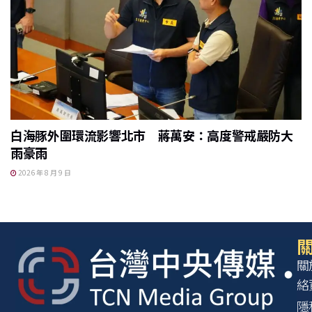
白海豚外圍環流影響北市 蔣萬安：高度警戒嚴防大
雨豪雨
2026 年 8 月 9 日
關
關
絡
隱