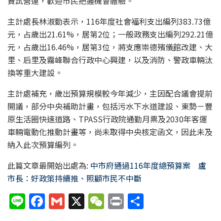
費試營運，歡迎市民把握機會體驗。
主計處長林淑勤表示，116年度社會福利支出編列383.73億
元，占歲出21.61%，居第2位；一般政務支出編列292.21億
元，占歲出16.46%，居第3位，將支應崇德殯儀館改建、大
里、后里及霧峰聯合行政中心興建，以及消防、警政車輛汰
換等重大建設。
主計處補充，歲出預算規模較今年減少，主因配合議會提前
開議，部分中央補助計畫，包括污水下水道建設、東勢－豐
原生活圈快速道路、TPASS行政院通勤月票及2030年客運
車輛電動化推動計畫等，尚未取得中央核定函文，因此未及
納入此次預算編列。
此篇文章最開始出處為:
中市府通過116年度總預算案 盧
市長：好政策持續推、照顧市民不中斷
Li
F
G
X
W
P
分
n
a
m
e
ri
享