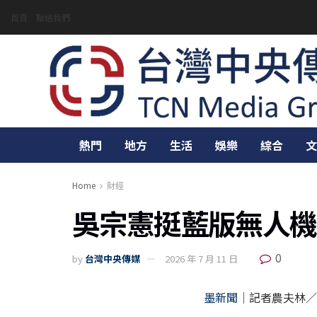
首頁
聯絡我們
熱門
地方
生活
娛樂
綜合
文
Home
財經
吳宗憲挺藍版無人機
0
by
台灣中央傳媒
2026 年 7 月 11 日
墨新聞
｜記者農夫林／