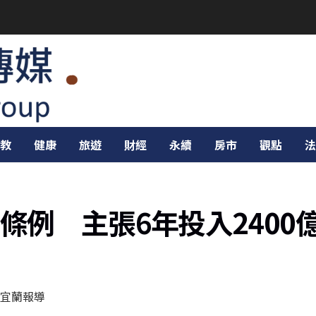
教
健康
旅遊
財經
永續
房市
觀點
法
條例 主張6年投入2400
宜蘭報導