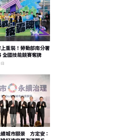
穿上重裝！勞動部南分署
將 全國技能競賽奪牌
8 日
永續城市願景 方定安：