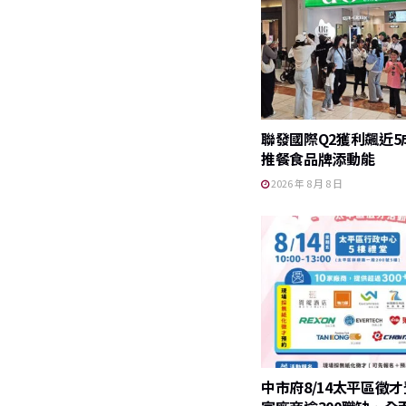
o
k
聯發國際Q2獲利飆近5
推餐食品牌添動能
2026 年 8 月 8 日
中市府8/14太平區徵才