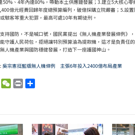
達50%、4年內達80%，帶動本土供應鏈發展；3.建立5大核心
2,400億元經費回歸年度總預算編列，破億採購立院嚴審；5.設
或駭客等重大犯罪，最高可處10年有期徒刑。
支持國防，不是喊口號，國民黨提出《無人機產業發展條例》，
能守護人民荷包，拒絕讓特別預算淪為提款機，這才是負責任的
無人機產業與國防穩健發展，打造下一座護國神山。
:
吳宗憲挺藍版無人機條例 主張6年投入2400億布局產業
X
W
P
分
e
ri
享
C
nt
h
at