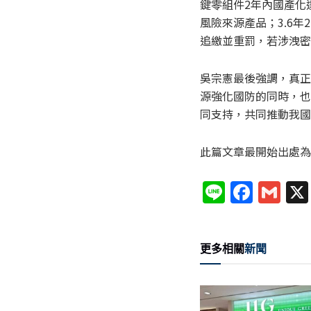
鍵零組件2年內國產化
風險來源產品；3.6年
追繳並重罰，若涉洩密
吳宗憲最後強調，真正
源強化國防的同時，也
同支持，共同推動我國
此篇文章最開始出處為
Li
F
G
n
a
m
e
c
ai
更多相關
新聞
e
l
b
o