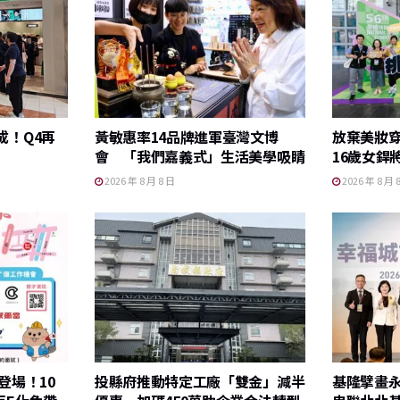
成！Q4再
黃敏惠率14品牌進軍臺灣文博
放棄美妝
會 「我們嘉義式」生活美學吸睛
16歲女銲
2026 年 8 月 8 日
2026 年 8 月 
登場！10
投縣府推動特定工廠「雙金」減半
基隆擘畫