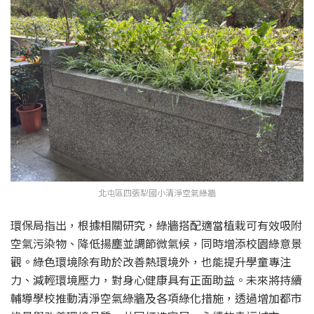
北屯區四張犁國小清淨空氣綠牆
環保局指出，根據相關研究，綠牆搭配適當植栽可有效吸附
空氣污染物、降低揚塵並調節微氣候，同時增添校園綠意景
觀。綠色環境除有助於改善熱環境外，也能提升學童專注
力、減輕環境壓力，對身心健康具有正面助益。未來將持續
輔導學校推動清淨空氣綠牆及各項綠化措施，透過增加都市