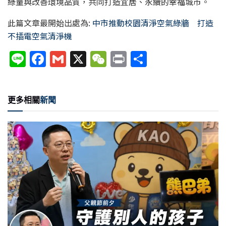
綠量與改善環境品質，共同打造宜居、永續的幸福城市。
此篇文章最開始出處為:
中市推動校園清淨空氣綠牆 打造
不插電空氣清淨機
Li
F
G
X
W
P
分
n
a
m
e
ri
享
e
c
ai
C
nt
更多相關
新聞
e
l
h
b
at
o
o
k