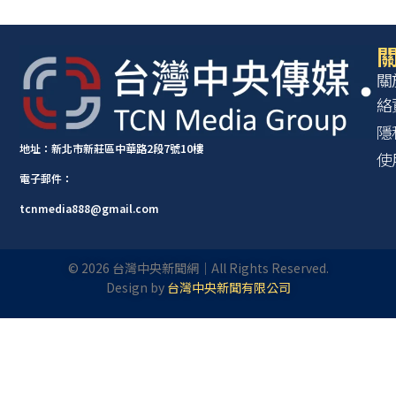
關
關
絡
隱
地址：新北市新莊區中華路2段7號10樓
使
電子郵件：
tcnmedia888@gmail.com
©
2026
台灣中央新聞網｜All Rights Reserved.
Design by
台灣中央新聞有限公司