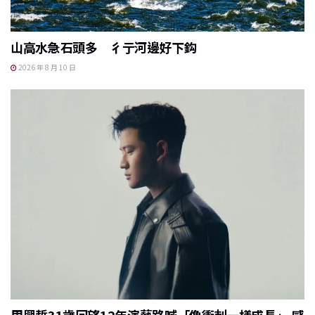
山高水急石頭多 彳亍河邊好下鈎
2026 年 8 月 10 日
周興哲31歲回望12年演藝路喊「像衝刺一樣成長」 感