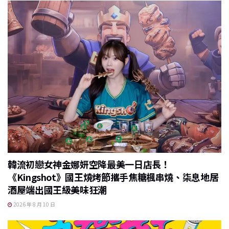
韓流初戀女神金娜妍空降最美一日店長！
《Kingshot》國王燒烤節攜手焦糖楓串燒、柒息地居
酒屋端出國王級美味狂潮
2026 年 8 月 10 日