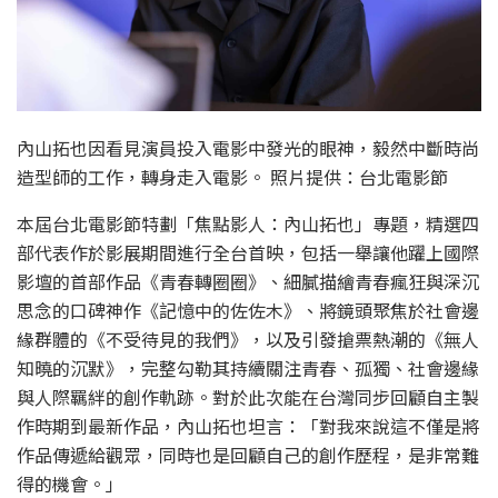
內山拓也因看見演員投入電影中發光的眼神，毅然中斷時尚
造型師的工作，轉身走入電影。 照片提供：台北電影節
本屆台北電影節特劃「焦點影人：內山拓也」專題，精選四
部代表作於影展期間進行全台首映，包括一舉讓他躍上國際
影壇的首部作品《青春轉圈圈》、細膩描繪青春瘋狂與深沉
思念的口碑神作《記憶中的佐佐木》、將鏡頭聚焦於社會邊
緣群體的《不受待見的我們》，以及引發搶票熱潮的《無人
知曉的沉默》，完整勾勒其持續關注青春、孤獨、社會邊緣
與人際羈絆的創作軌跡。對於此次能在台灣同步回顧自主製
作時期到最新作品，內山拓也坦言：「對我來說這不僅是將
作品傳遞給觀眾，同時也是回顧自己的創作歷程，是非常難
得的機會。」