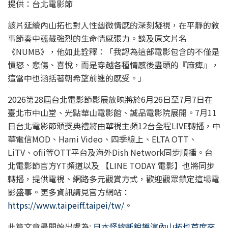
提供：台北電影節
該片延續內山拓也對人性幽微情感的深刻凝視，在平靜的敘
事節奏中蘊藏強烈的生命情感張力。談及原文片名
《NUMB》，他如此詮釋：「我認為這部電影包含的不僅是
憤怒、悲傷、喜悅，而是穿越各種情感後盡頭的『麻痺』，
這當中也涵括著朝希望前進的感受。」
2026第28屆台北電影節影展放映將於6月26日至7月7日在
臺北市中山堂、光點華山電影館、誠品電影院展開。7月11
日台北電影節頒獎典禮將由華視主頻12台全程LIVE轉播，中
華電信MOD、Hami Video、四季線上、ELTA OTT、
LiTV、ofii等OTT平台及海外Dish Network同步順播。台
北電影節官方YT頻道以及 【LINE TODAY 電影】也將同步
轉播，提供電視、網路多元觀賞方式，歡迎觀眾鎖定這場電
影盛事。更多資訊請見官方網站：
https://www.taipeiff.taipei/tw/
。
此篇文章最開始出處為:
日本怪物新銳導演內山拓也首度來