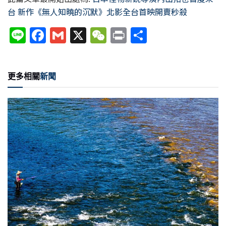
台 新作《無人知曉的沉默》北影全台首映開賣秒殺
Li
F
G
X
W
P
分
n
a
m
e
ri
享
e
c
ai
C
nt
更多相關
新聞
e
l
h
b
at
o
o
k