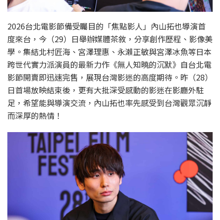
2026台北電影節備受矚目的「焦點影人」內山拓也導演首
度來台，今（29）日舉辦媒體茶敘，分享創作歷程、影像美
學。集結北村匠海、宮澤理惠、永瀨正敏與宮澤冰魚等日本
跨世代實力派演員的最新力作《無人知曉的沉默》自台北電
影節開賣即迅速完售，展現台灣影迷的高度期待。昨（28）
日首場放映結束後，更有大批深受感動的影迷在影廳外駐
足，希望能與導演交流，內山拓也率先感受到台灣觀眾沉靜
而深厚的熱情！