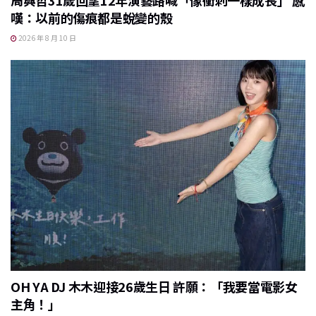
嘆：以前的傷痕都是蛻變的殼
2026 年 8 月 10 日
OH YA DJ 木木迎接26歲生日 許願：「我要當電影女
主角！」