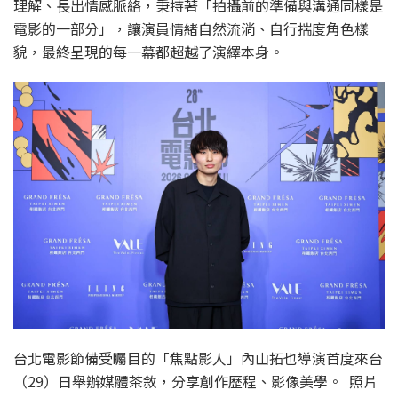
理解、長出情感脈絡，秉持著「拍攝前的準備與溝通同樣是
電影的一部分」，讓演員情緒自然流淌、自行揣度角色樣
貌，最終呈現的每一幕都超越了演繹本身。
台北電影節備受矚目的「焦點影人」內山拓也導演首度來台
（29）日舉辦媒體茶敘，分享創作歷程、影像美學。 照片