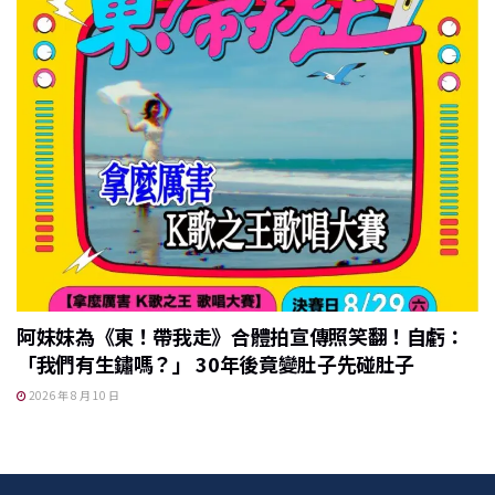
阿妹妹為《東！帶我走》合體拍宣傳照笑翻！自虧：
「我們有生鏽嗎？」 30年後竟變肚子先碰肚子
2026 年 8 月 10 日