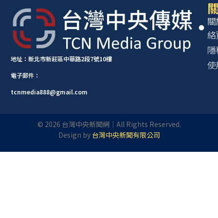
關
關
絡
隱
地址：新北市新莊區中華路2段7號10樓
使
電子郵件：
tcnmedia888@gmail.com
©
2026
台灣中央新聞網｜All Rights Reserved.
Design by
台灣中央新聞有限公司