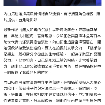
內山拓也選擇讓演員情緒自然流淌、自行揣度角色樣貌 照
片提供：台北電影節
最新作品《無人知曉的沉默》以新潟為舞台，陣容極其華
麗，集結北村匠海、宮澤理惠、永瀨正敏與宮澤冰魚等日本
跨世代實力派演員擔當演出。內山拓也透露宮澤理惠在一開
始便欣然接受演出邀約，兩人在拍攝前真摯交流，「幾乎像
是親友一般袒露分享彼此的生命經驗，一起為了臻至作品而
努力」。他亦坦言，自己是永瀨正敏的粉絲，非常尊敬對
方，請求他出演父親這個至關重要的角色，並在拍攝過程中
一同度過了意義非凡的時間。
內山拓也將兒童演員視作平等個體，在拍攝前期投入大量心
力陪伴，帶著孩子們與宮澤理惠一同去遠足、遊樂園、吃
飯、搭電車，在日常相處中建立情感與信任，並定期請孩子
們觀看指定電影、分享觀後感，讓他們從內在萌生對角色的