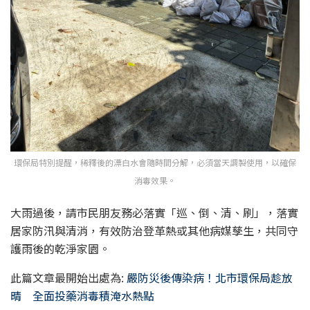
環保局特別提醒，稀釋後的漂白水會隨時間分解，必須當天調製使用，以確保
消毒效果。
大雨過後，請市民朋友務必落實「巡、倒、清、刷」，落實
居家防汛與清消，有效防治登革熱或其他病媒孳生，共同守
護雨後的乾淨家園。
此篇文章最開始出處為:
嚴防災後傳染病！北市環保局趁放
晴 全面投藥消毒積淹水熱點