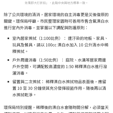
效果即大打折扣」，此點中央與地方標準一致。
除了公共環境的清消，居家環境的自主消毒更是災後復原的
關鍵。環保局呼籲，市民整理家園時可善用市售含氯漂白水
進行室內外消毒，並掌握以下調配與防護原則：
室內居家擦拭（1:100比例）： 遭汙染的地板、家具、
玩具及餐具，請以 100cc 漂白水加入 10 公升清水中稀
釋擦拭。
戶外周邊消毒（1:50比例）： 庭院、水溝等居家周邊
戶外空間，可調配較高濃度的 1:50 稀釋漂白水進行潑
灑消毒。
留置與二次擦拭： 稀釋漂白水擦拭物品表面後，應留
置 10 至 30 分鐘使其充分發揮殺菌作用，隨後再以清
水擦拭乾淨。
環保局特別提醒，稀釋後的漂白水會隨時間分解，必須當天