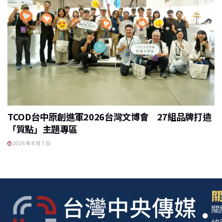
TCOD台中原創進軍2026台灣文博會 27組品牌打造
「質點」主題專區
2026 年 8 月 7 日
關
關