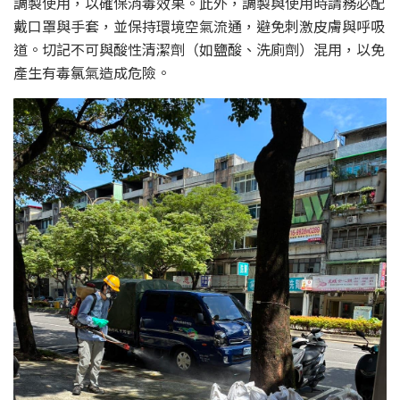
調製使用，以確保消毒效果。此外，調製與使用時請務必配
戴口罩與手套，並保持環境空氣流通，避免刺激皮膚與呼吸
道。切記不可與酸性清潔劑（如鹽酸、洗廁劑）混用，以免
產生有毒氯氣造成危險。