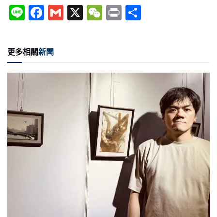
Li
F
G
X
W
P
分
n
a
m
e
ri
享
e
c
ai
C
nt
更多相關
新聞
e
l
h
b
at
o
o
k