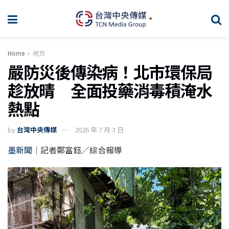
Home
地方
嚴防災後傳染病！北市環保局
趁放晴 全面投藥消毒積淹水
熱點
by
台灣中央傳媒
2026 年 7 月 3 日
墨新聞
｜記者鄭富鈺／綜合報導