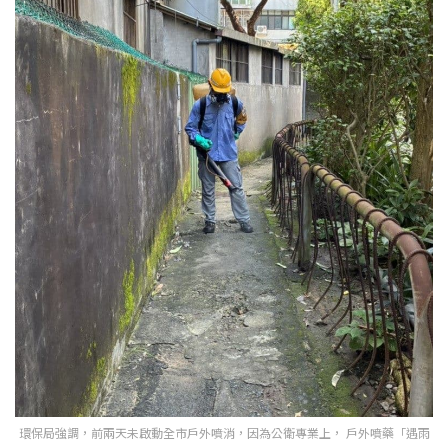
環保局強調，前兩天未啟動全市戶外噴消，因為公衛專業上， 戶外噴藥「遇雨