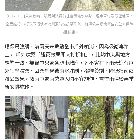
今（29）日天氣放晴，該局則派員前往各積淹水熱點、退水區域及低窪地區，
全面進行12行政區環境噴消與預防性投藥作業，確保公共環境衛生安全，保障
市民健康。
環保局強調，前兩天未啟動全市戶外噴消，因為公衛專業
上， 戶外噴藥「遇雨效果即大打折扣」，此點中央與地方
標準一致。無論中央或各縣市政府，皆不會在下雨天進行戶
外化學噴藥。因藥劑會被雨水沖刷，稀釋藥劑、降低殺菌或
殺蟲效果，故雨中或雨勢過大時不宜施作，需待雨停後再重
新安排施作。