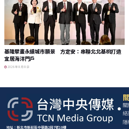
基隆擘畫永續城市願景 方定安：串聯北北基桃打造
宜居海洋門戶
2026 年 8 月 8 日
關
關
絡
隱
地址：新北市新莊區中華路2段7號10樓