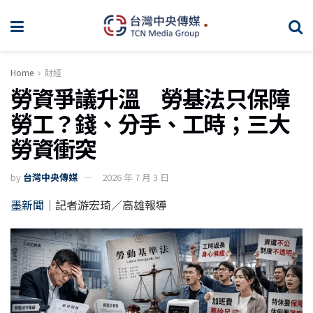
Home
財經
勞資爭議升溫 勞基法只保障
勞工？錢、分手、工時；三大
勞資衝突
by
台灣中央傳媒
2026 年 7 月 3 日
墨新聞
｜記者游宏琦／高雄報導