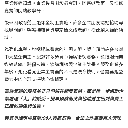
產業經銷知識。畢業後曾開設補習班，因喜歡教育，又進修
嘉義師院幼教學分。
後來因政府勞工退休金制度實施，許多企業朋友請她協助尋
找顧問師，輾轉接觸勞資專家簡文成老師，從此踏入顧問領
域。
為強化專業，她透過其豐富的社團人脈，親自拜訪許多台灣
中大型企業主。紀錄許多勞資爭議與衝突實務，也接觸瑞典
教練系統、聘僱技術、演講訓練與企業主計畫。服務企業多
年後，她更看見企業主需要的不只是法令技術，也需要經營
壓力中的心理支持與心靈穩定。
富爵管顧的服務並非只停留在制度表格，而是進一步協助企
業處理「人」的感受、提早預防衝突與協助雇主回到與員工
正確的關係與位置。
勞資爭議現場直擊/98人資遣案例 合法之外更要有人情味