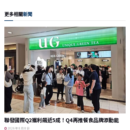
n
a
m
e
ri
享
e
c
ai
C
nt
更多相關
新聞
e
l
h
b
at
o
o
k
聯發國際Q2獲利飆近5成！Q4再推餐食品牌添動能
2026 年 8 月 8 日