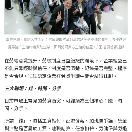
富爵管顧，創辦人林彥廷；常帶領團隊至各企業講解勞基法的實務；希望透過
提早建立正確制度幫助企業，回到勞資雙方正確的位置。/ 圖 富爵管顧提供
在勞權意識提升、勞檢制度日益細緻的環境下，企業經營已
不能只靠經驗與信任。制度是否清楚、紀錄是否完整、程序
是否合規，往往決定企業在勞資爭議中能否站得住腳。
三大戰場：錢、時間、分手
目前市場上常見的勞資衝突，可歸納為三個核心：錢、時
間、分手。
所謂「錢」，包括工資短付、延遲發薪、加班費爭議、獎金
與津貼是否屬於工資、離職結算、任意扣薪、勞健保與勞退