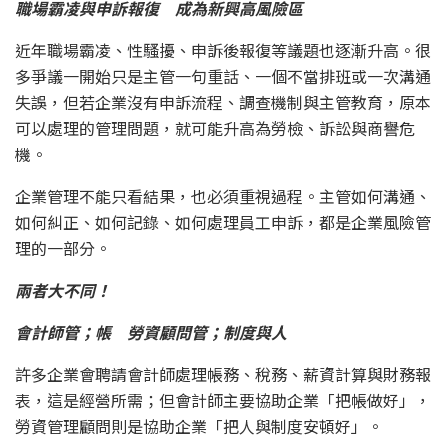
職場霸凌與申訴報復 成為新興高風險區
近年職場霸凌、性騷擾、申訴後報復等議題也逐漸升高。很
多爭議一開始只是主管一句重話、一個不當排班或一次溝通
失誤，但若企業沒有申訴流程、調查機制與主管教育，原本
可以處理的管理問題，就可能升高為勞檢、訴訟與商譽危
機。
企業管理不能只看結果，也必須重視過程。主管如何溝通、
如何糾正、如何記錄、如何處理員工申訴，都是企業風險管
理的一部分。
兩者大不同！
會計師管；帳 勞資顧問管；制度與人
許多企業會聘請會計師處理帳務、稅務、薪資計算與財務報
表，這是經營所需；但會計師主要協助企業「把帳做好」，
勞資管理顧問則是協助企業「把人與制度安頓好」。