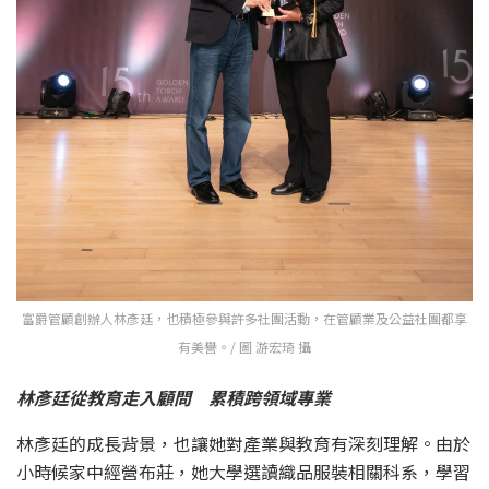
富爵管顧創辦人林彥廷，也積極參與許多社團活動，在管顧業及公益社團都享
有美譽。/ 圖 游宏琦 攝
林彥廷從教育走入顧問 累積跨領域專業
林彥廷的成長背景，也讓她對產業與教育有深刻理解。由於
小時候家中經營布莊，她大學選讀織品服裝相關科系，學習