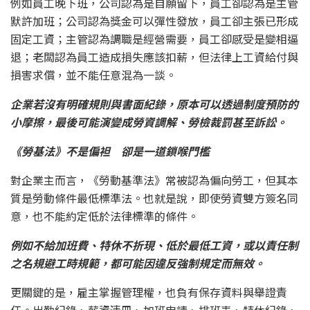
例如員工晚下班，公司認為是自願留下，員工卻認為是主管
默許加班；公司認為獎金可以彈性發放，員工卻主張已形成
固定工資；主管認為調職是經營需要，員工卻感受是變相逼
退；老闆認為員工造成損失應該扣薪，但法律上工資給付與
損害求償，並不能任意混為一談。
企業若沒有明確規則與書面紀錄，原本可以透過制度預防的
小摩擦，最後可能演變成勞資調解、勞檢裁罰甚至訴訟。
《勞基法》不是偏袒 卻是一道鎖喉門檻
對企業主而言，《勞動基準法》常被認為偏向勞工，但其本
質是勞動條件最低標準法。也就是說，即使勞資雙方簽名同
意，也不能約定低於法律標準的條件。
例如不給加班費、特休不折現、低於最低工資，或以責任制
之名規避工時規範，都可能因違反強制規定而無效。
更關鍵的是，雇主掌握管理權，也負有保存資料與舉證責
任。出勤紀錄、薪資清冊、加班申請、排班表、特休紀錄、