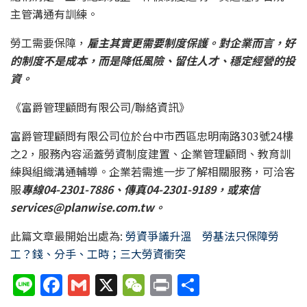
主管溝通有訓練。
勞工需要保障，
雇主其實更需要制度保護。對企業而言，好
的制度不是成本，而是降低風險、留住人才、穩定經營的投
資。
《富爵管理顧問有限公司/聯絡資訊》
富爵管理顧問有限公司位於台中市西區忠明南路303號24樓
之2，服務內容涵蓋勞資制度建置、企業管理顧問、教育訓
練與組織溝通輔導。企業若需進一步了解相關服務，可洽客
服
專線04-2301-7886、傳真04-2301-9189，或來信
services@planwise.com.tw。
此篇文章最開始出處為:
勞資爭議升溫 勞基法只保障勞
工？錢、分手、工時；三大勞資衝突
Li
F
G
X
W
P
分