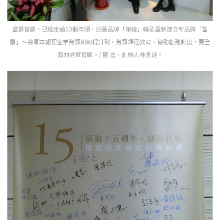
富爵管顧，已經走過23個年頭，由舊品牌「策繪」轉型重新建立新品牌「富
爵」～將原本處理企業勞資糾紛提升到，勞資課程教育、協助創建制度，更全
面的勞資管顧。/ 圖 左，創辦人林彥廷。