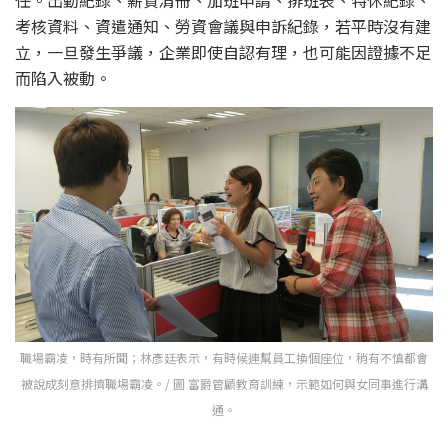
考核資料、資遣通知、勞資會議與申訴紀錄，若平時沒有建
立，一旦發生爭議，企業即使自認有理，也可能因證據不足
而陷入被動。
職場霸凌，時有所聞；林彥廷表示，有時候連幫員工換個座位，稍有不慎都會
被說成刻意排擠職場霸凌。/ 圖 富爵管顧教育訓練，示範如何與女同事進行溝
通。