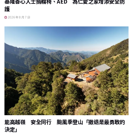
基隆善心人士捐輪椅、AED 為仁愛之家增添安全防
護
2026 年 8 月 7 日
能高越嶺 安全同行 颱風季登山「撤退是最勇敢的
決定」