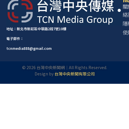
關
絡
隱
地址：新北市新莊區中華路2段7號10樓
使
電子郵件：
tcnmedia888@gmail.com
©
2026
台灣中央新聞網｜All Rights Reserved.
Design by
台灣中央新聞有限公司