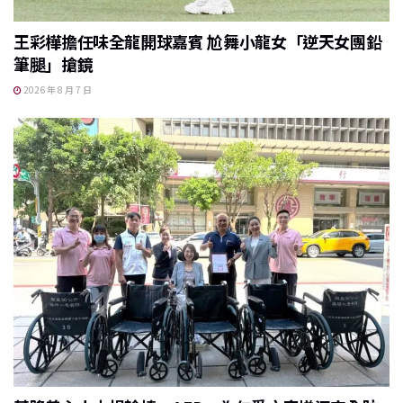
王彩樺擔任味全龍開球嘉賓 尬舞小龍女「逆天女團鉛
筆腿」搶鏡
2026 年 8 月 7 日