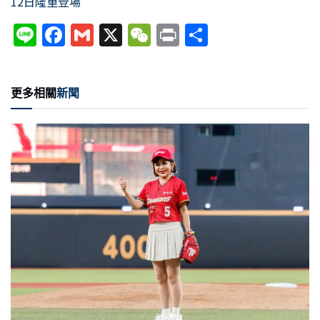
12日隆重登場
Li
F
G
X
W
P
分
n
a
m
e
ri
享
e
c
ai
C
nt
更多相關
新聞
e
l
h
b
at
o
o
k