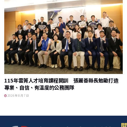
115年雲菁人才培育課程開訓 張麗善縣長勉勵打造
專業、自信、有溫度的公務團隊
2026 年 8 月 7 日
關