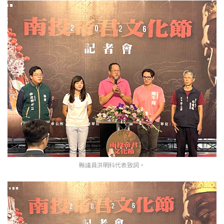
縣議員洪明科代表致詞。