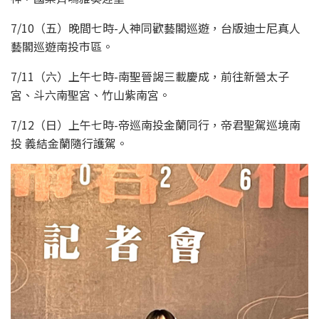
7/10（五）晚間七時-人神同歡藝閣巡遊，台版迪士尼真人
藝閣巡遊南投市區。
7/11（六）上午七時-南聖晉謁三載慶成，前往新營太子
宮、斗六南聖宮、竹山紫南宮。
7/12（日）上午七時-帝巡南投金蘭同行，帝君聖駕巡境南
投 義結金蘭隨行護駕。