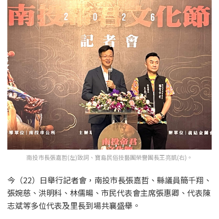
南投市長張嘉哲(左)致詞、寶島民俗技藝團榮譽團長王亮凱(右)。
今（22）日舉行記者會，南投市長張嘉哲、縣議員簡千翔、
張婉慈、洪明科、林儒暘、市民代表會主席張惠卿、代表陳
志斌等多位代表及里長到場共襄盛舉。