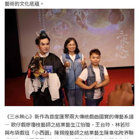
藝術的文化底蘊。
《三水映心》新作為首度匯聚兩大傳統戲曲國寶的傳藝系譜
— 歌仔戲廖瓊枝藝師之結業藝生江怡璇、王台玲、林若珍
與布袋戲班「小西園」陳錫煌藝師之結業藝生陳韋佑跨界聯