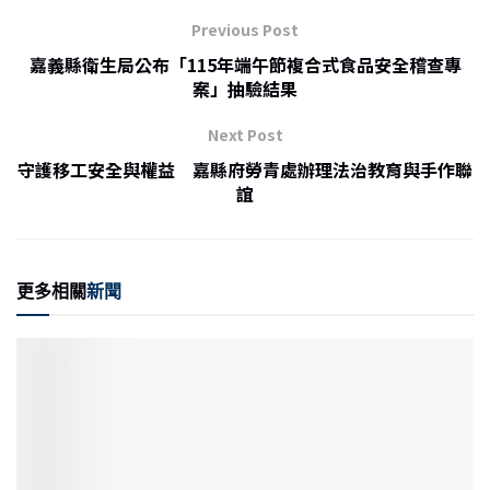
e
l
h
Previous Post
b
at
嘉義縣衛生局公布「115年端午節複合式食品安全稽查專
o
案」抽驗結果
o
Next Post
k
守護移工安全與權益 嘉縣府勞青處辦理法治教育與手作聯
誼
更多相關
新聞