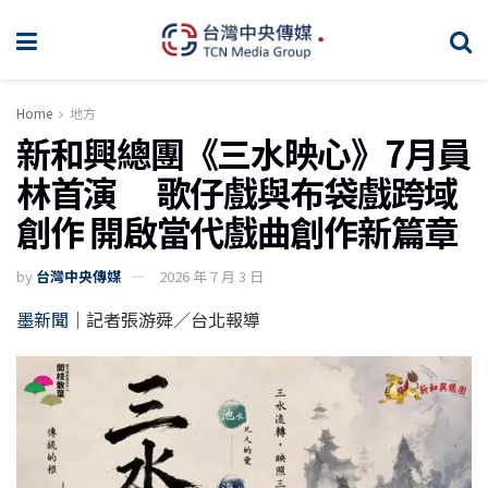
Home
地方
新和興總團《三水映心》7月員
林首演 歌仔戲與布袋戲跨域
創作 開啟當代戲曲創作新篇章
by
台灣中央傳媒
2026 年 7 月 3 日
墨新聞
｜記者張游舜／台北報導