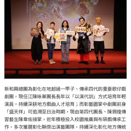
新和興總團為彰化在地超過一甲子、傳承四代的重要歌仔戲
劇團，現任江陳咏蓁團長長年以「以演代訓」方式培育年輕
演員，持續深耕地方戲曲人才培育；而彰藝園掌中劇團前身
「盛天祥」可追溯至日治時期，現由第四代團長、陳錫煌傳
習藝生陳韋佑接掌，近年積極投入校園推廣與布袋戲傳承工
作，多次獲選彰化縣傑出演藝團隊，持續深化彰化地方傳統