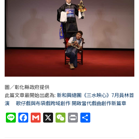
圖／彰化縣政府提供
此篇文章最開始出處為:
新和興總團《三水映心》7月員林首
演 歌仔戲與布袋戲跨域創作 開啟當代戲曲創作新篇章
Li
F
G
X
W
P
分
n
a
m
e
ri
享
e
c
ai
C
nt