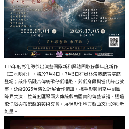
115年度彰化縣傑出演藝團隊新和興總團歌仔戲年度新作
《三水映心》，將於7月4日、7月5日在員林演藝廳表演廳
登場；該作品融合傳統歌仔戲唱腔、武戲身段與當代舞台敘
事，延續2025台灣設計展合作情誼，攜手彰藝園掌中劇團
跨界共演，並首度匯聚兩大傳統戲曲國寶的傳藝系譜，透過
歌仔戲與布袋戲的藝術交會，展現彰化地方戲曲文化的創新
能量。