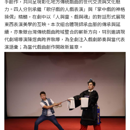
手創作，共同呈現彰化地方傳統戲曲的世代交流與文化魅
力。四人分別承繼「歌仔戲的人戲表演」與「掌中戲的神格
操偶」精髓，在劇中以「人與靈、戲與魂」的對話形式展現
東西表演美學的互映。本次組合體現師承血脈的傳承與延
續，亦象徵台灣傳統戲曲跨域整合的嶄新方向，特別邀請現
代劇場導演陳煜典跨界執導，為全劇注入戲劇節奏與當代表
演語彙；為當代戲曲創作開啟新篇章。