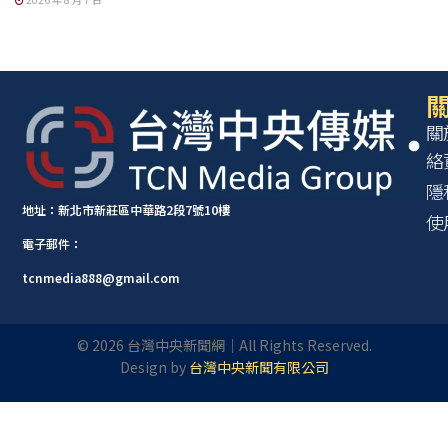
關
關
絡
隱
地址：新北市新莊區中華路2段7號10樓
使
電子郵件：
tcnmedia888@gmail.com
©
2026
台灣中央新聞網｜All Rights Reserved.
Design by
台灣中央新聞有限公司