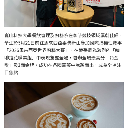
崑山科技大學餐飲管理及廚藝系在咖啡競技領域屢創佳績，
學生於5月21日前往馬來西亞柔佛新山參加國際指標性賽事
「2026馬來西亞世界廚藝大賽」，在競爭最為激烈的「咖
啡拉花職業組」中表現驚艷全場，包辦全場最高分「特金
獎」及3面金牌，成功在各國菁英中脫穎而出，成為全場注
目焦點。