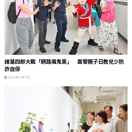
諸葛四郎大戰「網路魔鬼黨」 嘉警親子日教兒少防
詐自保
2026 年 8 月 9 日