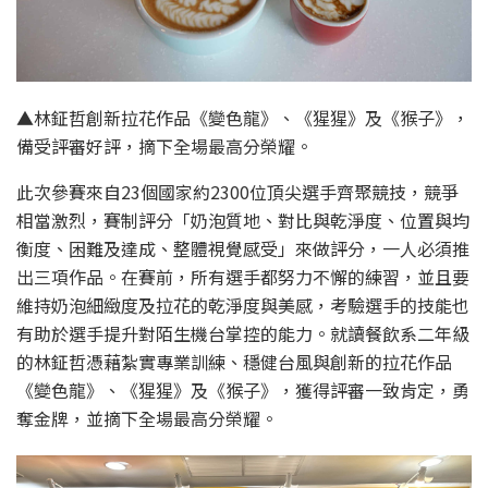
▲林鉦哲創新拉花作品《變色龍》、《猩猩》及《猴子》，
備受評審好評，摘下全場最高分榮耀。
此次參賽來自23個國家約2300位頂尖選手齊聚競技，競爭
相當激烈，賽制評分「奶泡質地、對比與乾淨度、位置與均
衡度、困難及達成、整體視覺感受」來做評分，一人必須推
出三項作品。在賽前，所有選手都努力不懈的練習，並且要
維持奶泡細緻度及拉花的乾淨度與美感，考驗選手的技能也
有助於選手提升對陌生機台掌控的能力。就讀餐飲系二年級
的林鉦哲憑藉紮實專業訓練、穩健台風與創新的拉花作品
《變色龍》、《猩猩》及《猴子》，獲得評審一致肯定，勇
奪金牌，並摘下全場最高分榮耀。