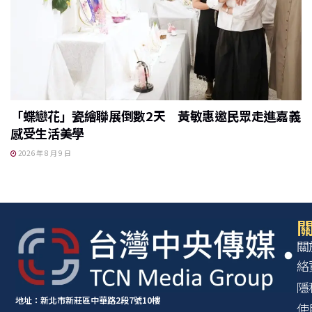
「蝶戀花」瓷繪聯展倒數2天 黃敏惠邀民眾走進嘉義
感受生活美學
2026 年 8 月 9 日
關
關
絡
隱
地址：新北市新莊區中華路2段7號10樓
使