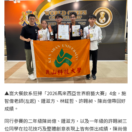
▲崑大餐飲系狂掃「2026馬來西亞世界廚藝大賽」4金，施
智偉老師(左起)、鍾滋方、林鉦哲、許翺昶、陳尚億帶回好
成績。
同行參賽的二年級陳尚億、鍾滋方，以及一年級的許翺昶三
位同學在拉花技巧及整體創意表現上皆有傑出成績，陳尚億