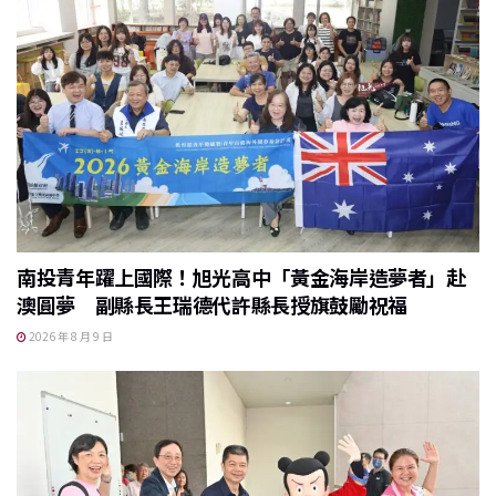
南投青年躍上國際！旭光高中「黃金海岸造夢者」赴
澳圓夢 副縣長王瑞德代許縣長授旗鼓勵祝福
2026 年 8 月 9 日