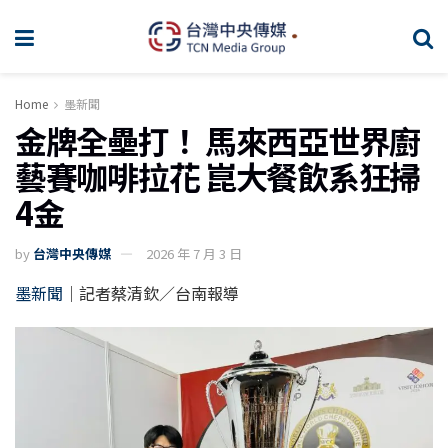
Home
墨新聞
金牌全壘打！ 馬來西亞世界廚
藝賽咖啡拉花 崑大餐飲系狂掃
4金
by
台灣中央傳媒
2026 年 7 月 3 日
墨新聞
｜記者蔡清欽／台南報導