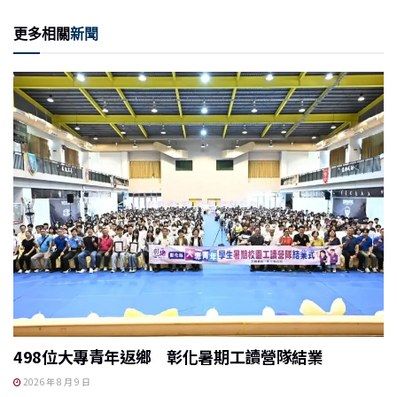
e
c
ai
C
nt
更多相關
新聞
e
l
h
b
at
o
o
k
498位大專青年返鄉 彰化暑期工讀營隊結業
2026 年 8 月 9 日