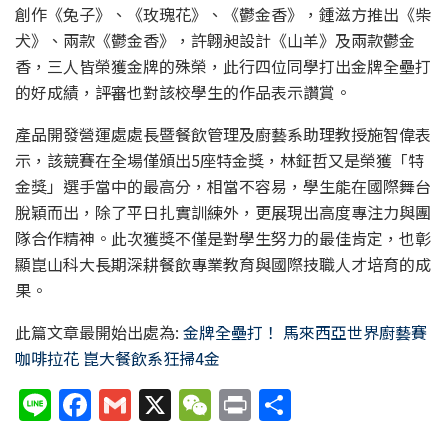
創作《兔子》、《玫瑰花》、《鬱金香》，鍾滋方推出《柴
犬》、兩款《鬱金香》，許翺昶設計《山羊》及兩款鬱金
香，三人皆榮獲金牌的殊榮，此行四位同學打出金牌全壘打
的好成績，評審也對該校學生的作品表示讚賞。
產品開發營運處處長暨餐飲管理及廚藝系助理教授施智偉表
示，該競賽在全場僅頒出5座特金獎，林鉦哲又是榮獲「特
金獎」選手當中的最高分，相當不容易，學生能在國際舞台
脫穎而出，除了平日扎實訓練外，更展現出高度專注力與團
隊合作精神。此次獲獎不僅是對學生努力的最佳肯定，也彰
顯崑山科大長期深耕餐飲專業教育與國際技職人才培育的成
果。
此篇文章最開始出處為:
金牌全壘打！ 馬來西亞世界廚藝賽
咖啡拉花 崑大餐飲系狂掃4金
Li
F
G
X
W
P
分
n
a
m
e
ri
享