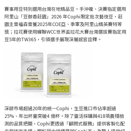
賽事用豆特別選用台灣在地精品豆。手沖複、決賽指定選用
阿里山「豆御香莊園」2026 年Cophi限定批次藝伎豆，莊
園主曾福森曾獲2025年COE亞、季軍及阿里山精英賽特等
獎；拉花賽使用蟬聯WCC世界盃拉花大賽台灣選拔賽指定用
豆5年的TW365，引領選手展現深層感官詮釋。
深耕市場超過20年的統一Cophi，生豆進口市佔率超過
25%、年出杯量突破4 億杯。除了靈活採購與418項農殘檢
測的品質把關，Cophi更透過「顧問式服務」提供客製化配
方與技術支援。期盼藉由持續舉辦Cophi盃，為職人提供切