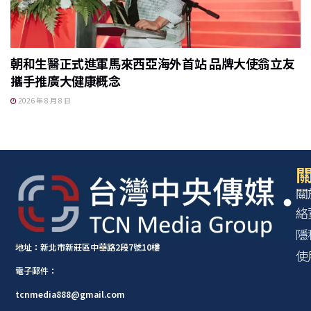
朝和生醫正式進軍馬來西亞海外首站 品牌大使翁立友
攜手推廣大健康概念
2026 年 8 月 8 日
關
關
絡
隱
地址：新北市新莊區中華路2段7號10樓
使
電子郵件：
tcnmedia888@gmail.com