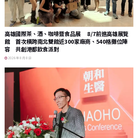
高雄國際茶、酒、咖啡暨食品展 8/7前進高雄展覽
館 首次橫跨南北雙館近300家廠商、540格攤位陣
容 共創港都飲食派對
2026 年 8 月 8 日