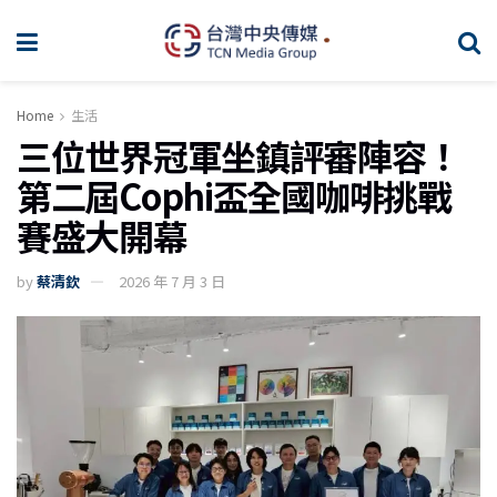
Home
生活
三位世界冠軍坐鎮評審陣容！
第二屆Cophi盃全國咖啡挑戰
賽盛大開幕
by
蔡清欽
2026 年 7 月 3 日