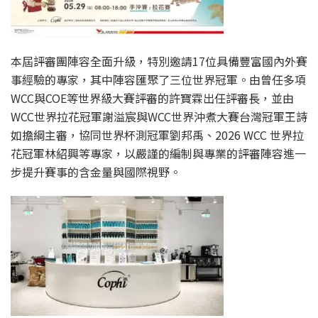
本屆評審團陣容全面升級，特別邀請17位具備豐富國內外賽
事經驗的專家，其中陣容匯聚了三位世界冠軍。由曾任多項
WCC與COE等世界級大賽評審的許寶霖出任評審長，並由
WCC世界拉花冠軍謝溢宸與WCC世界沖煮大賽台灣冠軍王詩
如擔綱主審，協同世界杯測冠軍劉邦禹、2026 WCC 世界拉
花冠軍林紹興等專家，以嚴謹的編制與專業的評審陣容進一
步提升賽事的含金量與國際視野。