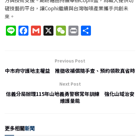
磋技藝的平台，讓Cophi繼續與台灣咖啡產業攜手共創未
來。
Li
F
G
X
W
P
分
n
a
m
e
ri
享
e
c
ai
C
nt
e
l
h
Previous Post
b
at
中市府守護地主權益 推徵收補償隨手查、預約領款真省時
o
Next Post
o
信義分局辦理115年山地義勇警察常年訓練 強化山域治安
k
維護量能
更多相關
新聞