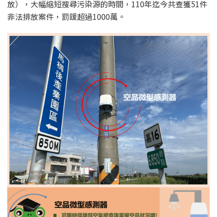
放），大幅縮短搜尋污染源的時間，110年迄今共查獲51件
非法排放案件，罰鍰超過1000萬。