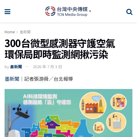
Home
墨新聞
300台微型感測器守護空氣
環保局即時監測網揪污染
by
墨新聞
2026 年 7 月 3 日
墨新聞
｜記者張游舜／台北報導