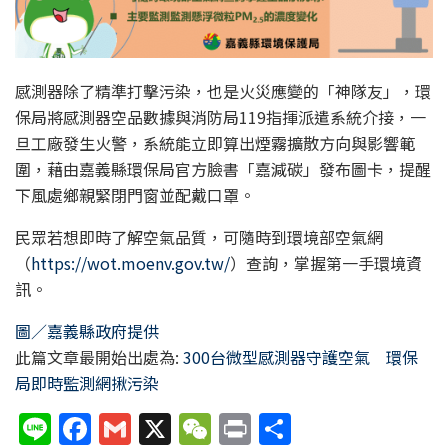
感測器除了精準打擊污染，也是火災應變的「神隊友」，環
保局將感測器空品數據與消防局119指揮派遣系統介接，一
旦工廠發生火警，系統能立即算出煙霧擴散方向與影響範
圍，藉由嘉義縣環保局官方臉書「嘉減碳」發布圖卡，提醒
下風處鄉親緊閉門窗並配戴口罩。
民眾若想即時了解空氣品質，可隨時到環境部空氣網
（
https://wot.moenv.gov.tw/
）查詢，掌握第一手環境資
訊。
圖／嘉義縣政府提供
此篇文章最開始出處為:
300台微型感測器守護空氣 環保
局即時監測網揪污染
Li
F
G
X
W
P
分