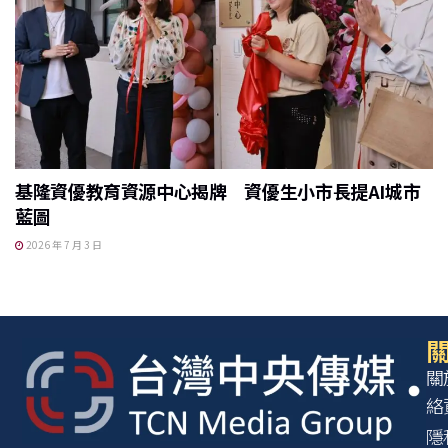
基隆資優教育資源中心揭牌 資優生小市長提AI城市
藍圖
2026 年 7 月 3 日
關
關
絡
隱