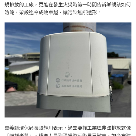
規排放的工廠，更能在發生火災時第一時間告訴鄉親該如何
防範，架設迄今成效卓越，讓污染無所遁形。
嘉義縣環保局長張輝川表示，過去要抓工業區非法排放就像
「貓抓老鼠」，稽查人員到現場時污染早已散去，如今布建