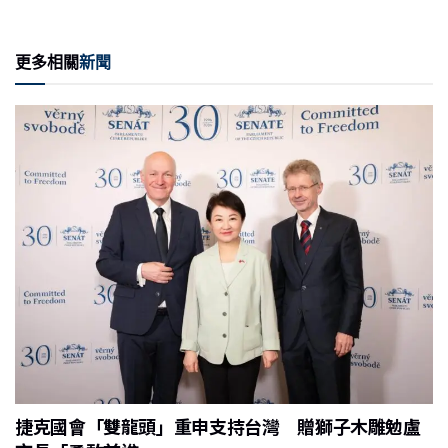
n
a
m
e
ri
享
e
c
ai
C
nt
更多相關
新聞
e
l
h
b
at
o
o
k
捷克國會「雙龍頭」重申支持台灣 贈獅子木雕勉盧