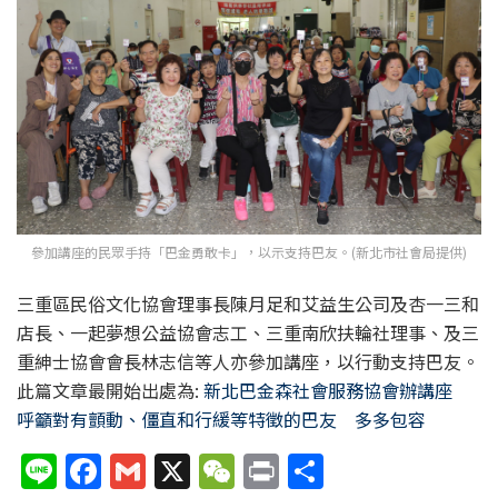
參加講座的民眾手持「巴金勇敢卡」，以示支持巴友。(新北市社會局提供)
三重區民俗文化協會理事長陳月足和艾益生公司及杏一三和
店長、一起夢想公益協會志工、三重南欣扶輪社理事、及三
重紳士協會會長林志信等人亦參加講座，以行動支持巴友。
此篇文章最開始出處為:
新北巴金森社會服務協會辦講座
呼籲對有顫動、僵直和行緩等特徵的巴友 多多包容
Li
F
G
X
W
P
分