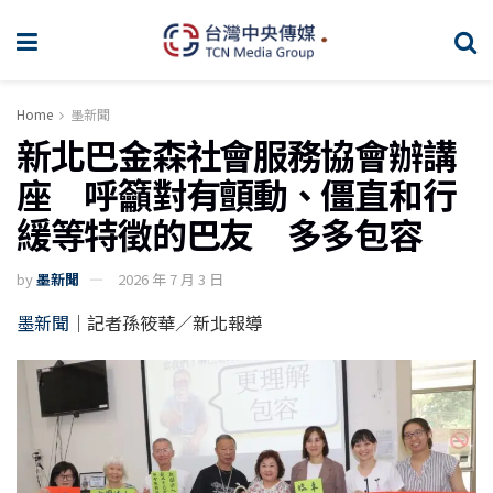
Home
墨新聞
新北巴金森社會服務協會辦講
座 呼籲對有顫動、僵直和行
緩等特徵的巴友 多多包容
by
墨新聞
2026 年 7 月 3 日
墨新聞
｜記者孫筱華／新北報導