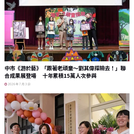
中市《游於藝》「跟著老頑童～劉其偉探險去！」聯
合成果展登場 十年累積15萬人次參與
2026 年 7 月 3 日