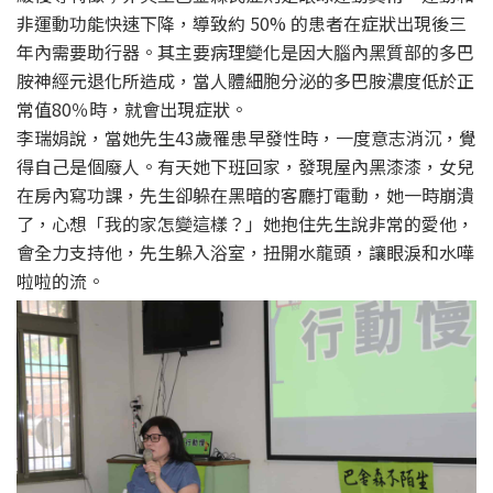
非運動功能快速下降，導致約 50% 的患者在症狀出現後三
年內需要助行器。其主要病理變化是因大腦內黑質部的多巴
胺神經元退化所造成，當人體細胞分泌的多巴胺濃度低於正
常值80％時，就會出現症狀。
李瑞娟說，當她先生43歲罹患早發性時，一度意志消沉，覺
得自己是個廢人。有天她下班回家，發現屋內黑漆漆，女兒
在房內寫功課，先生卻躲在黑暗的客廳打電動，她一時崩潰
了，心想「我的家怎變這樣？」她抱住先生說非常的愛他，
會全力支持他，先生躲入浴室，扭開水龍頭，讓眼淚和水嘩
啦啦的流。