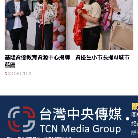
基隆資優教育資源中心揭牌 資優生小市長提AI城市
藍圖
2026 年 7 月 3 日
關
關
絡
隱