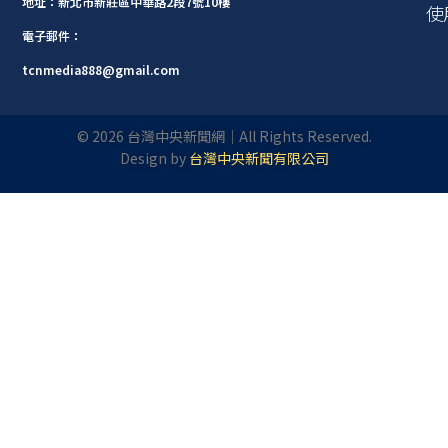
地址：新北市新莊區中華路2段7號10樓
使
電子郵件：
tcnmedia888@gmail.com
©
2026
台灣中央新聞網｜All Rights Reserved.
Design by
台灣中央新聞有限公司