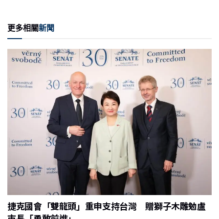
n
a
m
e
ri
享
e
c
ai
C
nt
更多相關
新聞
e
l
h
b
at
o
o
k
捷克國會「雙龍頭」重申支持台灣 贈獅子木雕勉盧
市長「勇敢前進」