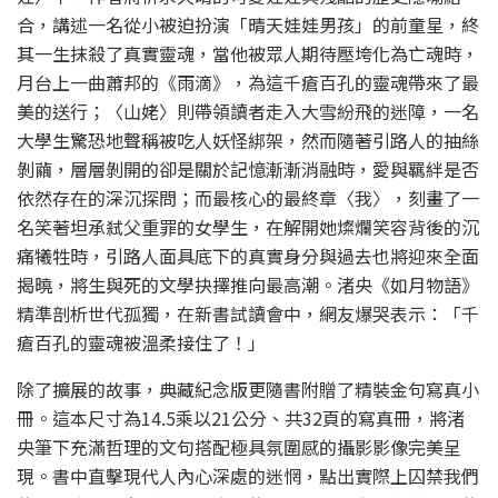
合，講述一名從小被迫扮演「晴天娃娃男孩」的前童星，終
其一生抹殺了真實靈魂，當他被眾人期待壓垮化為亡魂時，
月台上一曲蕭邦的《雨滴》，為這千瘡百孔的靈魂帶來了最
美的送行；〈山姥〉則帶領讀者走入大雪紛飛的迷障，一名
大學生驚恐地聲稱被吃人妖怪綁架，然而隨著引路人的抽絲
剝繭，層層剝開的卻是關於記憶漸漸消融時，愛與羈絆是否
依然存在的深沉探問；而最核心的最終章〈我〉，刻畫了一
名笑著坦承弒父重罪的女學生，在解開她燦爛笑容背後的沉
痛犧牲時，引路人面具底下的真實身分與過去也將迎來全面
揭曉，將生與死的文學抉擇推向最高潮。渚央《如月物語》
精準剖析世代孤獨，在新書試讀會中，網友爆哭表示：「千
瘡百孔的靈魂被溫柔接住了！」
除了擴展的故事，典藏紀念版更隨書附贈了精裝金句寫真小
冊。這本尺寸為14.5乘以21公分、共32頁的寫真冊，將渚
央筆下充滿哲理的文句搭配極具氛圍感的攝影影像完美呈
現。書中直擊現代人內心深處的迷惘，點出實際上囚禁我們