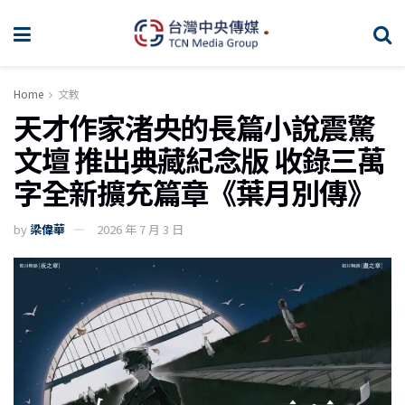
Home
文教
天才作家渚央的長篇小說震驚
文壇 推出典藏紀念版 收錄三萬
字全新擴充篇章《葉月別傳》
by
梁偉華
2026 年 7 月 3 日