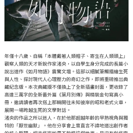
年僅十八歲、自稱「本體戴著人類帽子、寄生在人類頭上」
觀察人類的天才新銳作家渚央，以自學生身分完成的長篇小
說出道作《如月物語》震驚文壇。這部以細膩筆觸描繪生死
與人性、探討現代人心理壓力的奇幻之作，即將重磅推出典
藏紀念版。本次典藏版不僅換上了全新插畫封面，更收錄了
高達三萬字的全新番外篇《葉月別傳》與精裝金句寫真小
冊，邀請讀者再次搭上那輛開往未知彼岸的昭和老式火車，
展開一場跨越生死的文學對話。
渚央的作品之所以迷人，在於他那超越年齡的早熟視角與獨
特的「厭世幽默」。他在分享會上曾直言不諱地道出創作者