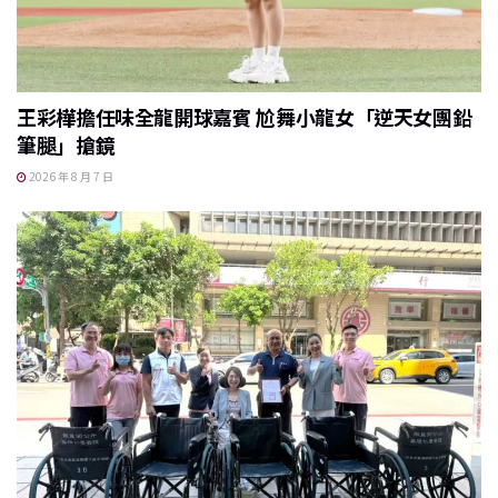
王彩樺擔任味全龍開球嘉賓 尬舞小龍女「逆天女團鉛
筆腿」搶鏡
2026 年 8 月 7 日