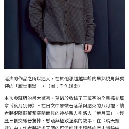
渚央的作品之所以迷人，在於他那超越年齡的早熟視角與獨
特的「厭世幽默」。（圖：千魚娛樂）
本次典藏版的最大驚喜，莫過於收錄了三萬字的全新擴充篇
章《葉月別傳》。在日文中象徵著落葉與結束的八月裡，讀
者將跟隨戴著紫羅蘭面具的神祕新人引路人「葉月堇」，經
歷三個交織著驚悚、懸疑與極致溫柔的故事。在〈晴天娃
娃〉中，作者將祈求天晴的可愛娃娃與殘酷的歷史隱喻結