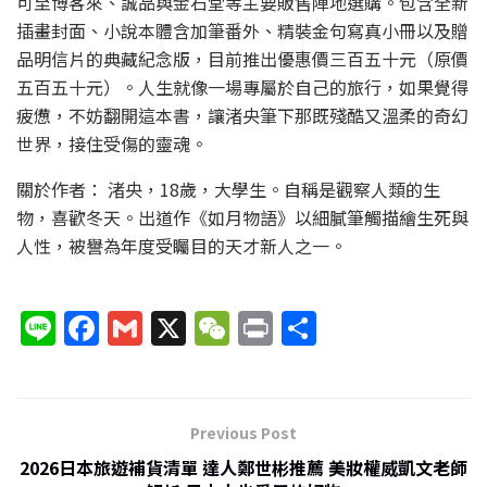
可至博客來、誠品與金石堂等主要販售陣地選購。包含全新
插畫封面、小說本體含加筆番外、精裝金句寫真小冊以及贈
品明信片的典藏紀念版，目前推出優惠價三百五十元（原價
五百五十元）。人生就像一場專屬於自己的旅行，如果覺得
疲憊，不妨翻開這本書，讓渚央筆下那既殘酷又溫柔的奇幻
世界，接住受傷的靈魂。
關於作者： 渚央，18歲，大學生。自稱是觀察人類的生
物，喜歡冬天。出道作《如月物語》以細膩筆觸描繪生死與
人性，被譽為年度受矚目的天才新人之一。
Li
F
G
X
W
P
分
n
a
m
e
ri
享
e
c
ai
C
nt
e
l
h
Previous Post
b
at
2026日本旅遊補貨清單 達人鄭世彬推薦 美妝權威凱文老師