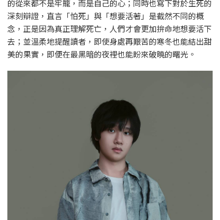
的從來都不是牢籠，而是自己的心；同時也寫下對於生死的
深刻辯證，直言「怕死」與「想要活著」是截然不同的概
念，正是因為真正理解死亡，人們才會更加拚命地想要活下
去；並溫柔地提醒讀者，即使身處再艱苦的寒冬也能結出甜
美的果實，即便在最黑暗的夜裡也能盼來破曉的曙光。