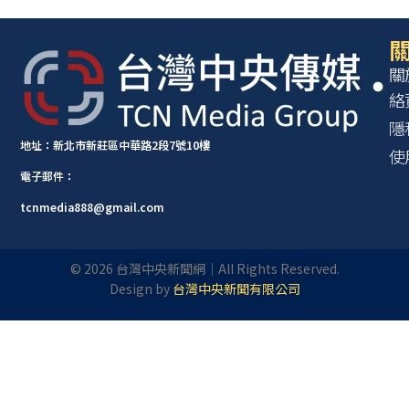
關
關
絡
隱
地址：新北市新莊區中華路2段7號10樓
使
電子郵件：
tcnmedia888@gmail.com
©
2026
台灣中央新聞網｜All Rights Reserved.
Design by
台灣中央新聞有限公司