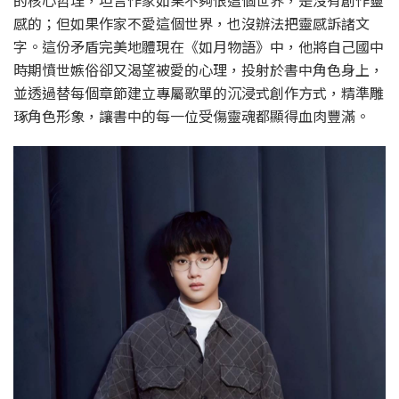
的核心哲理，坦言作家如果不夠恨這個世界，是沒有創作靈
感的；但如果作家不愛這個世界，也沒辦法把靈感訴諸文
字。這份矛盾完美地體現在《如月物語》中，他將自己國中
時期憤世嫉俗卻又渴望被愛的心理，投射於書中角色身上，
並透過替每個章節建立專屬歌單的沉浸式創作方式，精準雕
琢角色形象，讓書中的每一位受傷靈魂都顯得血肉豐滿。