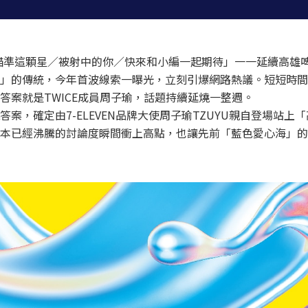
ay／只瞄準這顆星／被射中的你／快來和小編一起期待」一一延續高
」的傳統，今年首波線索一曝光，立刻引爆網路熱議。短短時間
答案就是TWICE成員周子瑜，話題持續延燒一整週。
案，確定由7-ELEVEN品牌大使周子瑜TZUYU親自登場站上
本已經沸騰的討論度瞬間衝上高點，也讓先前「藍色愛心海」的