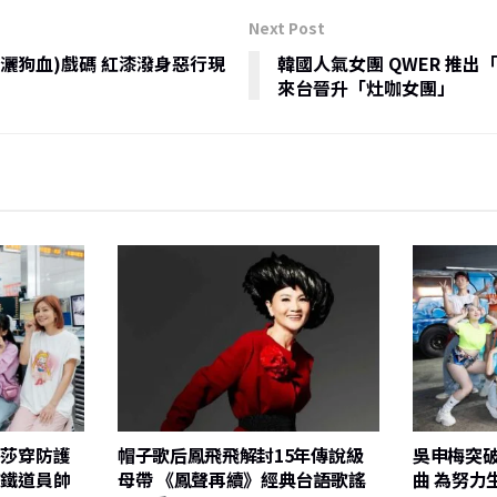
h
Next Post
at
灑狗血)戲碼 紅漆潑身惡行現
韓國人氣女團 QWER 推
來台晉升「灶咖女團」
莎莎穿防護
帽子歌后鳳飛飛解封15年傳說級
吳申梅突破
志鐵道員帥
母帶 《鳳聲再續》經典台語歌謠
曲 為努力