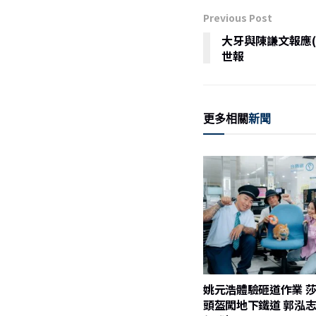
e
l
Previous Post
b
大牙與陳謙文報應(
o
世報
o
k
更多相關
新聞
姚元浩體驗砸道作業 
頭盔闖地下鐵道 郭泓