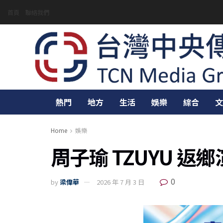
首頁
聯絡我們
熱門
地方
生活
娛樂
綜合
文
Home
娛樂
周子瑜 TZUYU 
0
by
梁偉華
2026 年 7 月 3 日