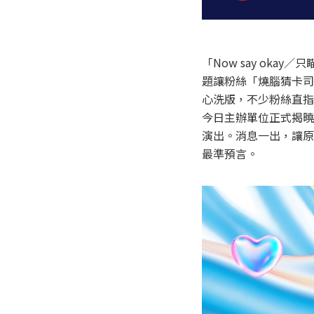
「Now say ok
題讓粉絲「燒腦猜卡司
心洗版，不少粉絲直指
今日主辦單位正式揭曉答
演出。消息一出，讓原
最準預言。