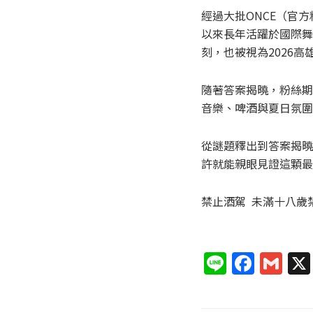
經過大批ONCE（官
以來長年活躍於國際舞
刻，也被視為2026
隨著答案揭曉，粉絲期
音樂、啤酒與夏日氛圍
從謎題釋出到答案揭曉
許就能親眼見證這顆最
禁止酒駕 未滿十八歲
Li
F
G
n
a
m
e
c
ai