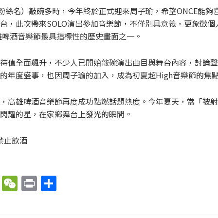
方粉絲名）敲碗多時，今年終於正式迎來周子瑜，希望ONCE能夠
台，此次帶來SOLO演出參加音樂節，不僅別具意義，更象徵個
高雄啤酒音樂節最具指標性的歷史畫面之一。
待值全面飆升，不少人已開始敲碗演出曲目與舞台內容，討論聲
的年度盛事，也因周子瑜的加入，成為初夏超High音樂節的焦
，高雄啤酒音樂節再度成功點燃話題熱度。今年夏天，當「被射
閃耀的星，在家鄉舞台上發光的瞬間。
禁止飲酒
X
W
P
分
e
ri
享
C
nt