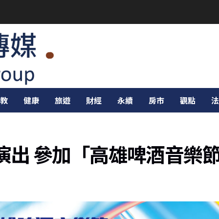
教
健康
旅遊
財經
永續
房市
觀點
法
返鄉演出 參加「高雄啤酒音樂