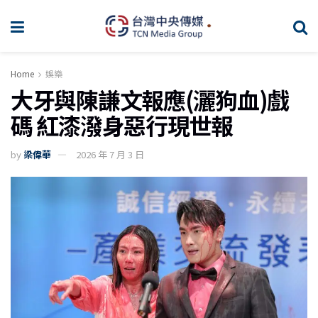
Home
娛樂
大牙與陳謙文報應(灑狗血)戲
碼 紅漆潑身惡行現世報
by
梁偉華
2026 年 7 月 3 日