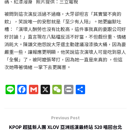
碼、紅漆潑身 照片提供：三立電視
被問到這次演反派過不過癮，大牙卻坦言「其實蠻不爽的
欸」，笑說唯一的安慰就是「至少有人陪」。她更幽默吐
槽：「演壞人酬勞也沒有比較高，這件事我真的要跟公司好
好討論！」直言現在八點檔反派不好當，不但戲份重、情緒
消耗大。陳謙文抱怨說大牙還主動建議潑漆換大桶，因為要
嚴重一些，讓報應更明顯，他笑說這次演壞人可是吃到惡人
「全餐」了，被阿嬤張琴打，因為她一直是來真的 ，但這
次她帶著情緒 一掌下去更厲害。
Li
F
G
X
W
P
分
n
a
m
e
ri
享
e
c
ai
C
nt
e
l
h
Previous Post
b
at
KPOP 超猛新人團 XLOV 亞洲巡演最終站 520 唱回台北