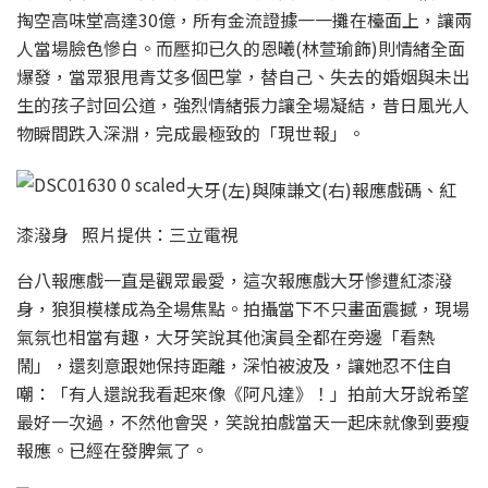
掏空高味堂高達30億，所有金流證據一一攤在檯面上，讓兩
人當場臉色慘白。而壓抑已久的恩曦(林萱瑜飾)則情緒全面
爆發，當眾狠甩青艾多個巴掌，替自己、失去的婚姻與未出
生的孩子討回公道，強烈情緒張力讓全場凝結，昔日風光人
物瞬間跌入深淵，完成最極致的「現世報」。
大牙(左)與陳謙文(右)報應戲碼、紅
漆潑身 照片提供：三立電視
台八報應戲一直是觀眾最愛，這次報應戲大牙慘遭紅漆潑
身，狼狽模樣成為全場焦點。拍攝當下不只畫面震撼，現場
氣氛也相當有趣，大牙笑說其他演員全都在旁邊「看熱
鬧」，還刻意跟她保持距離，深怕被波及，讓她忍不住自
嘲：「有人還說我看起來像《阿凡達》！」拍前大牙說希望
最好一次過，不然他會哭，笑說拍戲當天一起床就像到要瘦
報應。已經在發脾氣了。