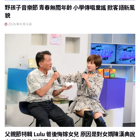
野孩子音樂節 青春無關年齡 小學傳唱童謠 掀客語新風
貌
2026 年 8 月 6 日
父親節特輯 Lulu 爸後悔嫁女兒 原因是對女婿陳漢典說