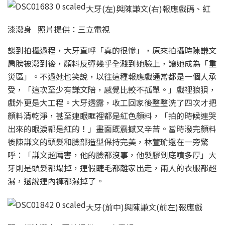
大牙(左)與陳謙文(右)報應戲碼、紅
漆潑身 照片提供：三立電視
談到拍攝過程，大牙直呼「真的很慘」，原來拍攝時陳謙文
肩膀被潑到後，顏料反彈幾乎全濺到她臉上，讓她成為「重
災區」。不過她也笑說，以往這種報應戲通常都是一個人承
受，「這次至少有謙文陪，感覺比較不孤單。」戲裡狼狽，
戲外更是大工程。大牙透露，收工回家後整整洗了四次才把
顏料清乾淨，甚至連眼眶裡都是紅色顏料，「拍的時候連哭
出來的眼淚都是紅的！」畫面既震撼又辛苦。當時潑完顏料
後陳謙文的頭髮和臉部造型保持完美，林萱瑜還在一旁驚
呼：「謙文超厲害，他的臉都沒事，他髮膠到底噴多厚」大
牙則是頭髮都塌掉，連假睫毛都離家出走，兩人的衣服都超
濕，還說連內褲都濕掉了。
大牙(前中)與陳謙文(前左)報應戲