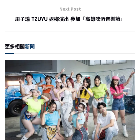
o
Next Post
o
周子瑜 TZUYU 返鄉演出 參加「高雄啤酒音樂節」
k
更多相關
新聞