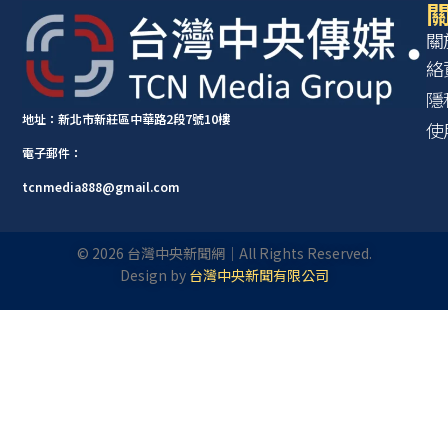
關
關
絡
隱
地址：新北市新莊區中華路2段7號10樓
使
電子郵件：
tcnmedia888@gmail.com
©
2026
台灣中央新聞網｜All Rights Reserved.
Design by
台灣中央新聞有限公司