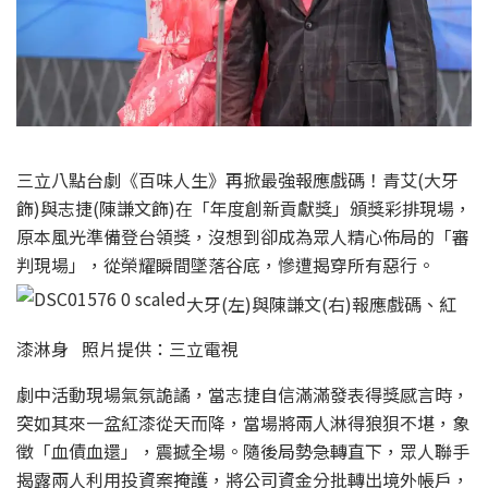
三立八點台劇《百味人生》再掀最強報應戲碼！青艾(大牙
飾)與志捷(陳謙文飾)在「年度創新貢獻獎」頒獎彩排現場，
原本風光準備登台領獎，沒想到卻成為眾人精心佈局的「審
判現場」，從榮耀瞬間墜落谷底，慘遭揭穿所有惡行。
大牙(左)與陳謙文(右)報應戲碼、紅
漆淋身 照片提供：三立電視
劇中活動現場氣氛詭譎，當志捷自信滿滿發表得獎感言時，
突如其來一盆紅漆從天而降，當場將兩人淋得狼狽不堪，象
徵「血債血還」，震撼全場。隨後局勢急轉直下，眾人聯手
揭露兩人利用投資案掩護，將公司資金分批轉出境外帳戶，