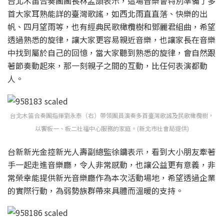
台北木笛合奏團團長林孟頡表示，這場音樂會特別準備了多
首大家耳熟能詳的臺灣歌謠，如西北雨直直落、快樂的出
帆、四月望雨等，也有經典民歌橄欖樹和鄧麗君組曲，希望
透過熟悉的旋律，讓大家更容易親近音樂，也讓家長在音樂
中找到屬於自己的回憶，當大家聽到熟悉的旋律，會自然跟
著節奏動起來，那一刻親子之間的互動，比任何表演都動
人。
台北木笛合奏團指揮劉永泰（右）帶領團員演奏多首臺灣歌謠及民歌橄欖樹，
以饗板一、板二社福中心服務的家庭。(新北市社會局提供)
台新新光金控新光人壽副總監徐鏞表示，看到大小朋友牽著
手一起走進音樂廳，令人非常感動，也讓公益更有意義，非
常榮幸能提供新光音樂廳作為本次活動場地，希望透過企業
的實際行動，為弱勢族群帶來具體而溫暖的支持。