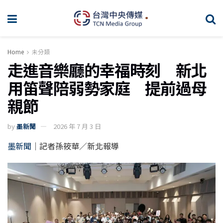
Home
未分類
走進音樂廳的幸福時刻 新北
用笛聲陪弱勢家庭 提前過母
親節
by
墨新聞
2026 年 7 月 3 日
墨新聞
｜記者孫筱華／新北報導