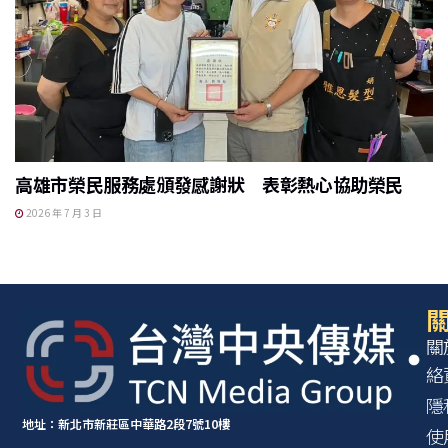
高雄市榮民服務處頒發感謝狀 表彰熱心協助榮民
2026 年 7 月 3 日
關
關
絡
隱
地址：新北市新莊區中華路2段7號10樓
使