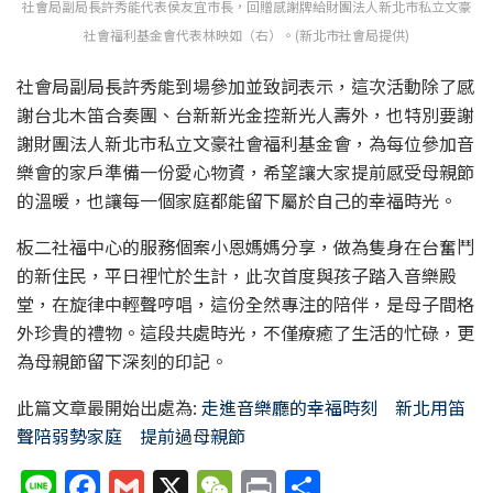
社會局副局長許秀能代表侯友宜市長，回贈感謝牌給財團法人新北市私立文豪
社會福利基金會代表林映如（右）。(新北市社會局提供)
社會局副局長許秀能到場參加並致詞表示，這次活動除了感
謝台北木笛合奏團、台新新光金控新光人壽外，也特別要謝
謝財團法人新北市私立文豪社會福利基金會，為每位參加音
樂會的家戶準備一份愛心物資，希望讓大家提前感受母親節
的溫暖，也讓每一個家庭都能留下屬於自己的幸福時光。
板二社福中心的服務個案小恩媽媽分享，做為隻身在台奮鬥
的新住民，平日裡忙於生計，此次首度與孩子踏入音樂殿
堂，在旋律中輕聲哼唱，這份全然專注的陪伴，是母子間格
外珍貴的禮物。這段共處時光，不僅療癒了生活的忙碌，更
為母親節留下深刻的印記。
此篇文章最開始出處為:
走進音樂廳的幸福時刻 新北用笛
聲陪弱勢家庭 提前過母親節
Li
F
G
X
W
P
分