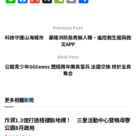
n
a
m
e
ri
享
e
c
ai
C
nt
e
l
h
Previous Post
b
at
科技守護山海城市 基隆消防局秀無人機、遙控救生圈與救
o
災APP
o
Next Post
k
公館青少年GGteens 歷經兩年團員當兵 出國交換 終於全員
集合
更多相關
新聞
斥資1.3億打造梧棲新地標！ 三里活動中心暨鴨母寮
公園8月啟用