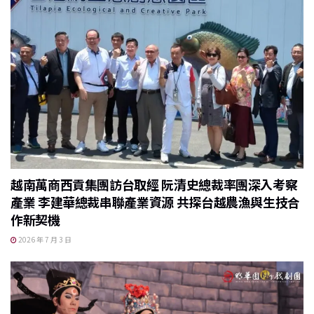
越南萬商西貢集團訪台取經 阮清史總裁率團深入考察
產業 李建華總裁串聯產業資源 共探台越農漁與生技合
作新契機
2026 年 7 月 3 日