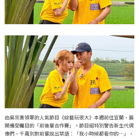
由吳宗憲領軍的人氣節目《綜藝玩很大》本週前往宜蘭，展
開備受矚目的「前後輩合作賽」。節目組特別警告新生代偶
像們，千萬別對前輩說出禁語：「我小時候都看你的…」，