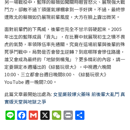
另一場戰役中，藍隊的賴薇如闖關時眼冒怒火、展現強大戰
鬥力，卻敵不過丫頭運氣爆棚拿到一手好牌。不過，最終慘
遭敗北的賴薇如仍展現前輩風度，大方在臉上露出微笑。
面對前輩們的下馬威，後輩也完全不甘示弱硬起來。2005
年出生的藍隊成員「貢丸」，在比賽中就展現初生之犢不畏
虎的氣勢，率領隊伍率先通關。究竟在這場前輩與後輩的殊
死爭鬥戰中，局勢是否會發生逆轉？到底哪隊會慘住路邊，
誰又會成為最終的「地獄倒楣鬼」？更多精彩的內容，請一
定要鎖定本週播出的《綜藝玩很大》，中視週六晚間
10:00、三立都會台週日晚間8:00、《綜藝玩很大》
YouTube 週一晚間7:00。
此篇文章最開始出處為:
女星廝殺爆火藥味 前後輩大亂鬥 真
實版天堂與地獄之爭
Li
F
G
X
W
P
分
n
a
m
e
ri
享