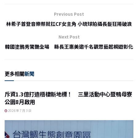
e
c
ai
C
nt
e
l
h
Previous Post
b
at
林希子首登音樂祭就扛CF女主角 小琉球拍攝長髮狂捲破浪
o
Next Post
o
韓國塗鴉秀驚艷全場 縣長王惠美邀千名觀眾藝起桐遊彰化
k
更多相關
新聞
斥資1.3億打造梧棲新地標！ 三里活動中心暨鴨母寮
公園8月啟用
2026 年 7 月 3 日