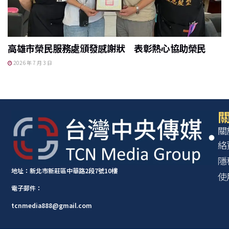
高雄市榮民服務處頒發感謝狀 表彰熱心協助榮民
2026 年 7 月 3 日
關
關
絡
隱
地址：新北市新莊區中華路2段7號10樓
使
電子郵件：
tcnmedia888@gmail.com