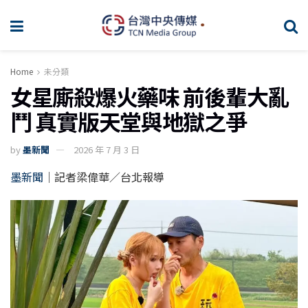
Home
未分類
女星廝殺爆火藥味 前後輩大亂
鬥 真實版天堂與地獄之爭
by
墨新聞
2026 年 7 月 3 日
墨新聞
｜記者梁偉華／台北報導