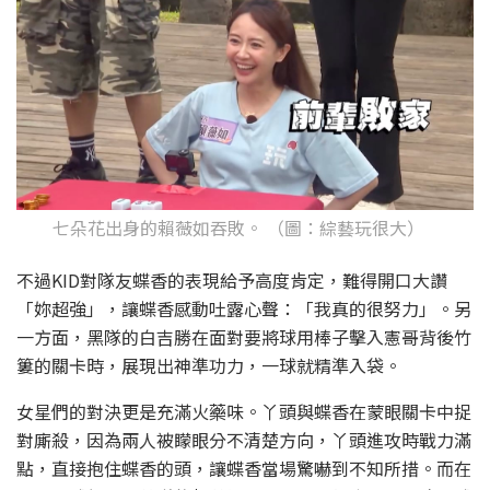
七朵花出身的賴薇如吞敗。 （圖：綜藝玩很大）
不過KID對隊友蝶香的表現給予高度肯定，難得開口大讚
「妳超強」，讓蝶香感動吐露心聲：「我真的很努力」。另
一方面，黑隊的白吉勝在面對要將球用棒子擊入憲哥背後竹
簍的關卡時，展現出神準功力，一球就精準入袋。
女星們的對決更是充滿火藥味。丫頭與蝶香在蒙眼關卡中捉
對廝殺，因為兩人被矇眼分不清楚方向，丫頭進攻時戰力滿
點，直接抱住蝶香的頭，讓蝶香當場驚嚇到不知所措。而在