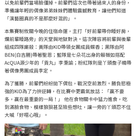
以免前輩們當場臉僵掉。前輩們這次也帶著過來人的身份，
準備讓年輕的偶像弟弟妹妹們體驗震撼教育，讓他們知道
「演藝圈真的不是那麼好混的」。
本集賽制攸關今晚的住宿命運，主打「好前輩帶你睡好房，
爛前輩睡路旁」的天堂與地獄對決。這次陣容將前輩與後輩
組成四隊廝殺：黃隊由KID帶領女團成員蝶香；黑隊由阿
BEN(白吉勝)帶著聖恩；藍隊是七朵花出身的賴薇如搭配
AcQUA源少年的「貢丸」李秉諭；粉紅隊則是丫頭詹子晴帶
著偶像男團成員李定。
為了獲勝，前輩們紛紛拋下偶包，戰況空前激烈。勝負慾極
強的KID為了力拚逆轉，在比賽中更霸氣放話：「贏不要
多，贏在最重要的一局！」 他在食物關卡中猛力進食，吃
到滿臉食物、模樣狼狽甚至險些想吐，讓一旁的丫頭忍不住
大喊「好噁心哦」。