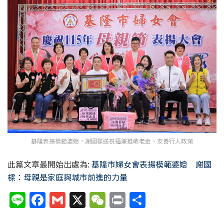
基隆表揚模範婆媳，謝國樑送祝福兼推敬老金、友善行人政策
此篇文章最開始出處為:
基隆市婦女會表揚模範婆媳 謝國
樑：母親是家庭與城市前進的力量
Li
F
G
X
W
P
分
n
a
m
e
ri
享