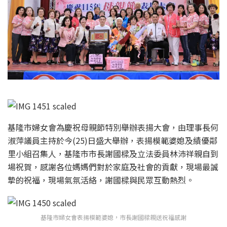
基隆市婦女會為慶祝母親節特別舉辦表揚大會，由理事長何
淑萍議員主持於今(25)日盛大舉辦，表揚模範婆媳及績優鄰
里小組召集人，基隆市市長謝國樑及立法委員林沛祥親自到
場祝賀，感謝各位媽媽們對於家庭及社會的貢獻，現場最誠
摯的祝福，現場氣氛活絡，謝國樑與民眾互動熱烈。
基隆市婦女會表揚模範婆媳，市長謝國樑親送祝福感謝