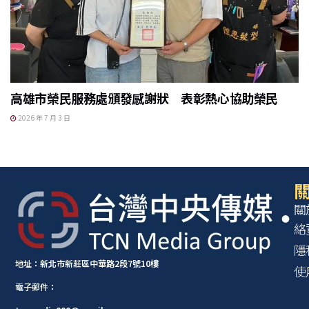
高雄市榮民服務處頒發感謝狀 表彰熱心協助榮民
2026 年 7 月 3 日
關
關
絡
隱
地址：新北市新莊區中華路2段7號10樓
使
電子郵件：