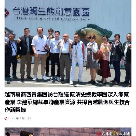
越南萬商西貢集團訪台取經 阮清史總裁率團深入考察
產業 李建華總裁串聯產業資源 共探台越農漁與生技合
作新契機
2026 年 7 月 3 日