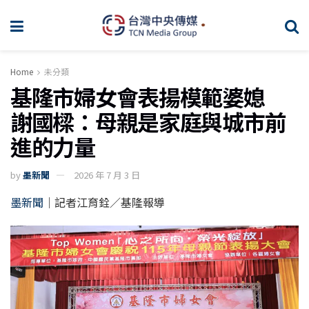
Home
未分類
基隆市婦女會表揚模範婆媳
謝國樑：母親是家庭與城市前
進的力量
by
墨新聞
2026 年 7 月 3 日
墨新聞
｜記者江育銓／基隆報導