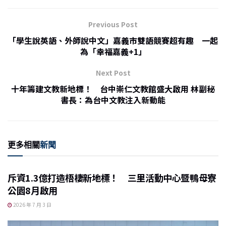
e
c
ai
C
nt
e
l
h
Previous Post
b
at
「學生說英語、外師說中文」嘉義市雙語競賽超有趣 一起
o
為「幸福嘉義+1」
o
Next Post
k
十年籌建文教新地標！ 台中崇仁文教館盛大啟用 林副秘
書長：為台中文教注入新動能
更多相關
新聞
斥資1.3億打造梧棲新地標！ 三里活動中心暨鴨母寮
公園8月啟用
2026 年 7 月 3 日