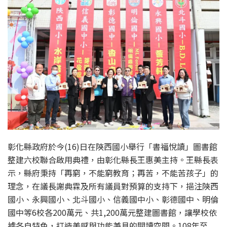
彰化縣政府於今(16)日在陝西國小舉行「書福悅讀」圖書館
整建六校聯合啟用典禮，由彰化縣長王惠美主持。王縣長表
示，縣府秉持「再窮，不能窮教育；再苦，不能苦孩子」的
理念，在議長謝典霖及所有議員對預算的支持下，挹注陝西
國小、永興國小、北斗國小、信義國中小、彰德國中、明倫
國中等6校各200萬元、共1,200萬元整建圖書館，讓學校依
據各自特色，打造美感與功能兼具的閱讀空間。108年至