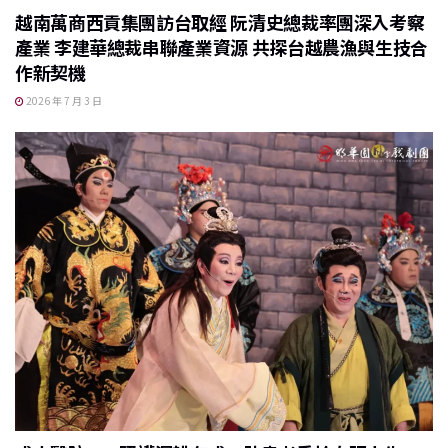
越南萬商西貢集團訪台取經 阮清史總裁率團深入考察
產業 李建華總裁串聯產業資源 共探台越農漁與生技合
作新契機
2026 年 7 月 3 日