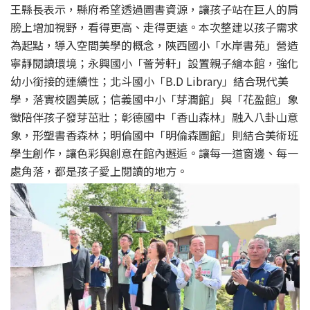
王縣長表示，縣府希望透過圖書資源，讓孩子站在巨人的肩
膀上增加視野，看得更高、走得更遠。本次整建以孩子需求
為起點，導入空間美學的概念，陝西國小「水岸書苑」營造
寧靜閱讀環境；永興國小「薈芳軒」設置親子繪本館，強化
幼小銜接的連續性；北斗國小「B.D Library」結合現代美
學，落實校園美感；信義國中小「芽潤館」與「花盈館」象
徵陪伴孩子發芽茁壯；彰德國中「香山森林」融入八卦山意
象，形塑書香森林；明倫國中「明倫森圖館」則結合美術班
學生創作，讓色彩與創意在館內邂逅。讓每一道窗邊、每一
處角落，都是孩子愛上閱讀的地方。