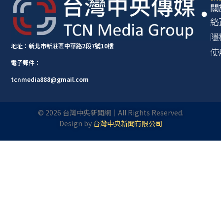
關
絡
隱
地址：新北市新莊區中華路2段7號10樓
使
電子郵件：
tcnmedia888@gmail.com
©
2026
台灣中央新聞網｜All Rights Reserved.
Design by
台灣中央新聞有限公司