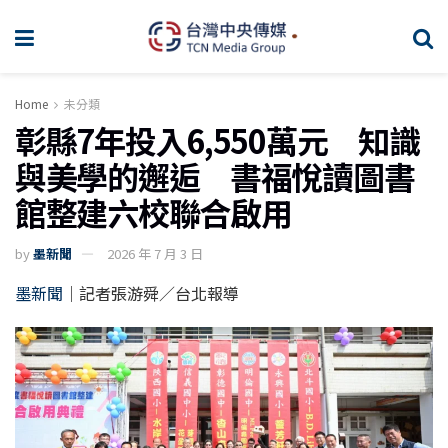
Home
未分類
彰縣7年投入6,550萬元 知識
與美學的邂逅 書福悅讀圖書
館整建六校聯合啟用
by
墨新聞
2026 年 7 月 3 日
墨新聞
｜記者張游舜／台北報導