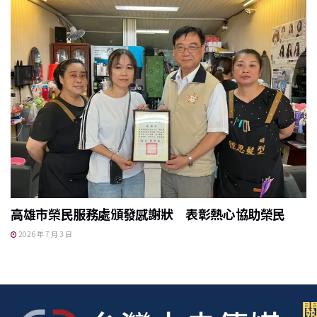
高雄市榮民服務處頒發感謝狀 表彰熱心協助榮民
2026 年 7 月 3 日
關