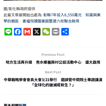
圖/彰化縣政府提供
此篇文章最開始出處為:
彰縣7年投入6,550萬元 知識與美
學的邂逅 書福悅讀圖書館整建六校聯合啟用
Li
F
G
X
W
P
分
n
a
m
e
ri
享
e
c
ai
C
nt
e
l
h
Previous Post
b
at
地方生活再升級 秀水鄉義興村公設活動中心 盛大啟用
o
Next Post
o
中華戰略學會會員大會3/21舉行 邀請管中閔院士專題講演
k
「全球化的破滅或新生？」
更多相關
新聞