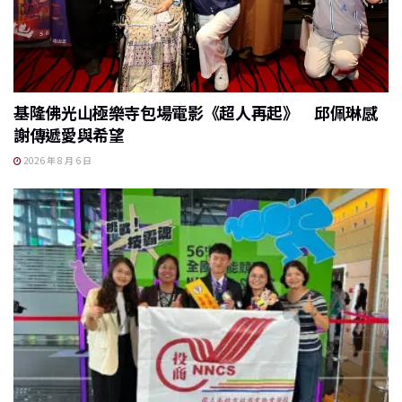
基隆佛光山極樂寺包場電影《超人再起》 邱佩琳感
謝傳遞愛與希望
2026 年 8 月 6 日