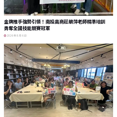
金牌推手強勢引領！南投高商莊鵑萍老師精準培訓
勇奪全國技能競賽冠軍
2026 年 8 月 6 日