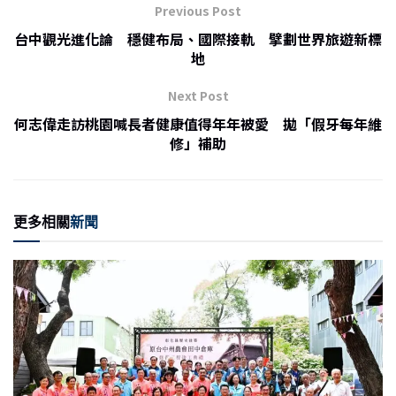
o
Previous Post
o
台中觀光進化論 穩健布局、國際接軌 擘劃世界旅遊新標
地
k
Next Post
何志偉走訪桃園喊長者健康值得年年被愛 拋「假牙每年維
修」補助
更多相關
新聞