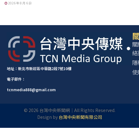
2026 年 8 月 6 日
關
關
絡
隱
地址：新北市新莊區中華路2段7號10樓
使
電子郵件：
tcnmedia888@gmail.com
©
2026
台灣中央新聞網｜All Rights Reserved.
Design by
台灣中央新聞有限公司