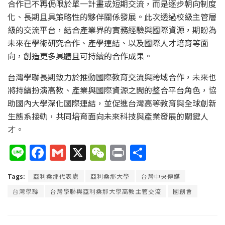
合作已不再侷限於單一計畫或短期交流，而是逐步朝向制度
化、長期且具策略性的夥伴關係發展。此次透過校級主管層
級的交流平台，結合產業界的實務經驗與國際資源，期盼為
未來在學術研究合作、產學連結、以及國際人才培育等面
向，創造更多具體且可持續的合作成果。
台灣學聯長期致力於推動國際教育交流與跨域合作，未來也
將持續扮演高教、產業與國際資源之間的整合平台角色，協
助國內大學深化國際連結，並促進台灣高等教育與全球創新
生態系接軌，共同培育面向未來科技與產業發展的關鍵人
才。
Li
F
G
X
W
P
分
n
a
m
e
ri
享
Tags:
亞利桑那代表處
亞利桑那大學
台灣中央傳媒
e
c
ai
C
nt
台灣學聯
台灣學聯與亞利桑那大學高教主管交流
國創會
e
l
h
b
at