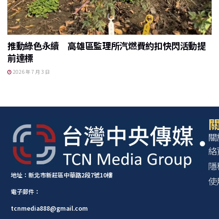
推動綠色永續 高雄區監理所汽燃費約扣快閃活動提
前達標
2026 年 7 月 3 日
關
關
絡
隱
地址：新北市新莊區中華路2段7號10樓
使
電子郵件：
tcnmedia888@gmail.com