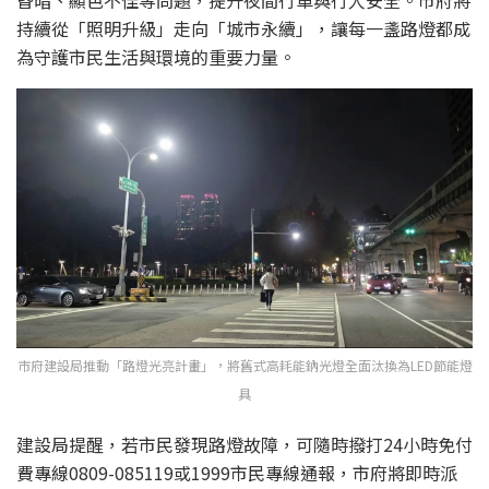
持續從「照明升級」走向「城市永續」，讓每一盞路燈都成
為守護市民生活與環境的重要力量。
市府建設局推動「路燈光亮計畫」，將舊式高耗能鈉光燈全面汰換為LED節能燈
具
建設局提醒，若市民發現路燈故障，可隨時撥打24小時免付
費專線0809-085119或1999市民專線通報，市府將即時派