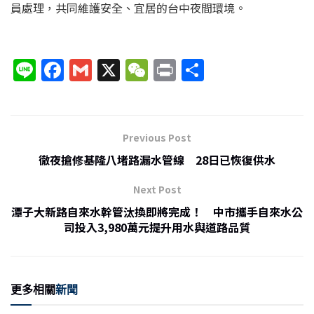
員處理，共同維護安全、宜居的台中夜間環境。
Li
F
G
X
W
P
分
n
a
m
e
ri
享
e
c
ai
C
nt
e
l
h
Previous Post
b
at
徹夜搶修基隆八堵路漏水管線 28日已恢復供水
o
Next Post
o
潭子大新路自來水幹管汰換即將完成！ 中市攜手自來水公
k
司投入3,980萬元提升用水與道路品質
更多相關
新聞