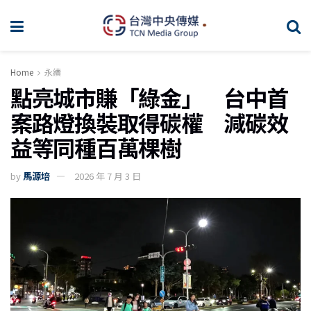
Home
永續
點亮城市賺「綠金」 台中首
案路燈換裝取得碳權 減碳效
益等同種百萬棵樹
by
馬源培
2026 年 7 月 3 日