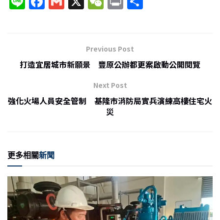
Li
F
G
X
W
P
分
n
a
m
e
ri
享
e
c
ai
C
nt
e
l
h
Previous Post
b
at
打造宜居城市新願景 豐原公辦都更案啟動公開閱覽
o
Next Post
o
強化火場人員安全管制 基隆市消防局實兵演練高樓住宅火
k
災
更多相關
新聞