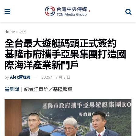
Home
地方
全台最大遊艇碼頭正式簽約
基隆市府攜手亞果集團打造國
際海洋產業新門戶
by
Alex管理員
2026 年 7 月 3 日
墨新聞
｜記者江育銓／基隆報導