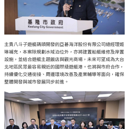
主責八斗子遊艇碼頭開發的亞碁海洋股份有限公司總經理姬
琳補充，本案除規劃水域泊位外，亦將建置船艇維修及岸置
設施，並結合遊艇主題飯店與觀光商場，未來可望成為大台
北地區民眾最容易親近的國際級遊艇港。也將與市府合作，
持續優化交通銜接、周邊環境改善及產業輔導等面向，確保
整體開發與城市發展同步前進。