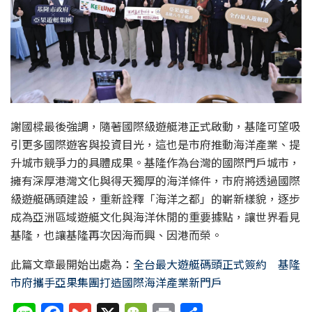
謝國樑最後強調，隨著國際級遊艇港正式啟動，基隆可望吸
引更多國際遊客與投資目光，這也是市府推動海洋產業、提
升城市競爭力的具體成果。基隆作為台灣的國際門戶城市，
擁有深厚港灣文化與得天獨厚的海洋條件，市府將透過國際
級遊艇碼頭建設，重新詮釋「海洋之都」的嶄新樣貌，逐步
成為亞洲區域遊艇文化與海洋休閒的重要據點，讓世界看見
基隆，也讓基隆再次因海而興、因港而榮。
此篇文章最開始出處為：
全台最大遊艇碼頭正式簽約 基隆
市府攜手亞果集團打造國際海洋產業新門戶