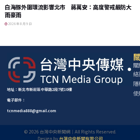
白海豚外圍環流影響北市 蔣萬安：高度警戒嚴防大
雨豪雨
2026 年 8 月 9 日
關
關
絡
隱
地址：新北市新莊區中華路2段7號10樓
使
電子郵件：
tcnmedia888@gmail.com
©
2026
台灣中央新聞網｜All Rights Reserved.
Design by
台灣中央新聞有限公司