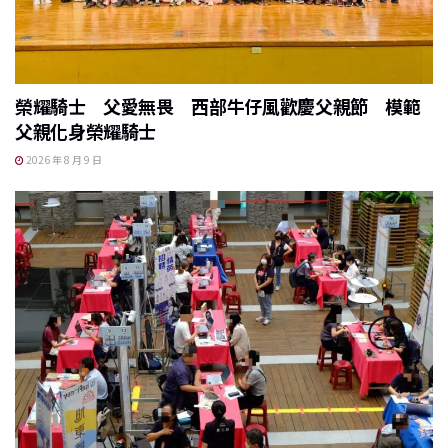
榮耀騎士 父愛無畏 西部牛仔風歡慶父親節 模範
父親化身榮耀騎士
2026 年 8 月 9 日