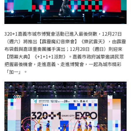
320+1嘉義市城市博覽會活動已進入最後倒數，12月27日
（週六）將推出【霹靂魔幻音樂會】《樂武震天》，由霹靂
布袋戲與嘉頌重奏團攜手演出；12月28日（週日）則迎來
【閉幕大典】《+1+1+1派對》。嘉義市政府誠摯邀請民眾
把握最後機會，走進嘉義、走進博覽會，一起為城市精彩
「加一」。