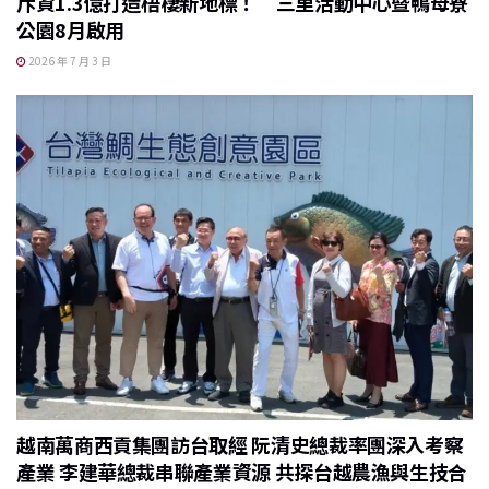
斥資1.3億打造梧棲新地標！ 三里活動中心暨鴨母寮
公園8月啟用
2026 年 7 月 3 日
越南萬商西貢集團訪台取經 阮清史總裁率團深入考察
產業 李建華總裁串聯產業資源 共探台越農漁與生技合