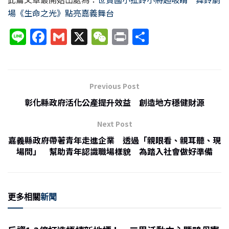
場《生命之光》點亮嘉義舞台
Li
F
G
X
W
P
分
n
a
m
e
ri
享
e
c
ai
C
nt
e
l
h
Previous Post
b
at
彰化縣政府活化公產提升效益 創造地方穩健財源
o
Next Post
o
嘉義縣政府帶著青年走進企業 透過「親眼看、親耳聽、現
k
場問」 幫助青年認識職場樣貌 為踏入社會做好準備
更多相關
新聞