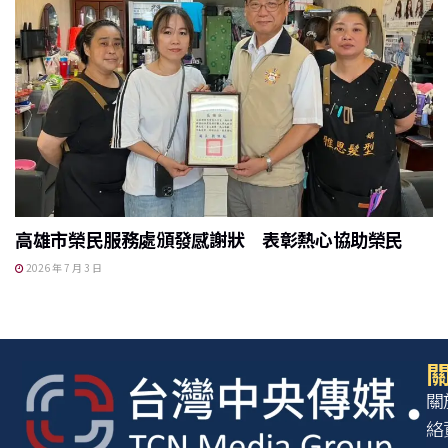
高雄市榮民服務處頒發感謝狀 表彰熱心協助榮民
2026 年 7 月 3 日
關
關
絡