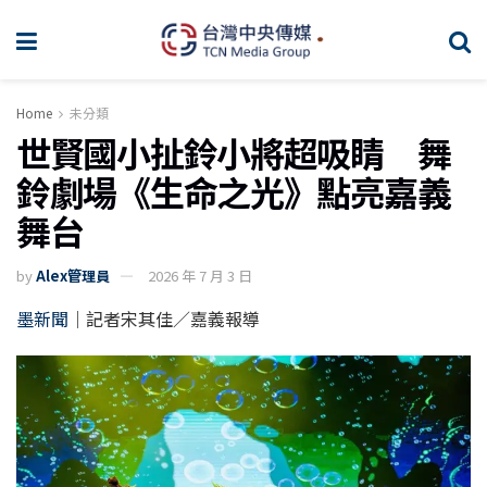
Home
未分類
世賢國小扯鈴小將超吸睛 舞
鈴劇場《生命之光》點亮嘉義
舞台
by
Alex管理員
2026 年 7 月 3 日
墨新聞
｜記者宋其佳／嘉義報導