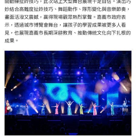
間勤練扯鈴技巧，此次站上大型舞台展現十足自信。演出巧
妙結合高難度扯鈴技巧、舞蹈動作、隊形變化與音樂節奏，
畫面活潑又震撼，贏得現場觀眾熱烈掌聲。嘉義市政府表
示，透過城市博覽會舞台，讓孩子的學習成果被更多人看
見，也展現嘉義市長期深耕教育、推動傳統文化向下扎根的
成果。