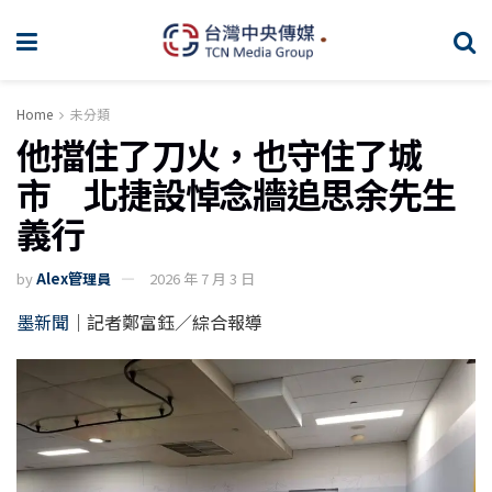
Home
未分類
他擋住了刀火，也守住了城
市 北捷設悼念牆追思余先生
義行
by
Alex管理員
2026 年 7 月 3 日
墨新聞
｜記者鄭富鈺／綜合報導