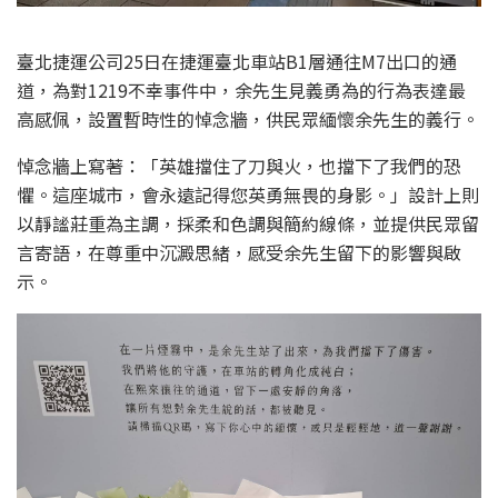
臺北捷運公司25日在捷運臺北車站B1層通往M7出口的通
道，為對1219不幸事件中，余先生見義勇為的行為表達最
高感佩，設置暫時性的悼念牆，供民眾緬懷余先生的義行。
悼念牆上寫著：「英雄擋住了刀與火，也擋下了我們的恐
懼。這座城市，會永遠記得您英勇無畏的身影。」設計上則
以靜謐莊重為主調，採柔和色調與簡約線條，並提供民眾留
言寄語，在尊重中沉澱思緒，感受余先生留下的影響與啟
示。