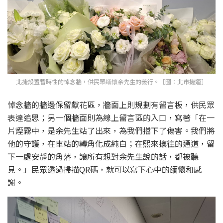
北捷設置暫時性的悼念牆，供民眾緬懷余先生的義行。［圖：北市捷運］
悼念牆的牆邊保留獻花區，牆面上則規劃有留言板，供民眾
表達追思；另一個牆面則為線上留言區的入口，寫著「在一
片煙霧中，是余先生站了出來，為我們擋下了傷害。我們將
他的守護，在車站的轉角化成純白；在熙來攘往的通道，留
下一處安靜的角落，讓所有想對余先生說的話，都被聽
見。」民眾透過掃描QR碼，就可以寫下心中的缅懷和感
謝。