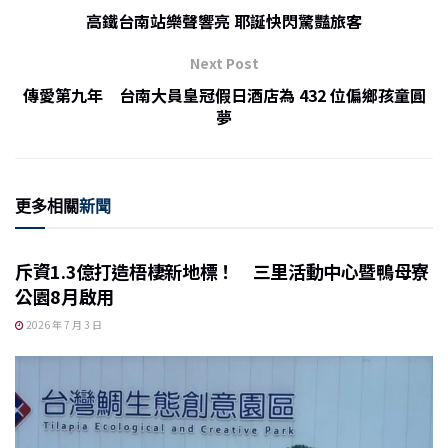
b
at
高鐵台南站樂聲響亮 耶誕快閃驚豔旅客
o
Next Post
o
傳愛第九年 台南大員皇冠假日酒店為 432 位偏鄉孩童圓
k
夢
更多相關
新聞
斥資1.3億打造梧棲新地標！ 三里活動中心暨鴨母寮
公園8月啟用
2026 年 7 月 3 日