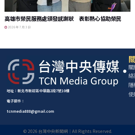
高雄市榮民服務處頒發感謝狀 表彰熱心協助榮民
2026 年 7 月 3 日
關
關
絡
隱
地址：新北市新莊區中華路2段7號10樓
使
電子郵件：
tcnmedia888@gmail.com
©
2026
台灣中央新聞網｜All Rights Reserved.