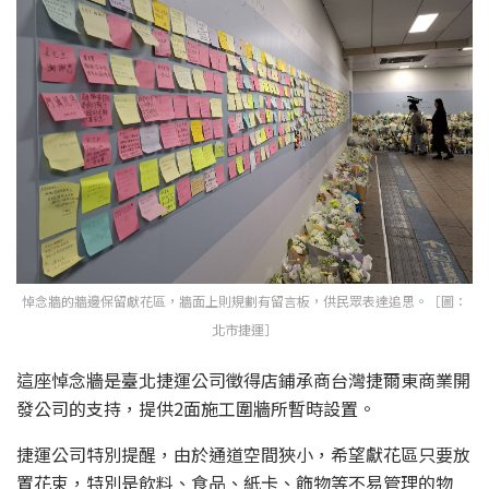
悼念牆的牆邊保留獻花區，牆面上則規劃有留言板，供民眾表達追思。［圖：
北市捷運］
這座悼念牆是臺北捷運公司徵得店鋪承商台灣捷爾東商業開
發公司的支持，提供2面施工圍牆所暫時設置。
捷運公司特別提醒，由於通道空間狹小，希望獻花區只要放
置花束，特別是飲料、食品、紙卡、飾物等不易管理的物