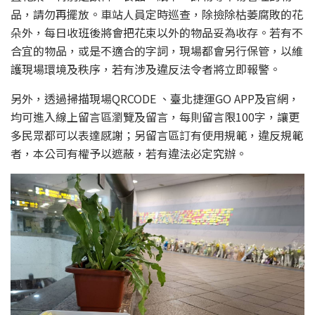
品，請勿再擺放。車站人員定時巡查，除撿除枯萎腐敗的花
朵外，每日收班後將會把花束以外的物品妥為收存。若有不
合宜的物品，或是不適合的字詞，現場都會另行保管，以維
護現場環境及秩序，若有涉及違反法令者將立即報警。
另外，透過掃描現場QRCODE 、臺北捷運GO APP及官網，
均可進入線上留言區瀏覽及留言，每則留言限100字，讓更
多民眾都可以表達感謝；另留言區訂有使用規範，違反規範
者，本公司有權予以遮蔽，若有違法必定究辦。