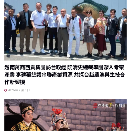
越南萬商西貢集團訪台取經 阮清史總裁率團深入考察
產業 李建華總裁串聯產業資源 共探台越農漁與生技合
作新契機
2026 年 7 月 3 日