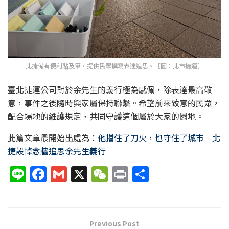
北捷備有便利貼及筆，提供民眾撰寫表達追思。［圖：北市捷運］
臺北捷運公司對於余先生的義行極為感佩，除表達最高敬
意，事件之後隨時與家屬保持聯繫。希望前來致意的民眾，
配合場地的維護規定，共同守護這個屬於大家的園地。
此篇文章最開始出處為：
他擋住了刀火，也守住了城市 北
捷設悼念牆追思余先生義行
Li
F
G
X
W
P
分
n
a
m
e
ri
享
e
c
ai
C
nt
e
l
h
Previous Post